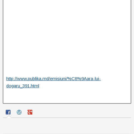
http://www.publika.md/emisiuni/%C8%9Aara-lui-
dogaru_391.html