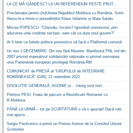
LA CE MĂ GÂNDESC? LA UN REFERENDUM PESTE PRUT…
Proclamația pentru (re)Unirea Republicii Moldova cu România. Sorin
Ilieșiu le-a trimis-o președinților Klaus Iohannis și Maia Sandu
Mircea POPESCU: ”Chișinău, încotro? Ignorând unionismul, prin
aducerea unei credințe sectare, oare cât va dura noul guvern?”
Ar fi bine ca forțele politice provestice să facă o Platformă comună
Un nou 1 DECEMBRIE. Din nou fără Reunire. Manifestul PNL.md din
2007 privind imperativul solidarizării naționale si privind semnarea
unui Parteneriat european privilegiat România-RM
COMUNICAT de PRESĂ al ”GRUPULUI de INTEGRARE
ROMÂNEASCĂ” (GIR), 21 noiembrie 2022
DISOLUȚIE GENERALĂ, AGONIE și… întreg șirul trist…
Petrișor PEIU: Foaia de parcurs a Reunificarii Romaniei cu
R.Moldova
PÂNĂ LA URMĂ – tot pe SCURTĂTURĂ o să o apucați! Dacă veți
mai apuca…
Sergiu Pavlicenco a primit un Premiu frumos de la Consiliul Uniunii
Scriitorilor