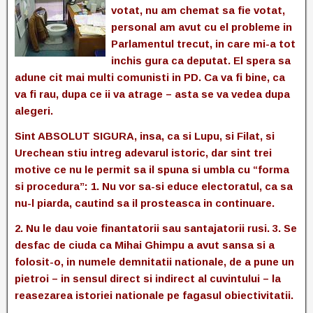
votat, nu am chemat sa fie votat,
personal am avut cu el
probleme in
Parlamentul trecut, in care mi-a tot
inchis gura ca deputat. El spera sa
adune cit mai multi comunisti in PD. Ca va fi bine, ca
va fi rau, dupa ce ii va atrage – asta se va vedea dupa
alegeri.
Sint ABSOLUT SIGURA, insa, ca si Lupu, si Filat, si
Urechean stiu intreg adevarul istoric, dar sint trei
motive ce nu le permit sa il spuna si umbla
cu “forma
si procedura”: 1. Nu vor sa-si educe
electoratul, ca sa
nu-l piarda, cautind sa il prosteasca in continuare.
2. Nu le dau voie finantatorii sau santajatorii rusi. 3. Se
desfac de ciuda ca Mihai Ghimpu a avut sansa si a
folosit-o, in
numele demnitatii nationale, de a pune un
pietroi – in sensul direct si indirect al cuvintului – la
reasezarea istoriei nationale pe fagasul obiectivitatii.