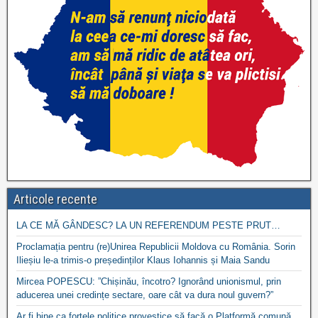
Articole recente
LA CE MĂ GÂNDESC? LA UN REFERENDUM PESTE PRUT…
Proclamația pentru (re)Unirea Republicii Moldova cu România. Sorin
Ilieșiu le-a trimis-o președinților Klaus Iohannis și Maia Sandu
Mircea POPESCU: ”Chișinău, încotro? Ignorând unionismul, prin
aducerea unei credințe sectare, oare cât va dura noul guvern?”
Ar fi bine ca forțele politice provestice să facă o Platformă comună