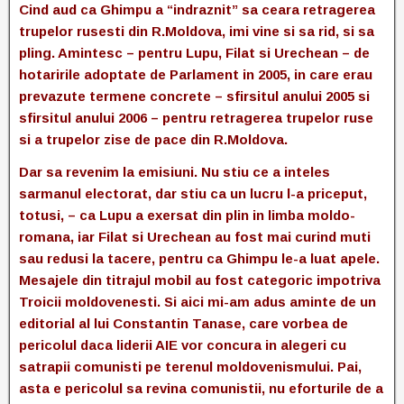
Cind aud ca Ghimpu a “indraznit” sa ceara retragerea
trupelor rusesti din R.Moldova, imi vine si sa rid, si sa
pling. Amintesc – pentru Lupu, Filat si Urechean – de
hotaririle adoptate de Parlament in 2005, in care erau
prevazute termene concrete – sfirsitul anului 2005 si
sfirsitul anului 2006 – pentru retragerea trupelor ruse
si a trupelor zise de pace din R.Moldova.
Dar sa revenim la emisiuni. Nu stiu ce a inteles
sarmanul electorat, dar stiu ca un lucru l-a priceput,
totusi, – ca Lupu a exersat din plin in limba moldo-
romana, iar Filat si Urechean au fost mai curind muti
sau redusi la tacere, pentru ca Ghimpu le-a luat apele.
Mesajele din titrajul mobil au fost categoric impotriva
Troicii moldovenesti. Si aici mi-am adus aminte de un
editorial al lui Constantin Tanase, care vorbea de
pericolul daca liderii AIE vor concura in alegeri cu
satrapii comunisti pe terenul moldovenismului. Pai,
asta e pericolul sa revina comunistii, nu eforturile de a