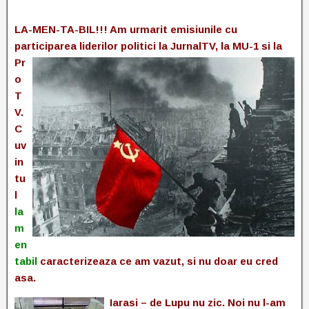
LA-MEN-TA-BIL!!! Am urmarit emisiunile cu
participarea liderilor politici la JurnalTV, la MU-1 si la
Pr
o
T
V.
C
uv
in
tu
l
la
m
en
tabil
caracterizeaza ce am vazut, si nu doar eu cred
asa.
Iarasi – de Lupu nu zic. Noi nu l-am