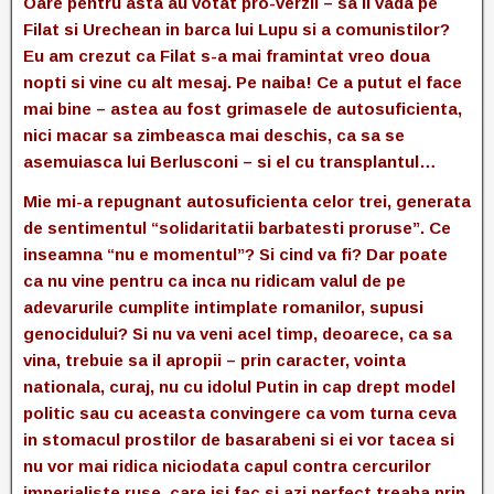
Oare pentru asta au votat pro-verzii – sa ii vada pe
Filat si Urechean in barca lui Lupu si a comunistilor?
Eu am crezut ca Filat s-a mai framintat vreo doua
nopti si vine cu alt mesaj. Pe naiba! Ce a putut el face
mai bine – astea au fost grimasele de autosuficienta,
nici macar sa zimbeasca mai deschis, ca sa se
asemuiasca lui Berlusconi – si el cu transplantul…
Mie mi-a repugnant autosuficienta celor trei, generata
de sentimentul “solidaritatii barbatesti proruse”. Ce
inseamna “nu e momentul”? Si cind va fi? Dar poate
ca nu vine pentru ca inca nu ridicam valul de pe
adevarurile cumplite intimplate romanilor, supusi
genocidului? Si nu va veni acel timp, deoarece, ca sa
vina, trebuie sa il apropii – prin caracter, vointa
nationala, curaj, nu cu idolul Putin in cap drept model
politic sau cu aceasta convingere ca vom turna ceva
in stomacul prostilor de basarabeni si ei vor tacea si
nu vor mai ridica niciodata capul contra cercurilor
imperialiste ruse, care isi fac si azi perfect treaba prin