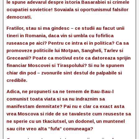
le spune adevarul despre istoria Basarabiei si crimele
ocupatiei sovietice! Sovaiala si oportunismul falsilor
democrati.
Fratilor, stau si ma gindesc – ce studii au facut unii
tineri in Romania, daca vin si umbla cu fofirlica
ruseasca pe aici? Pentru ce intra ei in politica? Ca sa
promoveze politicile lui Motpan, Sangheli, Tarlev si
Greceanii? Poate ca motivul este ca datoreaza sprijin
financiar Moscovei si Tiraspolului? Si nu le spunem
chiar din pod – zvonurile sint destul de palpabile si
credibile.
Adica, ne propuneti sa ne temem de Bau-Bau-l
comunist toata viata si sa nu indraznim sa
manifestam demnitate? Pai nu e clar ca exact asta
vrea Moscova si ride de se tavaleste cum reuseste sa
ne sperie cu un tkaciutsel, un dodonel, un muntenel
sau cite vreo alta “fufa” comuneaga?