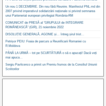
Un nou 1 DECEMBRIE. Din nou fără Reunire. Manifestul PNL.md din
2007 privind imperativul solidarizării naționale si privind semnarea
unui Parteneriat european privilegiat România-RM
COMUNICAT de PRESĂ al ”GRUPULUI de INTEGRARE
ROMÂNEASCĂ” (GIR), 21 noiembrie 2022
DISOLUȚIE GENERALĂ, AGONIE și… întreg șirul trist…
Petrișor PEIU: Foaia de parcurs a Reunificarii Romaniei cu
R.Moldova
PÂNĂ LA URMĂ – tot pe SCURTĂTURĂ o să o apucați! Dacă veți
mai apuca…
Sergiu Pavlicenco a primit un Premiu frumos de la Consiliul Uniunii
Scriitorilor