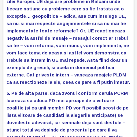
zilei Europei. UE deja are probleme in Balcani unde
fiecare natiune cu probleme cere sa fie tratata ca o
exceptie… geopolitica – adica, asa cum intelege UE,
sa nu-si mai respecte angajamentele si sa nu mai fie
implementate toate reformele? Or, UE reactioneaza
negativ la astfel de mesaje – mesajul corect ar trebui
sa fie – vom reforma, vom munci, vom implementa, ne
vom face tema de acasa si astfel vom demonstra ca
trebuie sa intram in UE mai repede. Asta fiind doar un
exemplu de greseli, si acela in domeniul politicii
externe. Cat priveste intern – vaneaza meajele PLDM
ca sa reactioneze la ele, ceea ce pare a fi putin imatur.
6. Pe de alta parte, daca zvonul conform caruia PCRM
lucreaza sa aduca PD mai aproape de o viitoare
coalitie (si ca unii membri PD vor fi posibil scosi de pe
lista viitoare de candidati la alegerile anticipate) se
dovedeste adevarat, iar semnale deja sunt destule –
atunci totul va depinde de procentul pe care il va