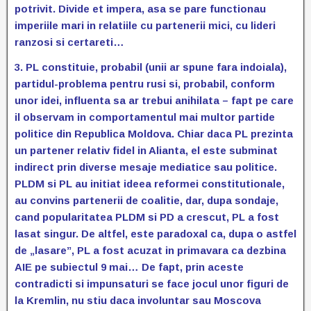
potrivit. Divide et impera, asa se pare functionau
imperiile mari in relatiile cu partenerii mici, cu lideri
ranzosi si certareti…
3. PL constituie, probabil (unii ar spune fara indoiala),
partidul-problema pentru rusi si, probabil, conform
unor idei, influenta sa ar trebui anihilata – fapt pe care
il observam in comportamentul mai multor partide
politice din Republica Moldova. Chiar daca PL prezinta
un partener relativ fidel in Alianta, el este subminat
indirect prin diverse mesaje mediatice sau politice.
PLDM si PL au initiat ideea reformei constitutionale,
au convins partenerii de coalitie, dar, dupa sondaje,
cand popularitatea PLDM si PD a crescut, PL a fost
lasat singur. De altfel, este paradoxal ca, dupa o astfel
de „lasare”, PL a fost acuzat in primavara ca dezbina
AIE pe subiectul 9 mai… De fapt, prin aceste
contradicti si impunsaturi se face jocul unor figuri de
la Kremlin, nu stiu daca involuntar sau Moscova