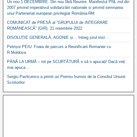
Un nou 1 DECEMBRIE. Din nou fără Reunire. Manifestul PNL.md din
2007 privind imperativul solidarizării naționale si privind semnarea
unui Parteneriat european privilegiat România-RM
COMUNICAT de PRESĂ al ”GRUPULUI de INTEGRARE
ROMÂNEASCĂ” (GIR), 21 noiembrie 2022
DISOLUȚIE GENERALĂ, AGONIE și… întreg șirul trist…
Petrișor PEIU: Foaia de parcurs a Reunificarii Romaniei cu
R.Moldova
PÂNĂ LA URMĂ – tot pe SCURTĂTURĂ o să o apucați! Dacă veți
mai apuca…
Sergiu Pavlicenco a primit un Premiu frumos de la Consiliul Uniunii
Scriitorilor