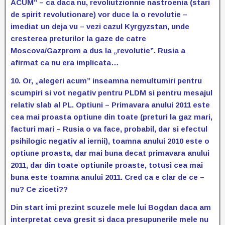
ACUM” – ca daca nu, revoliutzionnie nastroenia (stari
de spirit revolutionare) vor duce la o revolutie –
imediat un deja vu – vezi cazul Kyrgyzstan, unde
cresterea preturilor la gaze de catre
Moscova/Gazprom a dus la „revolutie”. Rusia a
afirmat ca nu era implicata…
10. Or, „alegeri acum” inseamna nemultumiri pentru
scumpiri si vot negativ pentru PLDM si pentru mesajul
relativ slab al PL. Optiuni – Primavara anului 2011 este
cea mai proasta optiune din toate (preturi la gaz mari,
facturi mari – Rusia o va face, probabil, dar si efectul
psihilogic negativ al iernii), toamna anului 2010 este o
optiune proasta, dar mai buna decat primavara anului
2011, dar din toate optiunile proaste, totusi cea mai
buna este toamna anului 2011. Cred ca e clar de ce –
nu? Ce ziceti??
Din start imi prezint scuzele mele lui Bogdan daca am
interpretat ceva gresit si daca presupunerile mele nu