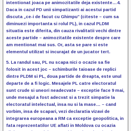
intentionat joaca pe animozitatile deja existente…
4.
Daca in cazul PD unii simpatizanti ai acestui partid
discuta „ce-i de facut cu Ghimpu” (citeste – cum sa
diminuezi importanta si rolul PL), in cazul PLDM
situatia este diferita, din cauza rivalitatii vechi dintre
aceste partide – animozitatile existente despre care
am mentionat mai sus. Or, asta se pare si este
elementul utilizat si incurajat de un jucator tert.
5. La randul sau, PL nu scapa nici o ocazie sa fie
folosit in acest joc – schimburile taioase de replici
dintre PLDM si PL, doua partide de dreapta, este unul
departe de a fi logic. Mesajele PL catre electoratul
sunt crude si uneori neadecvate – exceptie face 9 mai,
unde mesajul a fost adecvat si a trezit simpatie la
electoratul intelectual, insa nu si la mase… – cand
vorbim, insa de scapari, vezi declaratia vizavi de
integrarea europeana a RM ca exceptie geopolitica, in
fata reprezentatilor UE aflati in Moldova cu ocazia