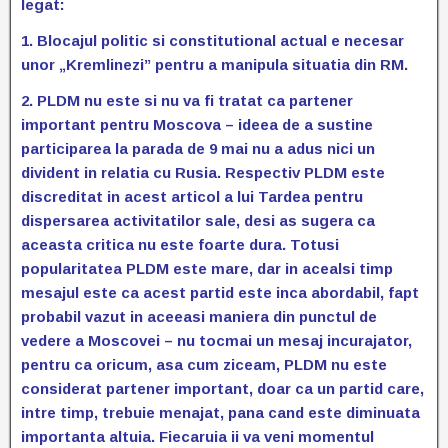
legat:
1. Blocajul politic si constitutional actual e necesar
unor „Kremlinezi” pentru a manipula situatia din RM.
2. PLDM nu este si nu va fi tratat ca partener
important pentru Moscova – ideea de a sustine
participarea la parada de 9 mai nu a adus nici un
divident in relatia cu Rusia. Respectiv PLDM este
discreditat in acest articol a lui Tardea pentru
dispersarea activitatilor sale, desi as sugera ca
aceasta critica nu este foarte dura. Totusi
popularitatea PLDM este mare, dar in acealsi timp
mesajul este ca acest partid este inca abordabil, fapt
probabil vazut in aceeasi maniera din punctul de
vedere a Moscovei – nu tocmai un mesaj incurajator,
pentru ca oricum, asa cum ziceam, PLDM nu este
considerat partener important, doar ca un partid care,
intre timp, trebuie menajat, pana cand este diminuata
importanta altuia. Fiecaruia ii va veni momentul