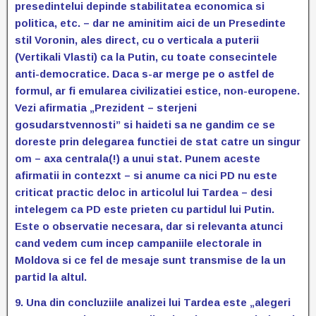
presedintelui depinde stabilitatea economica si
politica, etc. – dar ne aminitim aici de un Presedinte
stil Voronin, ales direct, cu o verticala a puterii
(Vertikali Vlasti) ca la Putin, cu toate consecintele
anti-democratice. Daca s-ar merge pe o astfel de
formul, ar fi emularea civilizatiei estice, non-europene.
Vezi afirmatia „Prezident – sterjeni
gosudarstvennosti” si haideti sa ne gandim ce se
doreste prin delegarea functiei de stat catre un singur
om – axa centrala(!) a unui stat. Punem aceste
afirmatii in contezxt – si anume ca nici PD nu este
criticat practic deloc in articolul lui Tardea – desi
intelegem ca PD este prieten cu partidul lui Putin.
Este o observatie necesara, dar si relevanta atunci
cand vedem cum incep campaniile electorale in
Moldova si ce fel de mesaje sunt transmise de la un
partid la altul.
9. Una din concluziile analizei lui Tardea este „alegeri