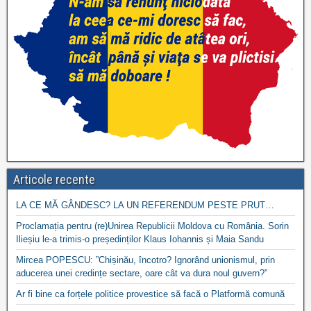
Articole recente
LA CE MĂ GÂNDESC? LA UN REFERENDUM PESTE PRUT…
Proclamația pentru (re)Unirea Republicii Moldova cu România. Sorin
Ilieșiu le-a trimis-o președinților Klaus Iohannis și Maia Sandu
Mircea POPESCU: ”Chișinău, încotro? Ignorând unionismul, prin
aducerea unei credințe sectare, oare cât va dura noul guvern?”
Ar fi bine ca forțele politice provestice să facă o Platformă comună