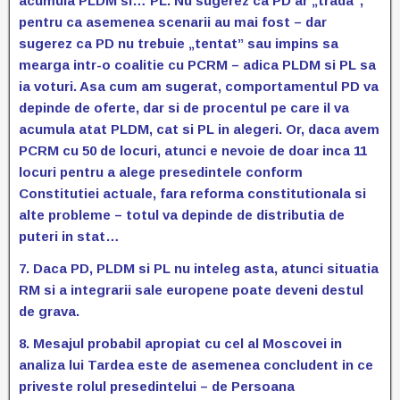
acumula PLDM si… PL. Nu sugerez ca PD ar „trada”,
pentru ca asemenea scenarii au mai fost – dar
sugerez ca PD nu trebuie „tentat” sau impins sa
mearga intr-o coalitie cu PCRM – adica PLDM si PL sa
ia voturi. Asa cum am sugerat, comportamentul PD va
depinde de oferte, dar si de procentul pe care il va
acumula atat PLDM, cat si PL in alegeri. Or, daca avem
PCRM cu 50 de locuri, atunci e nevoie de doar inca 11
locuri pentru a alege presedintele conform
Constitutiei actuale, fara reforma constitutionala si
alte probleme – totul va depinde de distributia de
puteri in stat…
7. Daca PD, PLDM si PL nu inteleg asta, atunci situatia
RM si a integrarii sale europene poate deveni destul
de grava.
8. Mesajul probabil apropiat cu cel al Moscovei in
analiza lui Tardea este de asemenea concludent in ce
priveste rolul presedintelui – de Persoana