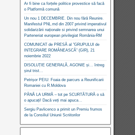
Ar fi bine ca forțele politice provestice să facă
o Platformă comună
Un nou 1 DECEMBRIE. Din nou fără Reunire.
Manifestul PNL.md din 2007 privind imperativul
solidarizării naționale si privind semnarea unui
Parteneriat european privilegiat România-RM
COMUNICAT de PRESĂ al ”GRUPULUI de
INTEGRARE ROMÂNEASCĂ” (GIR), 21
noiembrie 2022
DISOLUȚIE GENERALĂ, AGONIE și… întreg
șirul trist…
Petrișor PEIU: Foaia de parcurs a Reunificarii
Romaniei cu R.Moldova
PÂNĂ LA URMĂ – tot pe SCURTĂTURĂ o să
o apucați! Dacă veți mai apuca…
Sergiu Pavlicenco a primit un Premiu frumos
de la Consiliul Uniunii Scriitorilor