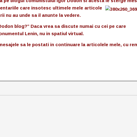
aza pe blogul comunistului Igor Dodon si acesta le sterge
mesa
entariile care insotesc ultimele mele articole
rii nu au unde sa il anunte la vedere.
t Dodon blog?” Daca vrea sa discute numai cu cei pe care
numentul Lenin, nu in spatiul virtual.
esajele sa le postati in continuare la articolele mele, cu r