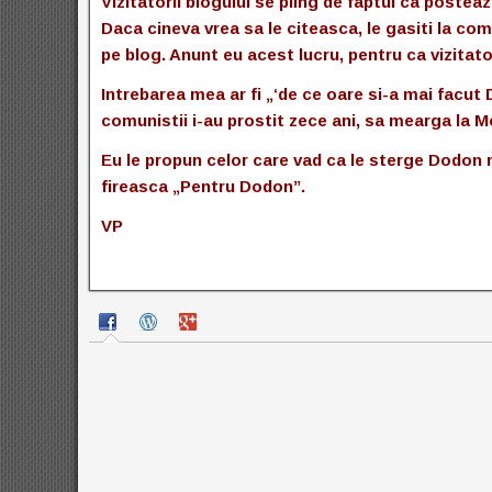
Vizitatorii blogului se pling de faptul ca poste
Daca cineva vrea sa le citeasca, le gasiti la com
pe blog. Anunt eu acest lucru, pentru ca vizitato
Intrebarea mea ar fi „‘de ce oare si-a mai facu
comunistii i-au prostit zece ani, sa mearga la Mo
Eu le propun celor care vad ca le sterge Dodon m
fireasca „Pentru Dodon”.
VP