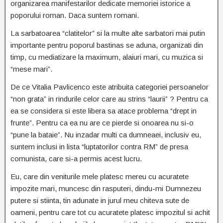
organizarea manifestarilor dedicate memoriei istorice a
poporului roman. Daca suntem romani.
La sarbatoarea “clatitelor” si la multe alte sarbatori mai putin
importante pentru poporul bastinas se aduna, organizati din
timp, cu mediatizare la maximum, alaiuri mari, cu muzica si
“mese mari”.
De ce Vitalia Pavlicenco este atribuita categoriei persoanelor
“non grata” in rindurile celor care au strins “laurii” ? Pentru ca
ea se considera si este libera sa atace problema “drept in
frunte”. Pentru ca ea nu are ce pierde si onoarea nu si-o
“pune la bataie”. Nu inzadar multi ca dumneaei, inclusiv eu,
suntem inclusi in lista “luptatorilor contra RM” de presa
comunista, care si-a permis acest lucru.
Eu, care din veniturile mele platesc mereu cu acuratete
impozite mari, muncesc din rasputeri, dindu-mi Dumnezeu
putere si stiinta, tin adunate in jurul meu chiteva sute de
oameni, pentru care tot cu acuratete platesc impozitul si achit