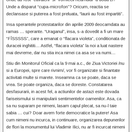
Unde a disparut “cupa-microfon”? Oricum, reactia se
declansase si puterea a fost preluata, “laurii au fost impartiti”.
Insa sperantele protestatarilor din aprilie 2009 deocamdata au
ramas … sperante. “Uraganul”, insa, s-a dovedit a fi un mare
“FÎSSSSS”, care a emanat o “flacara violeta”, conditionata de
duraceii inghititi… Astfel, “flacara violeta” la noi a luat nastere
mai devreme, dar nu stia inca nimei ca asa se va numi…
Stiu din Monitorul Oficial ca la 9 mai a.c., de Ziua Victoriei /nu
si a Europei, spre care rivnim/, vor fi organizate si finantate
activitati multe si marete. Inseamna ca se poate, daca se
vrea. Se poate organiza, daca se doreste. Constatarea
desfasurarii, in acest fel, a actiunilor de astazi este dovada
fariseismului si manipularii sentimentelor oamenilor. Asa, ca
sa nu suparam pe nimeni, lasam capul plecat, sa nu-l taie
sabia … cui? Doar avem forte democratice la putere! Asa
cum nimeni nu incurca, in continuare, organizarea depunerilor
de flori la monumentul lui Vladimir Ilici, nu ar fi incurcat nimeni