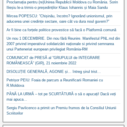
Proclamația pentru (re)Unirea Republicii Moldova cu România. Sorin
Ilieșiu le-a trimis-o președinților Klaus Iohannis și Maia Sandu
Mircea POPESCU: ”Chișinău, încotro? Ignorând unionismul, prin
aducerea unei credințe sectare, oare cât va dura noul guvern?”
Ar fi bine ca forțele politice provestice să facă o Platformă comună
Un nou 1 DECEMBRIE. Din nou fără Reunire. Manifestul PNL.md din
2007 privind imperativul solidarizării naționale si privind semnarea
unui Parteneriat european privilegiat România-RM
COMUNICAT de PRESĂ al ”GRUPULUI de INTEGRARE
ROMÂNEASCĂ” (GIR), 21 noiembrie 2022
DISOLUȚIE GENERALĂ, AGONIE și… întreg șirul trist…
Petrișor PEIU: Foaia de parcurs a Reunificarii Romaniei cu
R.Moldova
PÂNĂ LA URMĂ – tot pe SCURTĂTURĂ o să o apucați! Dacă veți
mai apuca…
Sergiu Pavlicenco a primit un Premiu frumos de la Consiliul Uniunii
Scriitorilor