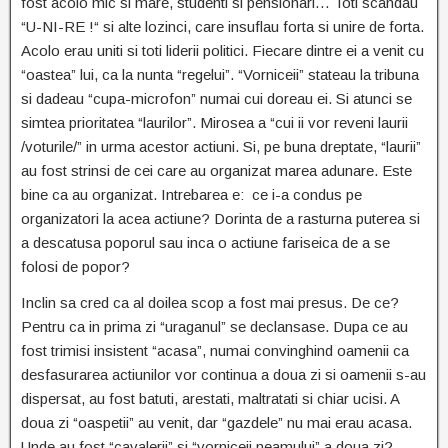
fost acolo mic si mare, studenti si pensionari… Toti scandau
“U-NI-RE !“ si alte lozinci, care insuflau forta si unire de forta.
Acolo erau uniti si toti liderii politici. Fiecare dintre ei a venit cu
“oastea” lui, ca la nunta “regelui”. “Vorniceii” stateau la tribuna
si dadeau “cupa-microfon” numai cui doreau ei. Si atunci se
simtea prioritatea “laurilor”. Mirosea a “cui ii vor reveni laurii
/voturile/” in urma acestor actiuni. Si, pe buna dreptate, “laurii”
au fost strinsi de cei care au organizat marea adunare. Este
bine ca au organizat. Intrebarea e: ce i-a condus pe
organizatori la acea actiune? Dorinta de a rasturna puterea si
a descatusa poporul sau inca o actiune fariseica de a se
folosi de popor?
Inclin sa cred ca al doilea scop a fost mai presus. De ce?
Pentru ca in prima zi “uraganul” se declansase. Dupa ce au
fost trimisi insistent “acasa”, numai convinghind oamenii ca
desfasurarea actiunilor vor continua a doua zi si oamenii s-au
dispersat, au fost batuti, arestati, maltratati si chiar ucisi. A
doua zi “oaspetii” au venit, dar “gazdele” nu mai erau acasa.
Unde au fost “cavalerii” si “vorniceii neamului” a doua zi?