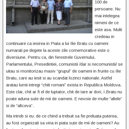
100 de
persoane. Nu
mai intelegea
nimeni de ce
este asa. Multi
credeau in
continuare ca iesirea in Piata a lui Ilie Bratu cu oameni
numarati pe degete la aceste zile comemorative este o
diversiune. Pentru ca, din ferestrele Guvernului,
Parlamentului, Presedintiei, comunistii /dar si necomunistii/ se
uitau si monitorizau masiv “grupul” de oameni in frunte cu Ilie
Bratu, care au iesit si au scandat lozinci nationale. Astfel
aratau lumii intregi “chiti romani” exista in Republica Moldova.
Este clar, chit ar fi el de luptator, chit de tare ar dori, I.Bratu nu
poate aduna sute de mii de oameni. E nevoie de multe “altele”
si de “altceva”.
Ma intreb si eu: de ce chind a trebuit sa fie preluata puterea,
au fost organizati sa vina in piata sute de mii de oameni? Au