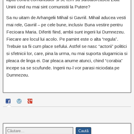
Unirii cind nu mai sint comunistii la Putere?
Sa nu uitam de Arhangelii Mihail si Gavriil. Mihail aducea vesti
mai rele, Gavriil – pe cele bune, inclusiv Buna vestire pentru
Fecioara Maria. Diferiti fiind, ambii sunt ingerii lui Dumnezeu.
Fiecare are locul lui acolo. Pe pamint este o alta “regula”.
Trebuie sa fii cum place sefului. Astfel se nasc “actorii” politici
si sfetnicii lor, care, pina la urma, nu mai suporta slugarnicia si
pleaca de linga ei. Dar pleaca anume atunci, chind “corabia”
incepe sa se scufunde. Ingerii nu-l vor parasi niciodata pe
Dumnezeu.