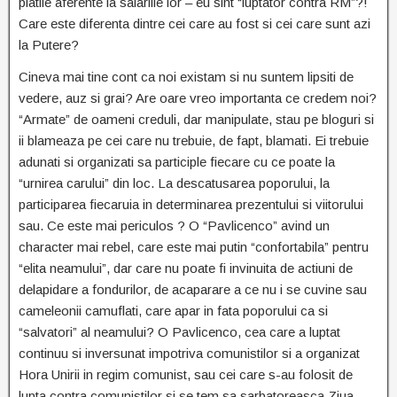
platile aferente la salariile lor – eu sint “luptator contra RM”?!
Care este diferenta dintre cei care au fost si cei care sunt azi
la Putere?
Cineva mai tine cont ca noi existam si nu suntem lipsiti de
vedere, auz si grai? Are oare vreo importanta ce credem noi?
“Armate” de oameni creduli, dar manipulate, stau pe bloguri si
ii blameaza pe cei care nu trebuie, de fapt, blamati. Ei trebuie
adunati si organizati sa participle fiecare cu ce poate la
“urnirea carului” din loc. La descatusarea poporului, la
participarea fiecaruia in determinarea prezentului si viitorului
sau. Ce este mai periculos ? O “Pavlicenco” avind un
character mai rebel, care este mai putin “confortabila” pentru
“elita neamului”, dar care nu poate fi invinuita de actiuni de
delapidare a fondurilor, de acaparare a ce nu i se cuvine sau
cameleonii camuflati, care apar in fata poporului ca si
“salvatori” al neamului? O Pavlicenco, cea care a luptat
continuu si inversunat impotriva comunistilor si a organizat
Hora Unirii in regim comunist, sau cei care s-au folosit de
lupta contra comunistilor si se tem sa sarbatoreasca Ziua