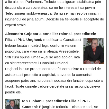
a fie ales de Parlament. Trebuie sa asiguram stabilitatea prin
discutii clare cu societatea, sa ne fie interesant sa privim
Televiziunea moldoveneasca. Sa nu se mai rezolve nimic in
intunericul de pina acum. Deciziile sa fie legale si acceptate de
experti straini.
Alexandru Cojocaru, consilier raional, presedintele
Filialei PNL-Ungheni:
modificarea
Constitutiei
trebuie facuta in cadrul legii, conform viziunii
poporului, care vrea sa isi aleaga Presedintele.
Stiti cum spune lumea – „ei se aleg acolo”. Iata
eu sint reprezentantul Consiliului raional
Ungheni intr-un proces contra sefei comuniste a Directiei de
asistenta si protectie a copilului, a avut de la comunisti
acoperire patru ani, nu putea fi scoasa din functie, dupa cite a
facut. Toate crimele trebuie cercetate si sa raspunda cineva
pentru ele.
Ion Ciobanu, presedintele Filialei PNL-
Causeni:
E jungla in teritoriu – cine are bani, se