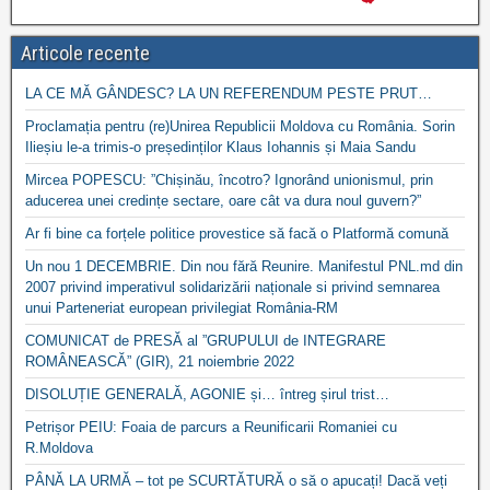
Articole recente
LA CE MĂ GÂNDESC? LA UN REFERENDUM PESTE PRUT…
Proclamația pentru (re)Unirea Republicii Moldova cu România. Sorin
Ilieșiu le-a trimis-o președinților Klaus Iohannis și Maia Sandu
Mircea POPESCU: ”Chișinău, încotro? Ignorând unionismul, prin
aducerea unei credințe sectare, oare cât va dura noul guvern?”
Ar fi bine ca forțele politice provestice să facă o Platformă comună
Un nou 1 DECEMBRIE. Din nou fără Reunire. Manifestul PNL.md din
2007 privind imperativul solidarizării naționale si privind semnarea
unui Parteneriat european privilegiat România-RM
COMUNICAT de PRESĂ al ”GRUPULUI de INTEGRARE
ROMÂNEASCĂ” (GIR), 21 noiembrie 2022
DISOLUȚIE GENERALĂ, AGONIE și… întreg șirul trist…
Petrișor PEIU: Foaia de parcurs a Reunificarii Romaniei cu
R.Moldova
PÂNĂ LA URMĂ – tot pe SCURTĂTURĂ o să o apucați! Dacă veți