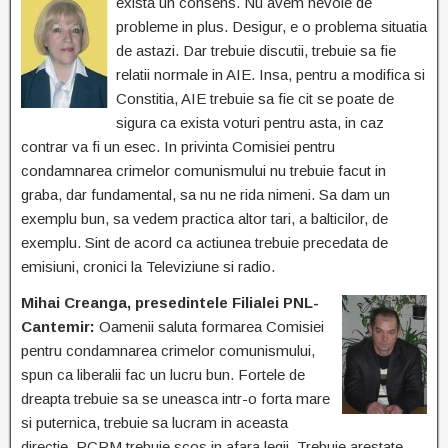
exista un
consens. Nu avem nevoie de
probleme in plus. Desigur, e o problema situatia
de astazi. Dar trebuie discutii, trebuie sa fie
relatii normale in AIE. Insa, pentru a modifica si
Constitia, AIE trebuie sa fie cit se poate de
sigura ca exista voturi pentru asta, in caz
contrar va fi un esec. In privinta Comisiei pentru
condamnarea crimelor comunismului nu trebuie facut in
graba, dar fundamental, sa nu ne rida nimeni. Sa dam un
exemplu bun, sa vedem practica altor tari, a balticilor, de
exemplu. Sint de acord ca actiunea trebuie precedata de
emisiuni, cronici la Televiziune si radio.
Mihai Creanga, presedintele Filialei PNL-
Cantemir:
Oamenii saluta formarea Comisiei
pentru condamnarea crimelor comunismului,
spun ca liberalii fac un lucru bun. Fortele de
dreapta trebuie sa se uneasca intr-o forta mare
si puternica, trebuie sa lucram in aceasta
directie. PCRM trebuie scos in afara legii. Trebuie arestate