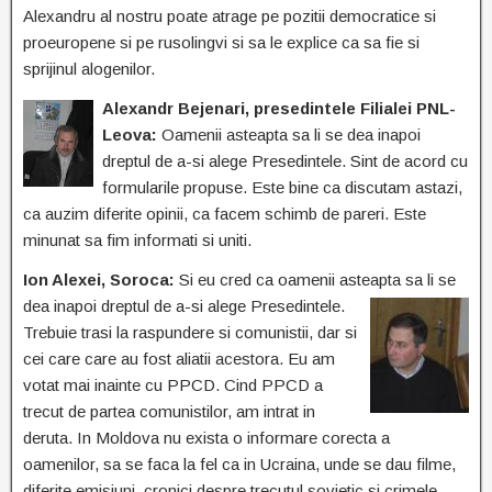
Alexandru al nostru poate atrage pe pozitii democratice si
proeuropene si pe rusolingvi si sa le explice ca sa fie si
sprijinul alogenilor.
Alexandr Bejenari, presedintele Filialei PNL-
Leova:
Oamenii asteapta sa li se dea inapoi
dreptul de a-si alege Presedintele. Sint de acord cu
formularile propuse. Este bine ca discutam astazi,
ca auzim diferite opinii, ca facem schimb de pareri. Este
minunat sa fim informati si uniti.
Ion Alexei, Soroca:
Si eu cred ca oamenii asteapta sa li se
dea inapoi dreptul de a-si
alege Presedintele.
Trebuie trasi la raspundere si comunistii, dar si
cei care care au fost aliatii acestora. Eu am
votat mai inainte cu PPCD. Cind PPCD a
trecut de partea comunistilor, am intrat in
deruta. In Moldova nu exista o informare corecta a
oamenilor, sa se faca la fel ca in Ucraina, unde se dau filme,
diferite emisiuni, cronici despre trecutul sovietic si crimele