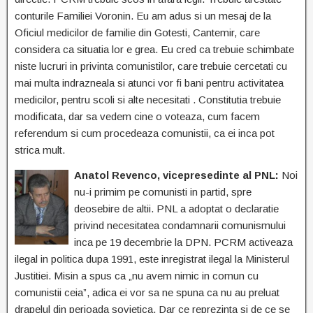
conturile Familiei Voronin. Eu am adus si un mesaj de la
Oficiul medicilor de familie din Gotesti, Cantemir, care
considera ca situatia lor e grea. Eu cred ca trebuie schimbate
niste lucruri in privinta comunistilor, care trebuie cercetati cu
mai multa indrazneala si atunci vor fi bani pentru activitatea
medicilor, pentru scoli si alte necesitati . Constitutia trebuie
modificata, dar sa vedem cine o voteaza, cum facem
referendum si cum procedeaza comunistii, ca ei inca pot
strica mult.
Anatol Revenco, vicepresedinte al PNL:
Noi
nu-i primim pe comunisti in partid, spre
deosebire de altii. PNL a adoptat o declaratie
privind necesitatea condamnarii comunismului
inca pe 19 decembrie la DPN. PCRM activeaza
ilegal in politica dupa 1991, este inregistrat ilegal la Ministerul
Justitiei. Misin a spus ca „nu avem nimic in comun cu
comunistii ceia”, adica ei vor sa ne spuna ca nu au preluat
drapelul din perioada sovietica. Dar ce reprezinta si de ce se