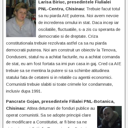
Larisa Biriuc, presedintele Fiulialei
PNL-Centru, Chisinau:
Trebuie facut totul
sa nu piarda AIE puterea. Noi avem nevoie
de increderea omului in stat. Daca incep iar
oscilatiile, fluctuatiile, s-a zis cu speranta de
democratie si de dreptate. Criza
constitutionala trebuie rezolvata astfel ca sa nu piarda
democratii puterea. Noi am construit un obiectiv la Tirnova,
Donduseni, statul nu a achitat facturile, nu a achitat comanda
de stat, eu am fost fortata sa imi pun casa in gaj. Cred ca AIE
trebuie sa se mentina la putere si sa schimbe atitudinea
statului fata de cetateni si in relatiile cu agentii economici.
Comunistii trebuie slabiti si toate crimele lor condamnate,
inclusiv dupa 1991.
Pancrate Gojan, presedintele Filialei PNL-Botanica,
Chisinau:
Atitea deturnari de fonduri
publice au
operat comunistii. Sa se adopte principii clare
de modificare a Constitutiei, ar fi bine sa ne