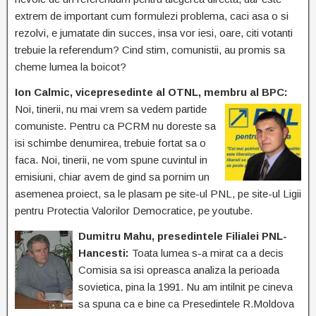
extrem de important cum formulezi problema, caci asa o si
rezolvi, e jumatate din succes, insa vor iesi, oare, citi votanti
trebuie la referendum? Cind stim, comunistii, au promis sa
cheme lumea la boicot?
Ion Calmic, vicepresedinte al OTNL, membru al BPC:
Noi, tinerii, nu mai vrem sa vedem
partide
comuniste. Pentru ca PCRM nu doreste sa
isi schimbe denumirea, trebuie fortat sa o
faca. Noi, tinerii, ne vom spune cuvintul in
emisiuni, chiar avem de gind sa pornim un
asemenea proiect, sa le plasam pe site-ul PNL, pe site-ul Ligii
pentru Protectia Valorilor Democratice, pe youtube.
Dumitru Mahu, presedintele Filialei PNL-
Hancesti:
Toata lumea s-a mirat ca a decis
Comisia sa isi opreasca analiza la perioada
sovietica, pina la 1991. Nu am intilnit pe cineva
sa spuna ca e bine ca Presedintele R.Moldova