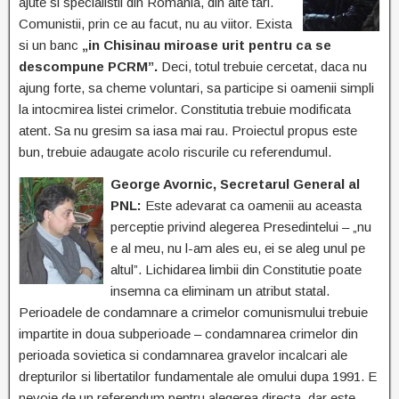
ajute si specialistii din Romania, din alte tari.
Comunistii, prin ce au facut, nu au viitor. Exista
si un banc
„in Chisinau miroase urit pentru ca se
descompune PCRM”.
Deci, totul trebuie cercetat, daca nu
ajung forte, sa cheme voluntari, sa participe si oamenii simpli
la intocmirea listei crimelor. Constitutia trebuie modificata
atent. Sa nu gresim sa iasa mai rau. Proiectul propus este
bun, trebuie adaugate acolo riscurile cu referendumul.
George Avornic, Secretarul General al
PNL:
Este adevarat ca oamenii au aceasta
perceptie privind alegerea Presedintelui – „nu
e al meu, nu l-am ales eu, ei se aleg unul pe
altul”. Lichidarea limbii din Constitutie poate
insemna ca eliminam un atribut statal.
Perioadele de condamnare a crimelor comunismului trebuie
impartite in doua subperioade – condamnarea crimelor din
perioada sovietica si condamnarea gravelor incalcari ale
drepturilor si libertatilor fundamentale ale omului dupa 1991. E
nevoie de un referendum pentru alegerea directa, dar este