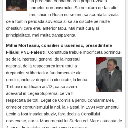
sa preceada condamnarea propriu-zisa a
crimelor comunismului. Sa ne uitam ce fac alte
tari, chiar in Rusia nu se tem sa scoata la iveala
ce a fost in perioada sovietica si sa se discute pe multe
chestiuni care erau anterior tabu. Mai mult curaj si
principialitate, mai multa transparenta.
Mihai Morteanu, consilier orasenesc, presedintele
Filialei PNL-Falesti:
Constitutia trebuie modificata
pornindu-
se de la interesul general, de la interesul
national, de la respectarea intru totul a
drepturilor si libertatilor fundamentale ale
omului, inclusiv dreptul la identitate, la limba.
Trebuie modificata art.13, ca sa avem
adevarul in Legea Suprema, ce va fi
respectata de toti. Legat de Comisia pentru condamnarea
crimelor comunismului la noi, la Falesti, in 1994 Monumentul
Lenin a fost instalat abuziv, fara decizia Consiliului
orasenesc, dar si Monumentul lui Stefan cel Mare asteapta de
4 ani sa fie instalat si nu este nici o miscare.