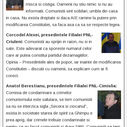
misca si cistiga. Oamenii nu stiu nimic si nu au
informatii. Comunistii sint solidari, umbla din casa
in casa. Nu exista dreptate si daca AIE ramine la putere prin
modificarea Constitutiei, sa faca asa ca sa se respecte legea.
Corcodel Alexei, presedintele Filialei PNL-
Criuleni:
Comunistii au sprijin in raion, nu si in
sate. Este adevarat ca sporeste numarul celor
care ar putea constitui partidul dezamagitilor.
Opinia – Presedintele ales de popor, iar inainte de modificarea
Constitutiei – discutii cu oamenii, sa explicam cum ar fi
corect.
Anatol Berestianu, presedintele Filialei PNL-Cimislia:
Comisia de condamnare a
crimelor
comunismului este salutara, se tem comunistii
sa nu se interzica sigla „Secera si ciocanul”,
exista in societate starea de spirit ca Ghimpu e
prea aprig, dar crimele trebuie condamnate si
pentru ce au facut comunistii si dupa 1991. Comunistii se tem