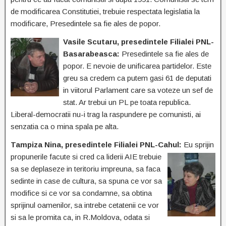
de modificarea Constitutiei, trebuie respectata legislatia la
modificare, Presedintele sa fie ales de popor.
Vasile Scutaru, presedintele Filialei PNL-
Basarabeasca:
Presedintele sa fie ales de
popor. E nevoie de unificarea partidelor. Este
greu sa credem ca putem gasi 61 de deputati
in viitorul Parlament care sa voteze un sef de
stat. Ar trebui un PL pe toata republica.
Liberal-democratii nu-i trag la raspundere pe comunisti, ai
senzatia ca o mina spala pe alta.
Tampiza Nina, presedintele Filialei PNL-Cahul:
Eu sprijin
propunerile facute si cred ca
liderii AIE trebuie
sa se deplaseze in teritoriu impreuna, sa faca
sedinte in case de cultura, sa spuna ce vor sa
modifice si ce vor sa condamne, sa obtina
sprijinul oamenilor, sa intrebe cetatenii ce vor
si sa le promita ca, in R.Moldova, odata si