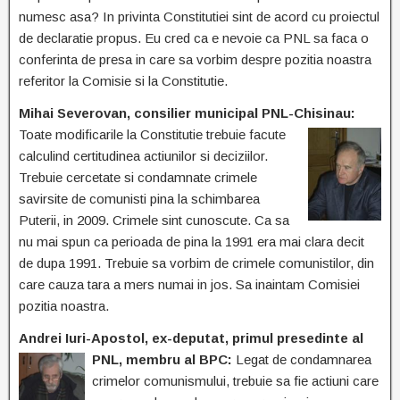
numesc asa? In privinta Constitutiei sint de acord cu proiectul
de declaratie propus. Eu cred ca e nevoie ca PNL sa faca o
conferinta de presa in care sa vorbim despre pozitia noastra
referitor la Comisie si la Constitutie.
Mihai Severovan, consilier municipal PNL-Chisinau:
Toate modificarile la Constitutie trebuie
facute
calculind certitudinea actiunilor si deciziilor.
Trebuie cercetate si condamnate crimele
savirsite de comunisti pina la schimbarea
Puterii, in 2009. Crimele sint cunoscute. Ca sa
nu mai spun ca perioada de pina la 1991 era mai clara decit
de dupa 1991. Trebuie sa vorbim de crimele comunistilor, din
care cauza tara a mers numai in jos. Sa inaintam Comisiei
pozitia noastra.
Andrei Iuri-Apostol, ex-deputat, primul presedinte al
PNL, membru al BPC:
Legat de
condamnarea
crimelor comunismului, trebuie sa fie actiuni care