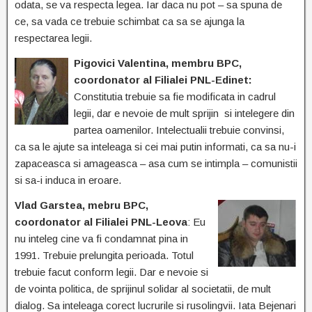
odata, se va respecta legea. Iar daca nu pot – sa spuna de
ce, sa vada ce trebuie schimbat ca sa se ajunga la
respectarea legii.
Pigovici Valentina, membru BPC,
coordonator al Filialei PNL-Edinet:
Constitutia trebuie sa fie modificata in cadrul
legii, dar e nevoie de mult sprijin si intelegere din
partea oamenilor. Intelectualii trebuie convinsi,
ca sa le ajute sa inteleaga si cei mai putin informati, ca sa nu-i
zapaceasca si amageasca – asa cum se intimpla – comunistii
si sa-i induca in eroare.
Vlad Garstea, mebru BPC,
coordonator al Filialei PNL-Leova
: Eu
nu inteleg cine va fi condamnat pina in
1991. Trebuie prelungita perioada. Totul
trebuie facut conform legii. Dar e nevoie si
de vointa politica, de sprijinul solidar al societatii, de mult
dialog. Sa inteleaga corect lucrurile si rusolingvii. Iata Bejenari