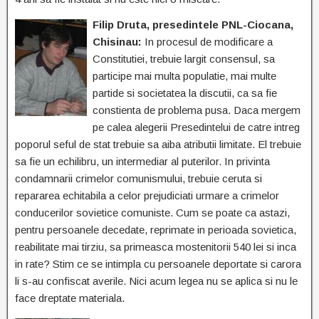
Filip Druta, presedintele PNL-Ciocana,
Chisinau:
In procesul de modificare a
Constitutiei, trebuie largit consensul, sa
participe mai multa populatie, mai multe
partide si societatea la discutii, ca sa fie
constienta de problema pusa. Daca mergem
pe calea alegerii Presedintelui de catre intreg
poporul seful de stat trebuie sa aiba atributii limitate. El trebuie
sa fie un echilibru, un intermediar al puterilor. In privinta
condamnarii crimelor comunismului, trebuie ceruta si
repararea echitabila a celor prejudiciati urmare a crimelor
conducerilor sovietice comuniste. Cum se poate ca astazi,
pentru persoanele decedate, reprimate in perioada sovietica,
reabilitate mai tirziu, sa primeasca mostenitorii 540 lei si inca
in rate? Stim ce se intimpla cu persoanele deportate si carora
li s-au confiscat averile. Nici acum legea nu se aplica si nu le
face dreptate materiala.