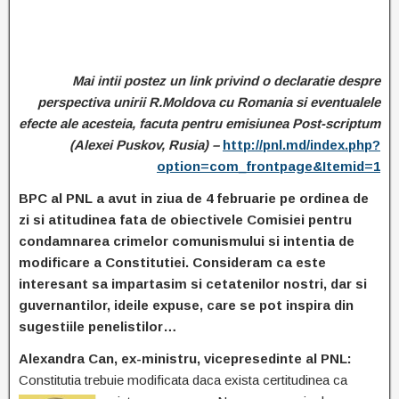
Mai intii postez un link privind o declaratie despre
perspectiva unirii R.Moldova cu Romania si eventualele
efecte ale acesteia, facuta pentru emisiunea Post-scriptum
(Alexei Puskov, Rusia) –
http://pnl.md/index.php?
option=com_frontpage&Itemid=1
BPC al PNL a avut in ziua de 4 februarie pe ordinea de
zi si atitudinea fata de obiectivele Comisiei pentru
condamnarea crimelor comunismului si intentia de
modificare a Constitutiei. Consideram ca este
interesant sa impartasim si cetatenilor nostri, dar si
guvernantilor, ideile expuse, care se pot inspira din
sugestiile penelistilor…
Alexandra Can, ex-ministru, vicepresedinte al PNL:
Constitutia trebuie modificata daca exista certitudinea ca