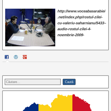
http://www.voceabasarabiei
.net/index.php/rostul-zilei-
cu-valeriu-saharnianu/5433–
audio-rostul-zilei-4-
noembrie-2009-