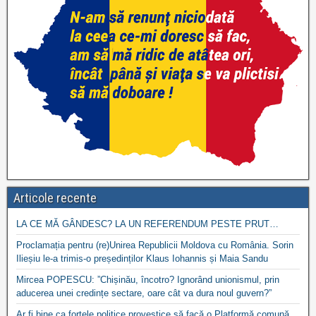
Articole recente
LA CE MĂ GÂNDESC? LA UN REFERENDUM PESTE PRUT…
Proclamația pentru (re)Unirea Republicii Moldova cu România. Sorin
Ilieșiu le-a trimis-o președinților Klaus Iohannis și Maia Sandu
Mircea POPESCU: ”Chișinău, încotro? Ignorând unionismul, prin
aducerea unei credințe sectare, oare cât va dura noul guvern?”
Ar fi bine ca forțele politice provestice să facă o Platformă comună