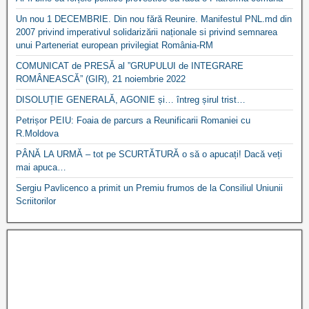
Un nou 1 DECEMBRIE. Din nou fără Reunire. Manifestul PNL.md din
2007 privind imperativul solidarizării naționale si privind semnarea
unui Parteneriat european privilegiat România-RM
COMUNICAT de PRESĂ al ”GRUPULUI de INTEGRARE
ROMÂNEASCĂ” (GIR), 21 noiembrie 2022
DISOLUȚIE GENERALĂ, AGONIE și… întreg șirul trist…
Petrișor PEIU: Foaia de parcurs a Reunificarii Romaniei cu
R.Moldova
PÂNĂ LA URMĂ – tot pe SCURTĂTURĂ o să o apucați! Dacă veți
mai apuca…
Sergiu Pavlicenco a primit un Premiu frumos de la Consiliul Uniunii
Scriitorilor