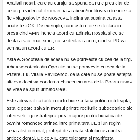
Analistii nostri, care au curajul sa spuna ca nu e prea clar de
ce un prezidentiabil roman basarabean/moldovean trebuie sa
fie «blagoslovit» de Moscova, inclina sa sustina ca asta
poate fi si OK. De exemplu, cunoastem ce se declara in
presa cind AMN incheia acord cu Edinaia Rossia si ce se
declara sau, mai exact, nu se declara acum, cind si PD va
semna un acord cu ER.
Asta e. Socoteala de acasa nu se potriveste cu cea de la tirg.
Adica socoteala din Opozitie nu se potriveste cu cea de la
Putere. Eu, Vitalia Pavlicenco, de la care nu se poate astepta
altceva decit sa condamn «binecuvintarea de la Poarta rusa»,
as vrea sa spun urmatoarele.
Este adevarat ca tarile mici trebuie sa faca politica inteleapta,
asta le poate salva in mersul printre recifurile suboceanice ale
intereselor geostrategice prea majore pentru bucatica de
pamint romanesc strinsa intre prima tara UE si un regim
separatist criminal, protejat de armata statului rus nuclear
antioccidental. De ce AIE este toleranta si manifesta