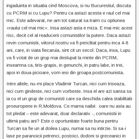
ingaduinta in situatia cind Moscova, si nu Bucurestiul, discuta
cu PCRM si cu Lupu? Pentru ca astazi acesta e raul cel mai
mic. Este adevarat, ne-am tot saturat sa traim cu optiunea
«raului cel mai mic». Insa astazi asta e miza. E mai mic acest
risc, decit cel al readucerii comunistilor la putere. Daca astazi
revin comunistii, viitorul nostru va fi periclitat pentru inca 4-8
ani, care, in viata fiecaruia, sint cit un secol. Daca, insa, Lupu
va fi votat de un grup mai destupat la minte din PCRM,
inseamna ca, tiris-grapis, in genunchi, in patru labe, in trei,
apoi in doua picioare, vom iesi din groapa postcomunista.
Intre altele, nu-mi place Vladimir Turcan, nici cum triseaza,
nici cum gindeste, nici cum vorbeste. Insa el are azi sansa sa
ia cu el un grup de comunisti care sa deschida calea stabilitatii
proeuropene in R.Moldova. Ce mama naibii: oare nu asta au
tot pledat – este adevarat, doar declarativ -, comunistii in
ultimii patru ani? Este o oportunitate foarte buna pentru
Turcan sa fie un al doilea Lupu, numai sa nu intirzie. Si sa-i
lase pe paranoicii petrenci, postoici, dodoni si greceanici in