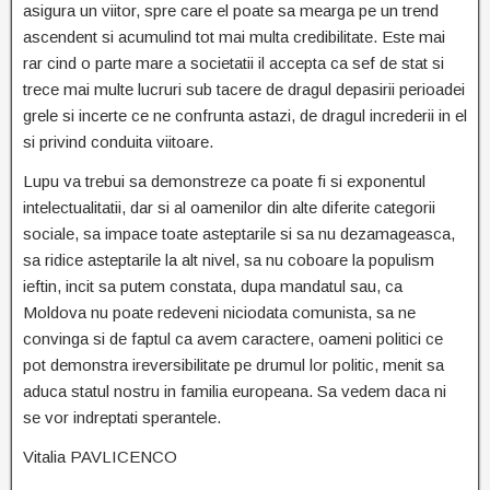
asigura un viitor, spre care el poate sa mearga pe un trend
ascendent si acumulind tot mai multa credibilitate. Este mai
rar cind o parte mare a societatii il accepta ca sef de stat si
trece mai multe lucruri sub tacere de dragul depasirii perioadei
grele si incerte ce ne confrunta astazi, de dragul increderii in el
si privind conduita viitoare.
Lupu va trebui sa demonstreze ca poate fi si exponentul
intelectualitatii, dar si al oamenilor din alte diferite categorii
sociale, sa impace toate asteptarile si sa nu dezamageasca,
sa ridice asteptarile la alt nivel, sa nu coboare la populism
ieftin, incit sa putem constata, dupa mandatul sau, ca
Moldova nu poate redeveni niciodata comunista, sa ne
convinga si de faptul ca avem caractere, oameni politici ce
pot demonstra ireversibilitate pe drumul lor politic, menit sa
aduca statul nostru in familia europeana. Sa vedem daca ni
se vor indreptati sperantele.
Vitalia PAVLICENCO