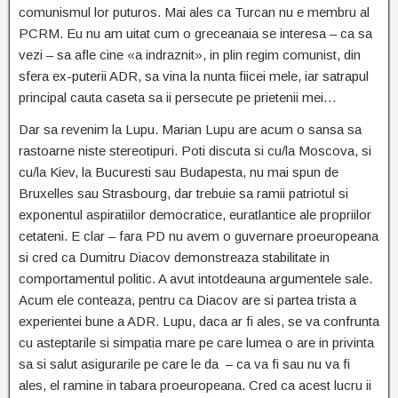
comunismul lor puturos. Mai ales ca Turcan nu e membru al
PCRM. Eu nu am uitat cum o greceanaia se interesa – ca sa
vezi – sa afle cine «a indraznit», in plin regim comunist, din
sfera ex-puterii ADR, sa vina la nunta fiicei mele, iar satrapul
principal cauta caseta sa ii persecute pe prietenii mei…
Dar sa revenim la Lupu. Marian Lupu are acum o sansa sa
rastoarne niste stereotipuri. Poti discuta si cu/la Moscova, si
cu/la Kiev, la Bucuresti sau Budapesta, nu mai spun de
Bruxelles sau Strasbourg, dar trebuie sa ramii patriotul si
exponentul aspiratiilor democratice, euratlantice ale propriilor
cetateni. E clar – fara PD nu avem o guvernare proeuropeana
si cred ca Dumitru Diacov demonstreaza stabilitate in
comportamentul politic. A avut intotdeauna argumentele sale.
Acum ele conteaza, pentru ca Diacov are si partea trista a
experientei bune a ADR. Lupu, daca ar fi ales, se va confrunta
cu asteptarile si simpatia mare pe care lumea o are in privinta
sa si salut asigurarile pe care le da – ca va fi sau nu va fi
ales, el ramine in tabara proeuropeana. Cred ca acest lucru ii