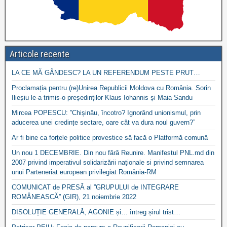
Articole recente
LA CE MĂ GÂNDESC? LA UN REFERENDUM PESTE PRUT…
Proclamația pentru (re)Unirea Republicii Moldova cu România. Sorin
Ilieșiu le-a trimis-o președinților Klaus Iohannis și Maia Sandu
Mircea POPESCU: ”Chișinău, încotro? Ignorând unionismul, prin
aducerea unei credințe sectare, oare cât va dura noul guvern?”
Ar fi bine ca forțele politice provestice să facă o Platformă comună
Un nou 1 DECEMBRIE. Din nou fără Reunire. Manifestul PNL.md din
2007 privind imperativul solidarizării naționale si privind semnarea
unui Parteneriat european privilegiat România-RM
COMUNICAT de PRESĂ al ”GRUPULUI de INTEGRARE
ROMÂNEASCĂ” (GIR), 21 noiembrie 2022
DISOLUȚIE GENERALĂ, AGONIE și… întreg șirul trist…