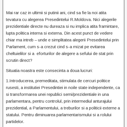
Mai rar caz in ultimii si putinii ani, cind sa fie la noi atita
tevatura cu alegerea Presedintelui R.Moldova. Nici alegerile
prezidentiale directe nu dureaza si nu implica atita framintare,
lupta politica interna si externa. Din acest punct de vedere
chiar ma intreb – unde e simplitatea alegerii Presedintelui prin
Parlament, cum s-a crezut cind s-a mizat pe evitarea
cheltuielilor si a eforturilor de alegere a sefului de stat prin
scrutin direct?
Situatia noastra este consecinta a doua lucruri:
1.Introducerea, premeditata, stimulata de cercuri politice
rusesti, a institutiei Presedintiei in noile state independente, ca
si transformarea unei republici semi/prezidentiale in una
parlamentara, pentru controlul, prin intermediul anturajului
prezidential, a Parlamentului, a treburilor si a politicii externe a
statului. Pentru diminuarea parlamentarismului si a rolului
partidelor.