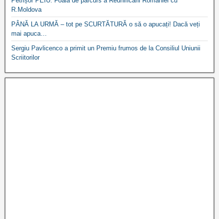
Petrișor PEIU: Foaia de parcurs a Reunificarii Romaniei cu
R.Moldova
PÂNĂ LA URMĂ – tot pe SCURTĂTURĂ o să o apucați! Dacă veți
mai apuca…
Sergiu Pavlicenco a primit un Premiu frumos de la Consiliul Uniunii
Scriitorilor