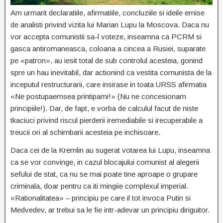
Am urmarit declaratiile, afirmatiile, concluziile si ideile emise
de analisti privind vizita lui Marian Lupu la Moscova. Daca nu
vor accepta comunistii sa-l voteze, inseamna ca PCRM si
gasca antiromaneasca, coloana a cincea a Rusiei, suparate
pe «patron», au iesit total de sub controlul acesteia, gonind
spre un hau inevitabil, dar actionind ca vestita comunista de la
inceputul restructurarii, care insirase in toata URSS afirmatia
«Ne postupaemsea printipami!» (Nu ne concesionam
principiile!). Dar, de fapt, e vorba de calculul facut de niste
tkaciuci privind riscul pierderii iremediabile si irecuperabile a
treucii ori al schimbarii acesteia pe inchisoare.
Daca cei de la Kremlin au sugerat votarea lui Lupu, inseamna
ca se vor convinge, in cazul blocajului comunist al alegerii
sefului de stat, ca nu se mai poate tine aproape o grupare
criminala, doar pentru ca iti mingiie complexul imperial.
«Rationalitatea» – principiu pe care il tot invoca Putin si
Medvedev, ar trebui sa le fie intr-adevar un principiu diriguitor.