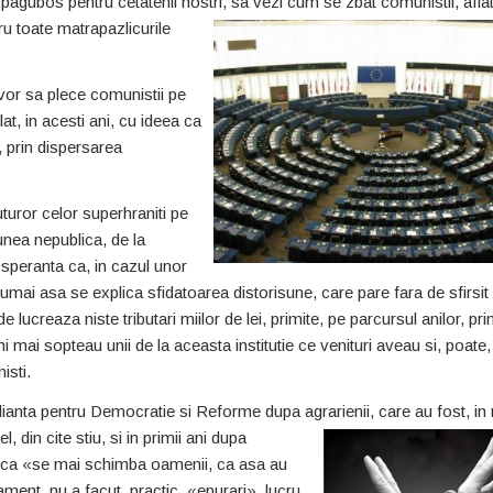
 pagubos pentru cetatenii nostri, sa vezi cum se zbat
comunistii, aflat
ru toate matrapazlicurile
vor sa plece comunistii pe
at, in acesti ani, cu ideea ca
, prin dispersarea
turor celor superhraniti pe
iunea nepublica, de la
a speranta ca, in cazul unor
a numai asa se explica sfidatoarea distorisune, care pare fara de sfirsit
lucreaza niste tributari miilor de lei, primite, pe parcursul anilor, pri
i mai sopteau unii de la aceasta institutie ce venituri aveau si, poate
isti.
 Alianta pentru Democratie si Reforme dupa agrarienii,
care au fost, in
, din cite stiu, si in primii ani dupa
ta ca «se mai schimba oamenii, ca asa au
ment, nu a facut, practic, «epurari», lucru