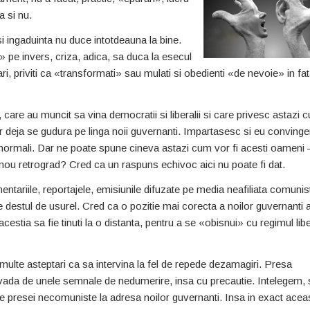
 si nu.
 ingaduinta nu duce intotdeauna la bine.
 pe invers, criza, adica, sa duca la esecul
ri, priviti ca «transformati» sau mulati si obedienti «de nevoie» in fa
are au muncit sa vina democratii si liberalii si care privesc astazi c
or deja se gudura pe linga noii guvernanti. Impartasesc si eu conving
e normali. Dar ne poate spune cineva astazi cum vor fi acesti oameni 
 nou retrograd? Cred ca un raspuns echivoc aici nu poate fi dat.
ariile, reportajele, emisiunile difuzate pe media neafiliata comunisti
destul de usurel. Cred ca o pozitie mai corecta a noilor guvernanti ar
acestia sa fie tinuti la o distanta, pentru a se «obisnui» cu regimul libe
 multe asteptari ca sa intervina la fel de repede dezamagiri. Presa
ovada de unele semnale de nedumerire, insa cu precautie. Intelegem, s
ale presei necomuniste la adresa noilor guvernanti. Insa in exact acea