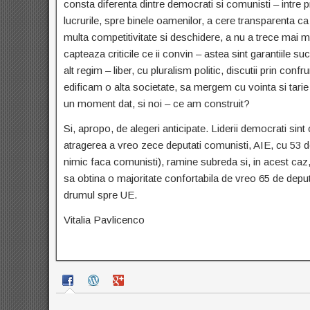
consta diferenta dintre democrati si comunisti – intre p
lucrurile, spre binele oamenilor, a cere transparenta ca 
multa competitivitate si deschidere, a nu a trece mai 
capteaza criticile ce ii convin – astea sint garantiile su
alt regim – liber, cu pluralism politic, discutii prin con
edificam o alta societate, sa mergem cu vointa si tarie
un moment dat, si noi – ce am construit?
Si, apropo, de alegeri anticipate. Liderii democrati sin
atragerea a vreo zece deputati comunisti, AIE, cu 53 d
nimic faca comunisti), ramine subreda si, in acest caz, 
sa obtina o majoritate confortabila de vreo 65 de deput
drumul spre UE.
Vitalia Pavlicenco