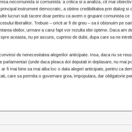
resa necomunista si comunista: a critica si a analiza, cit mai obiectiv
principal instrument democratic, a obtine credibilitatea prin dialog si c
multe lucruri sub tacere doar pentru ca avem o grupare comunista ce
ccesului liberalilor. Trebuie – oricit ar fi de greu – sa ii obisnuim pe o
fruntarea ideilor, urmare a carui fapt vor rezulta idei optime. Daca am d
 spre aceasta, nu pe ascuns, cuprinsi de dubii, dupa care sa ne intre
t convinsi de nenecesitatea alegerilor anticipate. Insa, daca nu se reu
e parlamentari (unde daca pleaca doi deputati in deplasare, nu mai po
ar fi mai bine sa mai aiba loc o data alegeri anticipate, pentru ca dem
ati, care sa permita o guvernare grea, impopulara, dar obligatorie pe