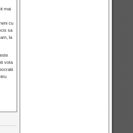
it mai
ameni cu
ecis sa
bam, la
seste
ti vota
ocratii
ntru