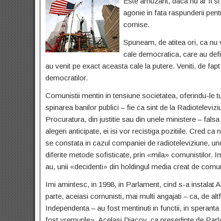
Este amuzant, daca nu ar fi si
agonie in fata raspunderii pent
comise.
Spuneam, de atitea ori, ca nu 
cale democratica, care au defil
au venit pe exact aceasta cale la putere. Veniti, de fapt
democratilor.
Comunistii mentin in tensiune societatea, oferindu-le tu
spinarea banilor publici – fie ca sint de la Radioteleviz
Procuratura, din justitie sau din unele ministere – fals
alegeri anticipate, ei isi vor recistiga pozitiile. Cred c
se constata in cazul companiei de radioteleviziune, unde 
diferite metode sofisticate, prin «mila» comunistilor. Im
au, unii «decidenti» din holdingul media creat de comun
Imi amintesc, in 1998, in Parlament, cind s-a instalat
parte, aceiasi comunisti, mai multi angajati – ca, de altfel
Independenta – au fost mentinuti in functii, in speran
fost vremurile». Acelasi Diacov, ca presedinte de Parla