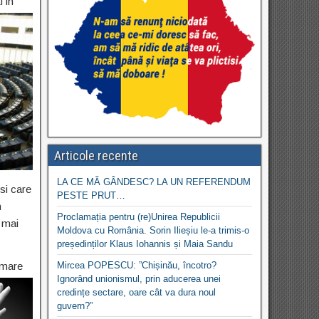
i in
Articole recente
LA CE MĂ GÂNDESC? LA UN REFERENDUM
 si care
PESTE PRUT…
n
Proclamația pentru (re)Unirea Republicii
, mai
Moldova cu România. Sorin Ilieșiu le-a trimis-o
președinților Klaus Iohannis și Maia Sandu
 mare
Mircea POPESCU: ”Chișinău, încotro?
Ignorând unionismul, prin aducerea unei
credințe sectare, oare cât va dura noul
guvern?”