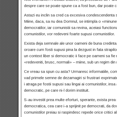
despre care se poate spune ca a fost bun, dar poate ca
Astazi eu inclin sa cred ca excesiva condescendenta si
Miine, daca, sa nu dea Domnul, se intimpla o «minune»
democratilor, iar comunistii sa revina, aceiasi functiona
comunistilor, vor redeveni foarte supusi comunistilor.
Exista deja semnale ale unor oameni de buna credinta, c
oroare cum fosti supusi pina la dezgust in fata strapil
un context liber si democratic ii face pe oameni sa fi
«redeveniti, brusc, normali» – miine, sub un regim din
Ce vreau sa spun cu asta? Urmaresc informatiile, coment
vad primele semne de dezamagiri si frustrari exprimate 
i atraga pe fostii supusi sau lingai ai comunistilor, insa 
democratic, pe care ni-l dorim instituit.
S-au investit prea multe eforturi, sperante, exista prea
democratica, cea care i-a sprijinit pe democrati, da d
comunistilor preiau si raspindesc repede orice critici 