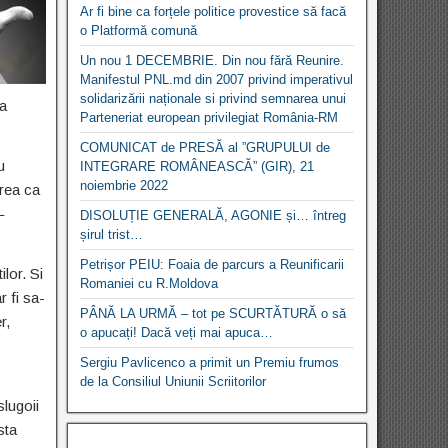
Ar fi bine ca forțele politice provestice să facă
o Platformă comună
Un nou 1 DECEMBRIE. Din nou fără Reunire.
Manifestul PNL.md din 2007 privind imperativul
solidarizării naționale si privind semnarea unui
ta
Parteneriat european privilegiat România-RM
COMUNICAT de PRESĂ al ”GRUPULUI de
u
INTEGRARE ROMÂNEASCĂ” (GIR), 21
noiembrie 2022
erea ca
–
DISOLUȚIE GENERALĂ, AGONIE și… întreg
șirul trist…
Petrișor PEIU: Foaia de parcurs a Reunificarii
lor. Si
Romaniei cu R.Moldova
 fi sa-
PÂNĂ LA URMĂ – tot pe SCURTĂTURĂ o să
r,
o apucați! Dacă veți mai apuca…
Sergiu Pavlicenco a primit un Premiu frumos
de la Consiliul Uniunii Scriitorilor
lugoii
sta