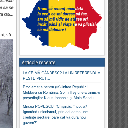
nstantin
ie sa ne
a rau..
.
tat, să
Articole recente
LA CE MĂ GÂNDESC? LA UN REFERENDUM
PESTE PRUT…
Proclamația pentru (re)Unirea Republicii
Moldova cu România. Sorin Ilieșiu le-a trimis-o
președinților Klaus Iohannis și Maia Sandu
Mircea POPESCU: ”Chișinău, încotro?
Ignorând unionismul, prin aducerea unei
credințe sectare, oare cât va dura noul
guvern?”