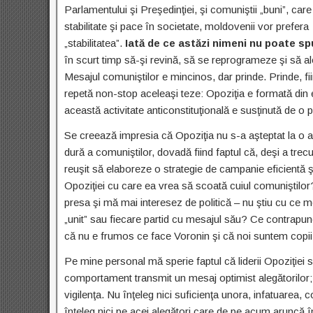
Parlamentului şi Preşedinţiei, şi comuniştii „buni”, care
stabilitate şi pace în societate, moldovenii vor prefera
„stabilitatea”.
Iată de ce astăzi nimeni nu poate spu
în scurt timp să-şi revină, să se reprogrameze şi să alea
Mesajul comuniştilor e mincinos, dar prinde. Prinde, fii
repetă non-stop aceleaşi teze: Opoziţia e formată din el
această activitate anticonstituţională e susţinută de o p
Se creează impresia că Opoziţia nu s-a aşteptat la o a
dură a comuniştilor, dovadă fiind faptul că, deşi a trec
reuşit să elaboreze o strategie de campanie eficientă ş
Opoziţiei cu care ea vrea să scoată cuiul comuniştilor?
presa şi mă mai interesez de politică – nu ştiu cu ce 
„unit” sau fiecare partid cu mesajul său? Ce contrapu
că nu e frumos ce face Voronin şi că noi suntem copii 
Pe mine personal mă sperie faptul că liderii Opoziţiei s
comportament transmit un mesaj optimist alegătorilor
vigilenţa. Nu înţeleg nici suficienţa unora, infatuarea,
înţeleg nici pe acei alegători care de pe acum aruncă î