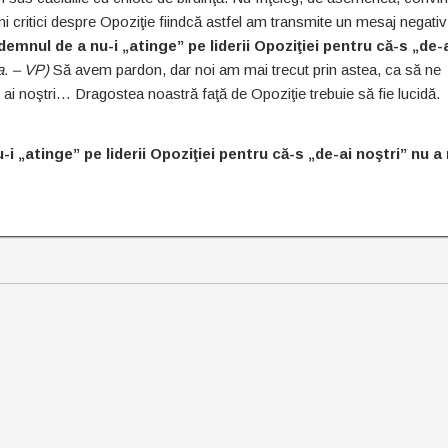
eni critici despre Opoziţie fiindcă astfel am transmite un mesaj negativ
ndemnul de a nu-i „atinge” pe liderii Opoziţiei pentru că-s „de-
a. – VP)
Să avem pardon, dar noi am mai trecut prin astea, ca să ne
e ai noştri… Dragostea noastră faţă de Opoziţie trebuie să fie lucidă.
-i „atinge” pe liderii Opoziţiei pentru că-s „de-ai noştri” nu a