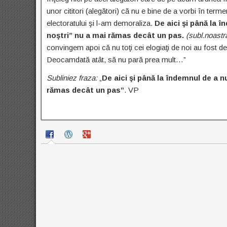
unor cititori (alegători) că nu e bine de a vorbi în term
electoratului şi l-am demoraliza.
De aici şi până la î
noştri” nu a mai rămas decât un pas.
(subl.noastr
convingem apoi că nu toţi cei elogiaţi de noi au fost d
Deocamdată atât, să nu pară prea mult…”
Subliniez fraza:
„
De aici şi până la îndemnul de a nu
rămas decât un pas”
. VP