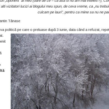
 un „oponent” al meu (oare de ce – ca asa si nu am mai inteles!?), Co
 alti vizitatori lucizi ai blogului meu spun, de ceva vreme, ca „nu trebu
culcam pe lauri”, pentru ca miine sa nu ne par
antin Tănase
tiva politică pe care o preluase după 3 iunie, data când
a refuzat, repe
at.
enit
ă
e
ltă