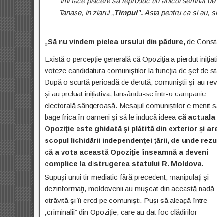
Imi face placere sa reproduc un articol semnat de
Tanase, in ziarul „
Timpul”.
Asta pentru ca si eu, si
„Să nu vindem pielea ursului din pădure,
de Const
Există o percepţie generală că Opoziţia a pierdut iniţia
voteze candidatura comuniştilor la funcţia de şef de st
După o scurtă perioadă de derută, comuniştii şi-au rev
şi au preluat iniţiativa, lansându-se într-o campanie
electorală sângeroasă. Mesajul comuniştilor e menit s
bage frica în oameni şi să le inducă ideea
că actuala
Opoziţie este ghidată şi plătită din exterior şi ar
scopul lichidării independenţei ţării, de unde rezu
că a vota această Opoziţie înseamnă a deveni
complice la distrugerea statului R. Moldova.
Supuşi unui tir mediatic fără precedent, manipulaţi şi
dezinformaţi, moldovenii au muşcat din această nadă
otrăvită şi îi cred pe comunişti. Puşi să aleagă între
„criminalii” din Opoziţie, care au dat foc clădirilor