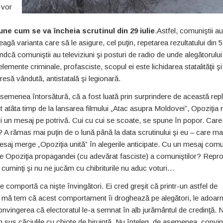
 vor
ne cum se va încheia scrutinul din 29 iulie
.Astfel, comuniştii au
gă varianta care să le asigure, cel puţin, repetarea rezultatului din 5 
ndcă comuniştii au televiziuni şi posturi de radio de unde alegătorului 
emente criminale, profasciste, scopul ei este lichidarea statalităţii şi
resă vândută, antistatală şi legionară.
semenea întorsătură, că a fost luată prin surprindere de această repl
ut atâta timp de la lansarea filmului „Atac asupra Moldovei”, Opoziţia 
i un mesaj pe potrivă. Cui cu cui se scoate, se spune în popor. Care-
 A rămas mai puţin de o lună până la data scrutinului şi eu – care ma
mesaj merge „Opoziţia unită” în alegerile anticipate. Cu un mesaj com
ne Opoziţia propagandei (cu adevărat fasciste) a comuniştilor? Repro
cuminţi şi nu ne jucăm cu chibriturile nu aduc voturi…
e comportă ca nişte învingători. Ei cred greşit că printr-un astfel de
; mă tem că acest comportament îi droghează pe alegători, le adoa
 convingerea că electoratul le-a semnat în alb jurământul de credinţă. 
n sus căciulile cu chiote de biruinţă. Nu înţeleg, de asemenea, convi