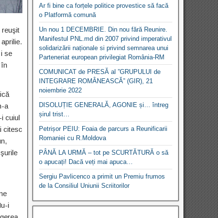
Ar fi bine ca forțele politice provestice să facă
o Platformă comună
 reuşit
Un nou 1 DECEMBRIE. Din nou fără Reunire.
Manifestul PNL.md din 2007 privind imperativul
aprilie.
solidarizării naționale si privind semnarea unui
i se
Parteneriat european privilegiat România-RM
 în
COMUNICAT de PRESĂ al ”GRUPULUI de
INTEGRARE ROMÂNEASCĂ” (GIR), 21
noiembrie 2022
ică
DISOLUȚIE GENERALĂ, AGONIE și… întreg
n-a
șirul trist…
i cuiul
i citesc
Petrișor PEIU: Foaia de parcurs a Reunificarii
Romaniei cu R.Moldova
un,
şurile
PÂNĂ LA URMĂ – tot pe SCURTĂTURĂ o să
o apucați! Dacă veți mai apuca…
Sergiu Pavlicenco a primit un Premiu frumos
de la Consiliul Uniunii Scriitorilor
rme
Nu-i
ngerea