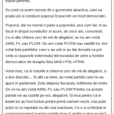
expun parerea.
Eu cred ca avem nevoie de o guvernare atractiva, care sa
poata uni si conduce poporul /tzara/ intr-un mod democratic.
Poporul, dar nu numai o parte a poporului, asa cum fac si au
facut in timpul sovieticilor si acum, de zece ani, comunistii.
Ca si alte chiteva zeci de mii de alegatori, eu nu am votat
AMN, PL sau PLDM. Nu am votat PCRM sau satelitii lor. Am
votat lista partidelor care s-au unit si au dat dovada ca pot
ceda si raspunde indemnului electoratului de unire a fortelor
democratice de dreapta-lista MAE+PNL+PRM.
Votul meu, ca si voturile a chitorva zeci de mii de alegatori, s-
a dus dracului… Si altii ca mine, au votat partide care nu au
ajuns in parlament. Este alejerea fiecaruia, indiferent de motiv.
De ce nu am votat AMN, PL sau PLDM?
Pentru ca aceste
partide ne-au razletit pe noi, alegatorii. Si inca pentru ca in
listele lor au fost inclusi printre primii oameni vechi, mai putin
activi si cu reputatie nu din cea mai buna. Ce s-a schimbat in
comportamentul acestor partide dupa 5 aprilie si pina acum?