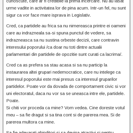
cunoscute, care ar fi credibile la prima incercare. Nu au lasat
urme vadite in activitatea lor de pina acum. Intr-un fel, nu sunt
sigur ca vor face mare isprava in Legislativ.
Cred, ca partidele au frica sa nu nimereasca printre ei oameni
care au indrazneala sa-si spuna punctul de vedere, sa
indrazneasca sa nu sustina orbeste decizii, care contravin
interesului poporului /ca doar nu toti dintre actualii
parlamentari din partidele de opozitie sunt curati ca lacrima/.
Cred ca as prefera sa stau acasa si sa nu particip la
instaurarea altei grupari nedemocratice, care nu intelege ca
interesul poporului este mai presus ca interesul gruparilor
partidelor. Poate vor da dovada de comportament civic si vor
uni electoratul, daca nu vor sa se uneasca intre ele, partidele.
Poate.
Si chiti vor proceda ca mine? Vom vedea. Cine doreste votul
meu – sa fie dragut si sa tina cont si de parerea mea. Si de
parerea multora ca mine.
Sa fie adevarati ghinditori si sa devina atractivi si pentru