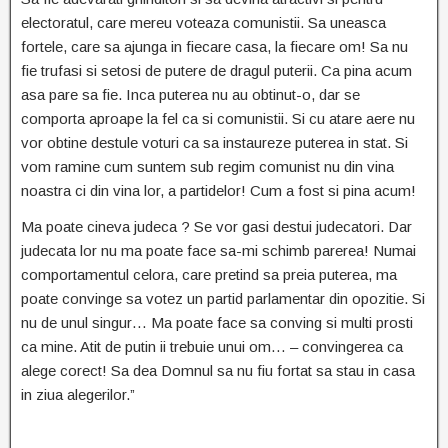
electoratul, care mereu voteaza comunistii. Sa uneasca
fortele, care sa ajunga in fiecare casa, la fiecare om! Sa nu
fie trufasi si setosi de putere de dragul puterii. Ca pina acum
asa pare sa fie. Inca puterea nu au obtinut-o, dar se
comporta aproape la fel ca si comunistii. Si cu atare aere nu
vor obtine destule voturi ca sa instaureze puterea in stat. Si
vom ramine cum suntem sub regim comunist nu din vina
noastra ci din vina lor, a partidelor! Cum a fost si pina acum!
Ma poate cineva judeca ? Se vor gasi destui judecatori. Dar
judecata lor nu ma poate face sa-mi schimb parerea! Numai
comportamentul celora, care pretind sa preia puterea, ma
poate convinge sa votez un partid parlamentar din opozitie. Si
nu de unul singur… Ma poate face sa conving si multi prosti
ca mine. Atit de putin ii trebuie unui om… – convingerea ca
alege corect! Sa dea Domnul sa nu fiu fortat sa stau in casa
in ziua alegerilor.”