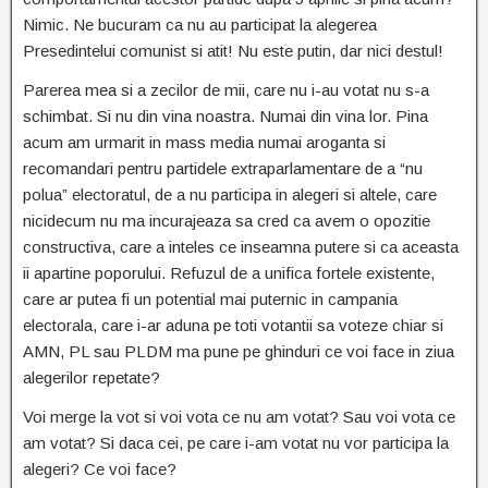
Nimic. Ne bucuram ca nu au participat la alegerea
Presedintelui comunist si atit! Nu este putin, dar nici destul!
Parerea mea si a zecilor de mii, care nu i-au votat nu s-a
schimbat. Si nu din vina noastra. Numai din vina lor. Pina
acum am urmarit in mass media numai aroganta si
recomandari pentru partidele extraparlamentare de a “nu
polua” electoratul, de a nu participa in alegeri si altele, care
nicidecum nu ma incurajeaza sa cred ca avem o opozitie
constructiva, care a inteles ce inseamna putere si ca aceasta
ii apartine poporului. Refuzul de a unifica fortele existente,
care ar putea fi un potential mai puternic in campania
electorala, care i-ar aduna pe toti votantii sa voteze chiar si
AMN, PL sau PLDM ma pune pe ghinduri ce voi face in ziua
alegerilor repetate?
Voi merge la vot si voi vota ce nu am votat? Sau voi vota ce
am votat? Si daca cei, pe care i-am votat nu vor participa la
alegeri? Ce voi face?