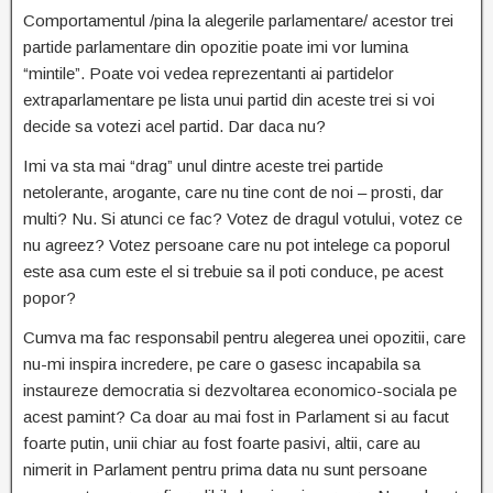
Comportamentul /pina la alegerile parlamentare/ acestor trei
partide parlamentare din opozitie poate imi vor lumina
“mintile”. Poate voi vedea reprezentanti ai partidelor
extraparlamentare pe lista unui partid din aceste trei si voi
decide sa votezi acel partid. Dar daca nu?
Imi va sta mai “drag” unul dintre aceste trei partide
netolerante, arogante, care nu tine cont de noi – prosti, dar
multi? Nu. Si atunci ce fac? Votez de dragul votului, votez ce
nu agreez? Votez persoane care nu pot intelege ca poporul
este asa cum este el si trebuie sa il poti conduce, pe acest
popor?
Cumva ma fac responsabil pentru alegerea unei opozitii, care
nu-mi inspira incredere, pe care o gasesc incapabila sa
instaureze democratia si dezvoltarea economico-sociala pe
acest pamint? Ca doar au mai fost in Parlament si au facut
foarte putin, unii chiar au fost foarte pasivi, altii, care au
nimerit in Parlament pentru prima data nu sunt persoane