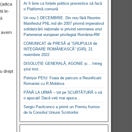
Ar fi bine ca forțele politice provestice să facă
 (adica
o Platformă comună
ii le-
ii
Un nou 1 DECEMBRIE. Din nou fără Reunire.
Manifestul PNL.md din 2007 privind imperativul
solidarizării naționale si privind semnarea unui
a avem
Parteneriat european privilegiat România-RM
COMUNICAT de PRESĂ al ”GRUPULUI de
INTEGRARE ROMÂNEASCĂ” (GIR), 21
noiembrie 2022
DISOLUȚIE GENERALĂ, AGONIE și… întreg
șirul trist…
u drept
Petrișor PEIU: Foaia de parcurs a Reunificarii
Romaniei cu R.Moldova
PÂNĂ LA URMĂ – tot pe SCURTĂTURĂ o să
o apucați! Dacă veți mai apuca…
Sergiu Pavlicenco a primit un Premiu frumos
de la Consiliul Uniunii Scriitorilor