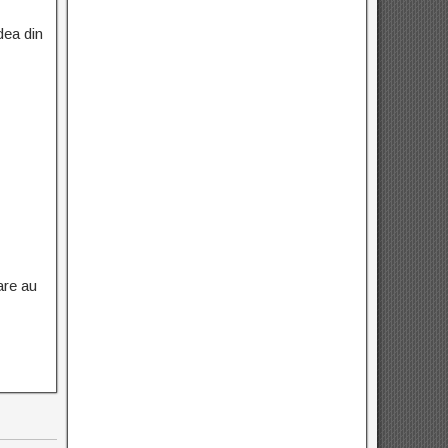
dea din
are au