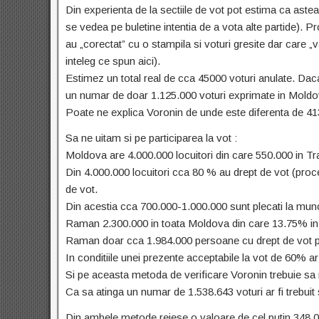
Din experienta de la sectiile de vot pot estima ca astea
se vedea pe buletine intentia de a vota alte partide). Pr
au „corectat” cu o stampila si voturi gresite dar care „v
inteleg ce spun aici).
Estimez un total real de cca 45000 voturi anulate. Da
un numar de doar 1.125.000 voturi exprimate in Moldov
Poate ne explica Voronin de unde este diferenta de 413
Sa ne uitam si pe participarea la vot :
Moldova are 4.000.000 locuitori din care 550.000 in Tra
Din 4.000.000 locuitori cca 80 % au drept de vot (proc
de vot.
Din acestia cca 700.000-1.000.000 sunt plecati la mu
Raman 2.300.000 in toata Moldova din care 13.75% in T
Raman doar cca 1.984.000 persoane cu drept de vot p
In conditiile unei prezente acceptabile la vot de 60% ar
Si pe aceasta metoda de verificare Voronin trebuie sa 
Ca sa atinga un numar de 1.538.643 voturi ar fi trebuit
Din ambele metode reiese o valoare de cel putin 348.00