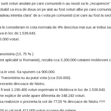
 sunt voturi anulate pe care comunistii n-au reusit sa le „recupereze”
obabil ca inca de doua ori pe atat au fost voturi albe pe care comunist
adeau intentia clara” de a-i vota pe comunisti (cei care au fost la sect
ca le consideram in cota normala de 4% descrisa mai sus ar trebui s
a in loc de 1.538.643.
.000 voturi.
nsnistria (13, 75 % )
ent aplicabil si Romaniei), rezulta cca 3.200.000 cetateni moldoveni c
nca in vest. Sa spunem ca 900.000.
ransnistria nu au putut vota (cca 316.000).
rezente dincoace de Nistru.
 fi iesit 1.190.400 voturi exprimate in Moldova in loc de 1.538.643.
ne explice de unde apare diferenta de 348.243 voturi.
 sa realizeze o prezenta la vot de 77,55 % dincoace de Nistru !!!!!
0 si cel mult 413.000 voturi scoase din palarie.