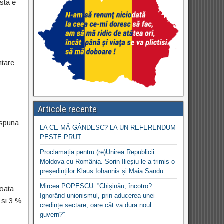
esta e
ntare
Articole recente
o spuna
LA CE MĂ GÂNDESC? LA UN REFERENDUM
PESTE PRUT…
Proclamația pentru (re)Unirea Republicii
Moldova cu România. Sorin Ilieșiu le-a trimis-o
președinților Klaus Iohannis și Maia Sandu
Mircea POPESCU: ”Chișinău, încotro?
coata
Ignorând unionismul, prin aducerea unei
 si 3 %
credințe sectare, oare cât va dura noul
guvern?”