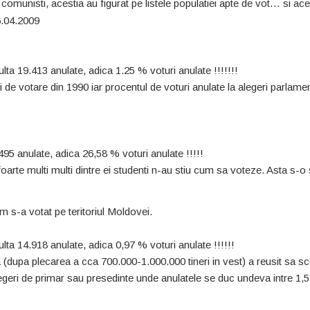
comunisti, acestia au figurat pe listele populatiei apte de vot… si ac
06.04.2009
lta 19.413 anulate, adica 1.25 % voturi anulate !!!!!!!
 de votare din 1990 iar procentul de voturi anulate la alegeri parlame
495 anulate, adica 26,58 % voturi anulate !!!!!
 foarte multi multi dintre ei studenti n-au stiu cum sa voteze. Asta s-
 s-a votat pe teritoriul Moldovei.
lta 14.918 anulate, adica 0,97 % voturi anulate !!!!!!
 (dupa plecarea a cca 700.000-1.000.000 tineri in vest) a reusit sa s
legeri de primar sau presedinte unde anulatele se duc undeva intre 1,5