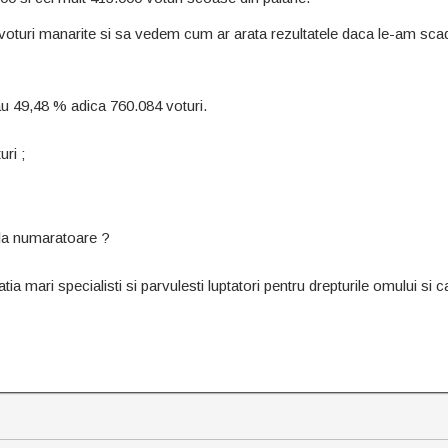
turi manarite si sa vedem cum ar arata rezultatele daca le-am sca
au 49,48 % adica 760.084 voturi.
ri ;
la numaratoare ?
ia mari specialisti si parvulesti luptatori pentru drepturile omului si c