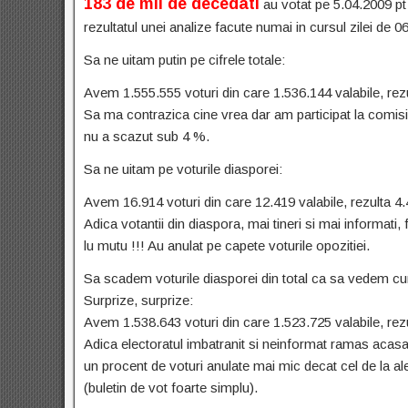
183 de mii de decedati
au votat pe 5.04.2009 pt 
rezultatul unei analize facute numai in cursul zilei de 
Sa ne uitam putin pe cifrele totale:
Avem 1.555.555 voturi din care 1.536.144 valabile, rezu
Sa ma contrazica cine vrea dar am participat la comisii
nu a scazut sub 4 %.
Sa ne uitam pe voturile diasporei:
Avem 16.914 voturi din care 12.419 valabile, rezulta 4.
Adica votantii din diaspora, mai tineri si mai informati,
lu mutu !!! Au anulat pe capete voturile opozitiei.
Sa scadem voturile diasporei din total ca sa vedem cum
Surprize, surprize:
Avem 1.538.643 voturi din care 1.523.725 valabile, rezu
Adica electoratul imbatranit si neinformat ramas acasa
un procent de voturi anulate mai mic decat cel de la a
(buletin de vot foarte simplu).