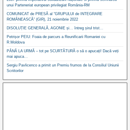
unui Parteneriat european privilegiat România-RM
COMUNICAT de PRESĂ al ”GRUPULUI de INTEGRARE
ROMÂNEASCĂ” (GIR), 21 noiembrie 2022
DISOLUȚIE GENERALĂ, AGONIE și… întreg șirul trist…
Petrișor PEIU: Foaia de parcurs a Reunificarii Romaniei cu
R.Moldova
PÂNĂ LA URMĂ – tot pe SCURTĂTURĂ o să o apucați! Dacă veți
mai apuca…
Sergiu Pavlicenco a primit un Premiu frumos de la Consiliul Uniunii
Scriitorilor