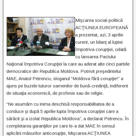
Mişcarea social-politică
ACŢIUNEA EUROPEANĂ
a prezentat, azi, 3 aprilie
curent, un bilanţ al luptei
împotriva corupţiei, odată
cu lansarea Pactului
Naţional împotriva Corupţiei la care au aderat alte cinci partide
democratice din Republica Moldova. Potrivit preşedintelui
MAE, Anatol Petrencu, sloganul “Moldova fără corupţie!” a
ajuns pe buzele tuturor oamenilor de bună-credinţă, indiferent
de situaţia economică, de profesie sau de religie.
“Ne asumăm cu inima deschisă responsabilitatea de a
conduce şi după 5 aprilie lupta împotriva corupţiei care a
sărăcit şi a izolat Republica Moldova”, a declarat Petrencu. În
completarea garanţiilor pe care le-a dat MAE în sensul
aplicării măsurilor anticorupţie, Mişcarea ACŢIUNEA