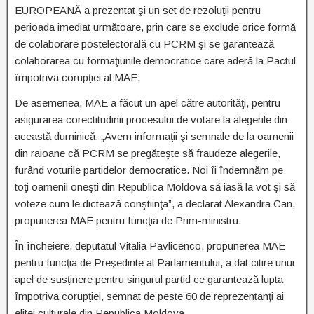
EUROPEANĂ a prezentat şi un set de rezoluţii pentru
perioada imediat următoare, prin care se exclude orice formă
de colaborare postelectorală cu PCRM şi se garantează
colaborarea cu formaţiunile democratice care aderă la Pactul
împotriva corupţiei al MAE.
De asemenea, MAE a făcut un apel către autorităţi, pentru
asigurarea corectitudinii procesului de votare la alegerile din
această duminică. „Avem informaţii şi semnale de la oamenii
din raioane că PCRM se pregăteşte să fraudeze alegerile,
furând voturile partidelor democratice. Noi îi îndemnăm pe
toţi oamenii oneşti din Republica Moldova să iasă la vot şi să
voteze cum le dictează conştiinţa”, a declarat Alexandra Can,
propunerea MAE pentru funcţia de Prim-ministru.
În încheiere, deputatul Vitalia Pavlicenco, propunerea MAE
pentru funcţia de Preşedinte al Parlamentului, a dat citire unui
apel de susţinere pentru singurul partid ce garantează lupta
împotriva corupţiei, semnat de peste 60 de reprezentanţi ai
elitei culturale din Republica Moldova.