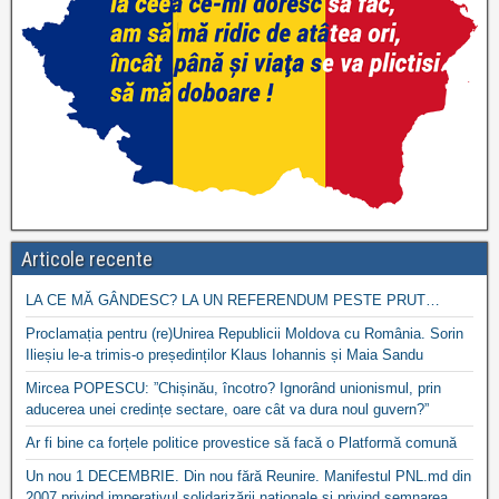
Articole recente
LA CE MĂ GÂNDESC? LA UN REFERENDUM PESTE PRUT…
Proclamația pentru (re)Unirea Republicii Moldova cu România. Sorin
Ilieșiu le-a trimis-o președinților Klaus Iohannis și Maia Sandu
Mircea POPESCU: ”Chișinău, încotro? Ignorând unionismul, prin
aducerea unei credințe sectare, oare cât va dura noul guvern?”
Ar fi bine ca forțele politice provestice să facă o Platformă comună
Un nou 1 DECEMBRIE. Din nou fără Reunire. Manifestul PNL.md din
2007 privind imperativul solidarizării naționale si privind semnarea