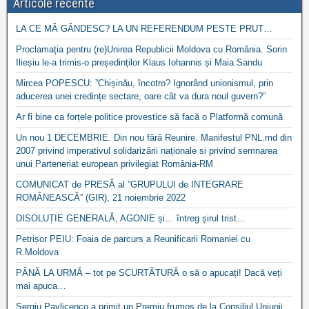
Articole recente
LA CE MĂ GÂNDESC? LA UN REFERENDUM PESTE PRUT…
Proclamația pentru (re)Unirea Republicii Moldova cu România. Sorin
Ilieșiu le-a trimis-o președinților Klaus Iohannis și Maia Sandu
Mircea POPESCU: ”Chișinău, încotro? Ignorând unionismul, prin
aducerea unei credințe sectare, oare cât va dura noul guvern?”
Ar fi bine ca forțele politice provestice să facă o Platformă comună
Un nou 1 DECEMBRIE. Din nou fără Reunire. Manifestul PNL.md din
2007 privind imperativul solidarizării naționale si privind semnarea
unui Parteneriat european privilegiat România-RM
COMUNICAT de PRESĂ al ”GRUPULUI de INTEGRARE
ROMÂNEASCĂ” (GIR), 21 noiembrie 2022
DISOLUȚIE GENERALĂ, AGONIE și… întreg șirul trist…
Petrișor PEIU: Foaia de parcurs a Reunificarii Romaniei cu
R.Moldova
PÂNĂ LA URMĂ – tot pe SCURTĂTURĂ o să o apucați! Dacă veți
mai apuca…
Sergiu Pavlicenco a primit un Premiu frumos de la Consiliul Uniunii