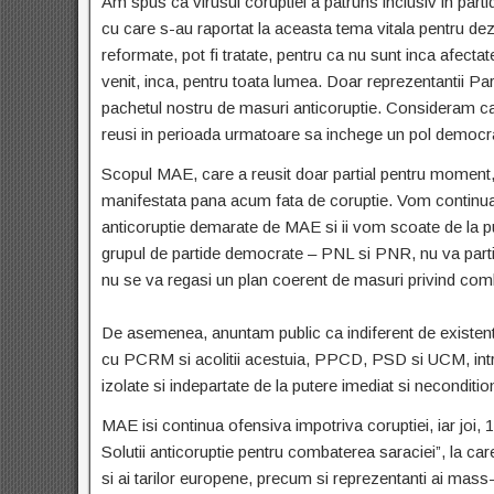
Am spus ca virusul coruptiei a patruns inclusiv in parti
cu care s-au raportat la aceasta tema vitala pentru de
reformate, pot fi tratate, pentru ca nu sunt inca afecta
venit, inca, pentru toata lumea. Doar reprezentantii P
pachetul nostru de masuri anticoruptie. Consideram ca 
reusi in perioada urmatoare sa inchege un pol democrati
Scopul MAE, care a reusit doar partial pentru moment, a
manifestata pana acum fata de coruptie. Vom continua d
anticoruptie demarate de MAE si ii vom scoate de la pu
grupul de partide democrate – PNL si PNR, nu va partic
nu se va regasi un plan coerent de masuri privind comb
De asemenea, anuntam public ca indiferent de existen
cu PCRM si acolitii acestuia, PPCD, PSD si UCM, int
izolate si indepartate de la putere imediat si neconditio
MAE isi continua ofensiva impotriva coruptiei, iar joi
Solutii anticoruptie pentru combaterea saraciei”, la car
si ai tarilor europene, precum si reprezentanti ai mass