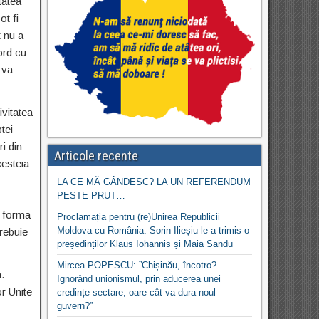
tatea
ot fi
t nu a
ord cu
 va
ivitatea
tei
i din
Articole recente
cesteia
LA CE MĂ GÂNDESC? LA UN REFERENDUM
PESTE PRUT…
o forma
Proclamația pentru (re)Unirea Republicii
Moldova cu România. Sorin Ilieșiu le-a trimis-o
rebuie
președinților Klaus Iohannis și Maia Sandu
Mircea POPESCU: ”Chișinău, încotro?
.
Ignorând unionismul, prin aducerea unei
or Unite
credințe sectare, oare cât va dura noul
guvern?”