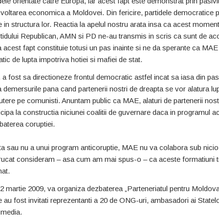
dele orientate catre Europa, iar acest fapt este demonstrat prin pasivi
zvoltarea economica a Moldovei. Din fericire, partidele democratice p
te in structura lor. Reactia la apelul nostru arata insa ca acest momen
artidului Republican, AMN si PD ne-au transmis in scris ca sunt de ac
acest fapt constituie totusi un pas inainte si ne da sperante ca MAE
c de lupta impotriva hotiei si mafiei de stat.
 fost sa directioneze frontul democratic astfel incat sa iasa din pas
emersurile pana cand partenerii nostri de dreapta se vor alatura lup
tere pe comunisti. Anuntam public ca MAE, alaturi de partenerii nostr
ipa la constructia niciunei coalitii de guvernare daca in programul a
aterea coruptiei.
ta sau nu a unui program anticoruptie, MAE nu va colabora sub nici
rucat consideram – asa cum am mai spus-o – ca aceste formatiuni t
nat.
, 12 martie 2009, va organiza dezbaterea „Parteneriatul pentru Moldova
e au fost invitati reprezentanti a 20 de ONG-uri, ambasadori ai Statel
-media.