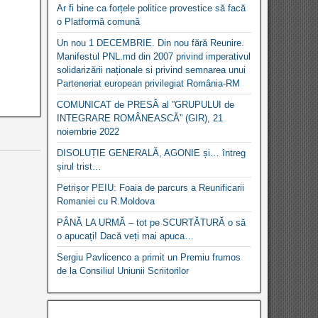
Ar fi bine ca forțele politice provestice să facă
o Platformă comună
Un nou 1 DECEMBRIE. Din nou fără Reunire.
Manifestul PNL.md din 2007 privind imperativul
solidarizării naționale si privind semnarea unui
Parteneriat european privilegiat România-RM
COMUNICAT de PRESĂ al ”GRUPULUI de
INTEGRARE ROMÂNEASCĂ” (GIR), 21
noiembrie 2022
DISOLUȚIE GENERALĂ, AGONIE și… întreg
șirul trist…
Petrișor PEIU: Foaia de parcurs a Reunificarii
Romaniei cu R.Moldova
PÂNĂ LA URMĂ – tot pe SCURTĂTURĂ o să
o apucați! Dacă veți mai apuca…
Sergiu Pavlicenco a primit un Premiu frumos
de la Consiliul Uniunii Scriitorilor