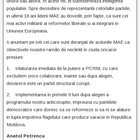
unora sau altora. In acest fel, ei subestimeaza inteligenta
populatiei. Spre deosebire de reprezentantii celorlalte partide,
in ultimii 18 ani liderii MAE au dovedit, prin fapte, ca sunt cei
mai activi militanti ai reformelor liberale si ai integrarii in
Uniunea Europeana.
Ii anuntam pe toti cei care sunt deranjati de actiunile MAE ca
obiectivele noastre ramân de neclintit in ciuda oricaror
presiuni:
1. Inlaturarea imediata de la putere a PCRM, cu care
excludem orice colaborare, inainte sau dupa alegeri,
deoarece este un partid structural corupt.
2. Implementarea in primele 6 luni dupa alegeri a
programului nostru anticoruptie, impreuna cu partidele
democratice care doresc sa se reformeze si sa ni se alature
in lupta impotriva flagelului care produce saracie in Republica
Moldova.
Anatol Petrencu