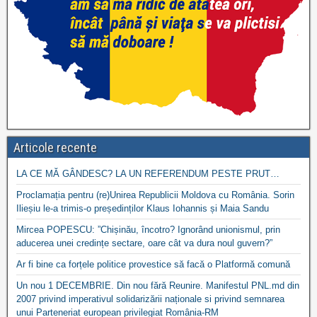
Articole recente
LA CE MĂ GÂNDESC? LA UN REFERENDUM PESTE PRUT…
Proclamația pentru (re)Unirea Republicii Moldova cu România. Sorin
Ilieșiu le-a trimis-o președinților Klaus Iohannis și Maia Sandu
Mircea POPESCU: ”Chișinău, încotro? Ignorând unionismul, prin
aducerea unei credințe sectare, oare cât va dura noul guvern?”
Ar fi bine ca forțele politice provestice să facă o Platformă comună
Un nou 1 DECEMBRIE. Din nou fără Reunire. Manifestul PNL.md din
2007 privind imperativul solidarizării naționale si privind semnarea
unui Parteneriat european privilegiat România-RM