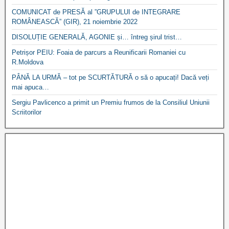
COMUNICAT de PRESĂ al ”GRUPULUI de INTEGRARE
ROMÂNEASCĂ” (GIR), 21 noiembrie 2022
DISOLUȚIE GENERALĂ, AGONIE și… întreg șirul trist…
Petrișor PEIU: Foaia de parcurs a Reunificarii Romaniei cu
R.Moldova
PÂNĂ LA URMĂ – tot pe SCURTĂTURĂ o să o apucați! Dacă veți
mai apuca…
Sergiu Pavlicenco a primit un Premiu frumos de la Consiliul Uniunii
Scriitorilor