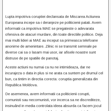
Lupta impotriva coruptiei declansata de Miscarea Actiunea
Europeana incepe sa-i deranjeze pe politicienii patati. Avem
informatii ca impotriva MAE se pregateste o adevarata
ofensiva de atacuri murdare, din toate directiile politice. Deja
mai multi lideri ai MAE au inceput sa primeasca telefoane
anonime de amenintare. Zilnic ni se transmit semnale pe
diverse cai sa o lasam mai usor, iar afisele noastre sunt
distruse de pe spatiile de panotaj.
Aceste actiuni nu numai ca nu ne intimideaza, dar ne
incurajeza o data in plus si ne arata ca suntem pe drumul cel
bun, ca tintim in directia corecta: coruptia generalizata din
Republica Moldova.
De asemenea, avem informatii ca politicienii corupti,
comunisti sau necomunisti, vor incerca sa ne discrediteze,
insinuând in media controlata ideea absurda ca facem jocul