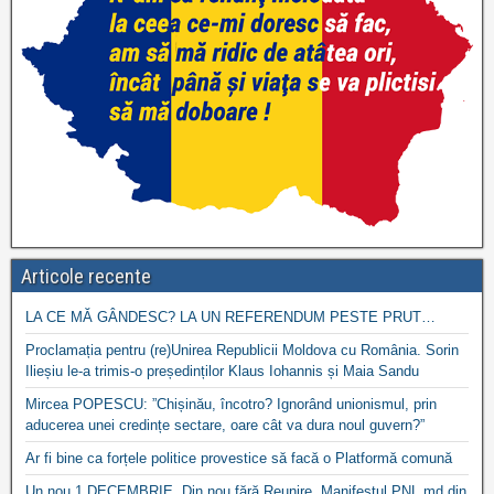
Articole recente
LA CE MĂ GÂNDESC? LA UN REFERENDUM PESTE PRUT…
Proclamația pentru (re)Unirea Republicii Moldova cu România. Sorin
Ilieșiu le-a trimis-o președinților Klaus Iohannis și Maia Sandu
Mircea POPESCU: ”Chișinău, încotro? Ignorând unionismul, prin
aducerea unei credințe sectare, oare cât va dura noul guvern?”
Ar fi bine ca forțele politice provestice să facă o Platformă comună
Un nou 1 DECEMBRIE. Din nou fără Reunire. Manifestul PNL.md din