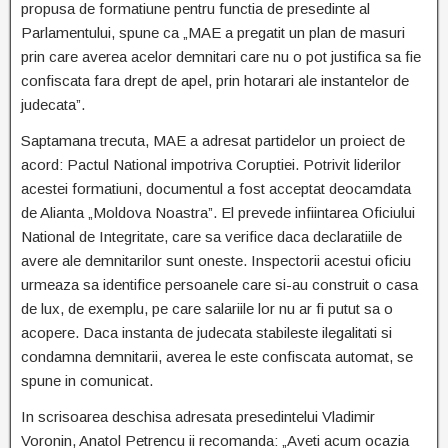
propusa de formatiune pentru functia de presedinte al
Parlamentului, spune ca „MAE a pregatit un plan de masuri
prin care averea acelor demnitari care nu o pot justifica sa fie
confiscata fara drept de apel, prin hotarari ale instantelor de
judecata”.
Saptamana trecuta, MAE a adresat partidelor un proiect de
acord: Pactul National impotriva Coruptiei. Potrivit liderilor
acestei formatiuni, documentul a fost acceptat deocamdata
de Alianta „Moldova Noastra”. El prevede infiintarea Oficiului
National de Integritate, care sa verifice daca declaratiile de
avere ale demnitarilor sunt oneste. Inspectorii acestui oficiu
urmeaza sa identifice persoanele care si-au construit o casa
de lux, de exemplu, pe care salariile lor nu ar fi putut sa o
acopere. Daca instanta de judecata stabileste ilegalitati si
condamna demnitarii, averea le este confiscata automat, se
spune in comunicat.
In scrisoarea deschisa adresata presedintelui Vladimir
Voronin, Anatol Petrencu ii recomanda: „Aveti acum ocazia