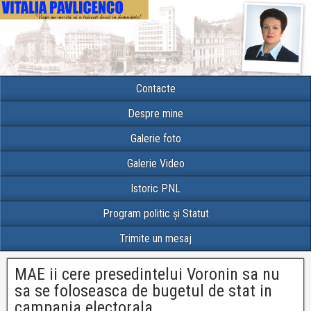
Contacte
Despre mine
Galerie foto
Galerie Video
Istoric PNL
Program politic și Statut
Trimite un mesaj
MAE ii cere presedintelui Voronin sa nu
sa se foloseasca de bugetul de stat in
campania electorala