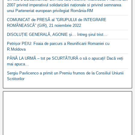
2007 privind imperativul solidarizării naționale si privind semnarea
unui Parteneriat european privilegiat România-RM
COMUNICAT de PRESĂ al ”GRUPULUI de INTEGRARE
ROMÂNEASCĂ” (GIR), 21 noiembrie 2022
DISOLUȚIE GENERALĂ, AGONIE și… întreg șirul trist…
Petrișor PEIU: Foaia de parcurs a Reunificarii Romaniei cu
R.Moldova
PÂNĂ LA URMĂ – tot pe SCURTĂTURĂ o să o apucați! Dacă veți
mai apuca…
Sergiu Pavlicenco a primit un Premiu frumos de la Consiliul Uniunii
Scriitorilor