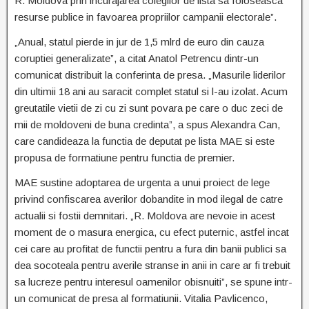
R. Moldova prin incurajarea colegilor de lista sa foloseasca
resurse publice in favoarea propriilor campanii electorale”.
„Anual, statul pierde in jur de 1,5 mlrd de euro din cauza
coruptiei generalizate”, a citat Anatol Petrencu dintr-un
comunicat distribuit la conferinta de presa. „Masurile liderilor
din ultimii 18 ani au saracit complet statul si l-au izolat. Acum
greutatile vietii de zi cu zi sunt povara pe care o duc zeci de
mii de moldoveni de buna credinta”, a spus Alexandra Can,
care candideaza la functia de deputat pe lista MAE si este
propusa de formatiune pentru functia de premier.
MAE sustine adoptarea de urgenta a unui proiect de lege
privind confiscarea averilor dobandite in mod ilegal de catre
actualii si fostii demnitari. „R. Moldova are nevoie in acest
moment de o masura energica, cu efect puternic, astfel incat
cei care au profitat de functii pentru a fura din banii publici sa
dea socoteala pentru averile stranse in anii in care ar fi trebuit
sa lucreze pentru interesul oamenilor obisnuiti”, se spune intr-
un comunicat de presa al formatiunii. Vitalia Pavlicenco,