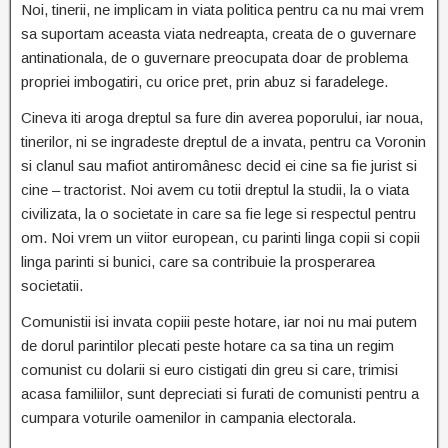
Noi, tinerii, ne implicam in viata politica pentru ca nu mai vrem
sa suportam aceasta viata nedreapta, creata de o guvernare
antinationala, de o guvernare preocupata doar de problema
propriei imbogatiri, cu orice pret, prin abuz si faradelege.
Cineva iti aroga dreptul sa fure din averea poporului, iar noua,
tinerilor, ni se ingradeste dreptul de a invata, pentru ca Voronin
si clanul sau mafiot antiromânesc decid ei cine sa fie jurist si
cine – tractorist. Noi avem cu totii dreptul la studii, la o viata
civilizata, la o societate in care sa fie lege si respectul pentru
om. Noi vrem un viitor european, cu parinti linga copii si copii
linga parinti si bunici, care sa contribuie la prosperarea
societatii.
Comunistii isi invata copiii peste hotare, iar noi nu mai putem
de dorul parintilor plecati peste hotare ca sa tina un regim
comunist cu dolarii si euro cistigati din greu si care, trimisi
acasa familiilor, sunt depreciati si furati de comunisti pentru a
cumpara voturile oamenilor in campania electorala.