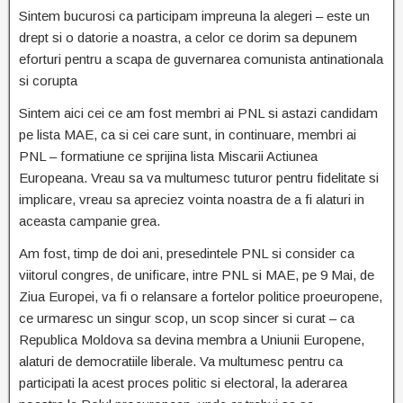
Sintem bucurosi ca participam impreuna la alegeri – este un
drept si o datorie a noastra, a celor ce dorim sa depunem
eforturi pentru a scapa de guvernarea comunista antinationala
si corupta
Sintem aici cei ce am fost membri ai PNL si astazi candidam
pe lista MAE, ca si cei care sunt, in continuare, membri ai
PNL – formatiune ce sprijina lista Miscarii Actiunea
Europeana. Vreau sa va multumesc tuturor pentru fidelitate si
implicare, vreau sa apreciez vointa noastra de a fi alaturi in
aceasta campanie grea.
Am fost, timp de doi ani, presedintele PNL si consider ca
viitorul congres, de unificare, intre PNL si MAE, pe 9 Mai, de
Ziua Europei, va fi o relansare a fortelor politice proeuropene,
ce urmaresc un singur scop, un scop sincer si curat – ca
Republica Moldova sa devina membra a Uniunii Europene,
alaturi de democratiile liberale. Va multumesc pentru ca
participati la acest proces politic si electoral, la aderarea