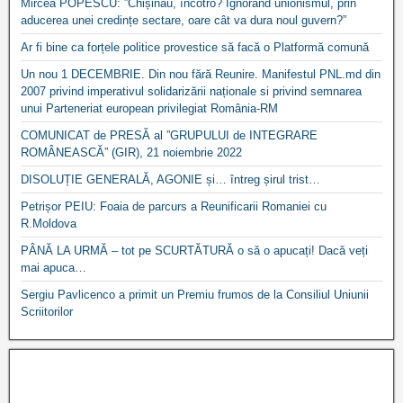
Mircea POPESCU: ”Chișinău, încotro? Ignorând unionismul, prin
aducerea unei credințe sectare, oare cât va dura noul guvern?”
Ar fi bine ca forțele politice provestice să facă o Platformă comună
Un nou 1 DECEMBRIE. Din nou fără Reunire. Manifestul PNL.md din
2007 privind imperativul solidarizării naționale si privind semnarea
unui Parteneriat european privilegiat România-RM
COMUNICAT de PRESĂ al ”GRUPULUI de INTEGRARE
ROMÂNEASCĂ” (GIR), 21 noiembrie 2022
DISOLUȚIE GENERALĂ, AGONIE și… întreg șirul trist…
Petrișor PEIU: Foaia de parcurs a Reunificarii Romaniei cu
R.Moldova
PÂNĂ LA URMĂ – tot pe SCURTĂTURĂ o să o apucați! Dacă veți
mai apuca…
Sergiu Pavlicenco a primit un Premiu frumos de la Consiliul Uniunii
Scriitorilor