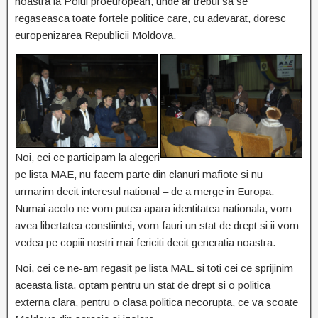
noastra la Polul proeuropean, unde ar trebui sa se
regaseasca toate fortele politice care, cu adevarat, doresc
europenizarea Republicii Moldova.
Noi, cei ce participam la alegeri
pe lista MAE, nu facem parte din clanuri mafiote si nu
urmarim decit interesul national – de a merge in Europa.
Numai acolo ne vom putea apara identitatea nationala, vom
avea libertatea constiintei, vom fauri un stat de drept si ii vom
vedea pe copiii nostri mai fericiti decit generatia noastra.
Noi, cei ce ne-am regasit pe lista MAE si toti cei ce sprijinim
aceasta lista, optam pentru un stat de drept si o politica
externa clara, pentru o clasa politica necorupta, ce va scoate