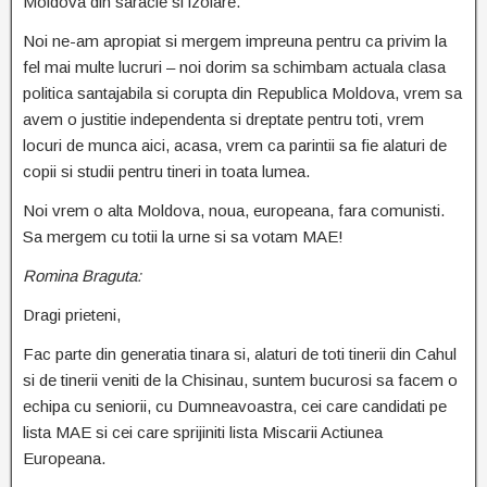
Moldova din saracie si izolare.
Noi ne-am apropiat si mergem impreuna pentru ca privim la
fel mai multe lucruri – noi dorim sa schimbam actuala clasa
politica santajabila si corupta din Republica Moldova, vrem sa
avem o justitie independenta si dreptate pentru toti, vrem
locuri de munca aici, acasa, vrem ca parintii sa fie alaturi de
copii si studii pentru tineri in toata lumea.
Noi vrem o alta Moldova, noua, europeana, fara comunisti.
Sa mergem cu totii la urne si sa votam MAE!
Romina Braguta:
Dragi prieteni,
Fac parte din generatia tinara si, alaturi de toti tinerii din Cahul
si de tinerii veniti de la Chisinau, suntem bucurosi sa facem o
echipa cu seniorii, cu Dumneavoastra, cei care candidati pe
lista MAE si cei care sprijiniti lista Miscarii Actiunea
Europeana.