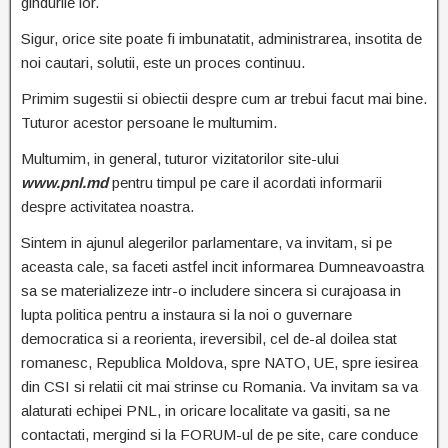
gindurile lor.
Sigur, orice site poate fi imbunatatit, administrarea, insotita de
noi cautari, solutii, este un proces continuu.
Primim sugestii si obiectii despre cum ar trebui facut mai bine.
Tuturor acestor persoane le multumim.
Multumim, in general, tuturor vizitatorilor site-ului
www.pnl.md
pentru timpul pe care il acordati informarii
despre activitatea noastra.
Sintem in ajunul alegerilor parlamentare, va invitam, si pe
aceasta cale, sa faceti astfel incit informarea Dumneavoastra
sa se materializeze intr-o includere sincera si curajoasa in
lupta politica pentru a instaura si la noi o guvernare
democratica si a reorienta, ireversibil, cel de-al doilea stat
romanesc, Republica Moldova, spre NATO, UE, spre iesirea
din CSI si relatii cit mai strinse cu Romania. Va invitam sa va
alaturati echipei PNL, in oricare localitate va gasiti, sa ne
contactati, mergind si la FORUM-ul de pe site, care conduce