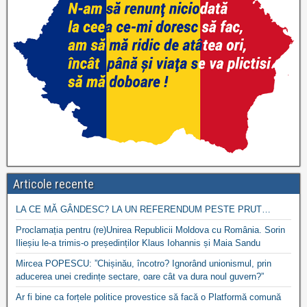
Articole recente
LA CE MĂ GÂNDESC? LA UN REFERENDUM PESTE PRUT…
Proclamația pentru (re)Unirea Republicii Moldova cu România. Sorin
Ilieșiu le-a trimis-o președinților Klaus Iohannis și Maia Sandu
Mircea POPESCU: ”Chișinău, încotro? Ignorând unionismul, prin
aducerea unei credințe sectare, oare cât va dura noul guvern?”
Ar fi bine ca forțele politice provestice să facă o Platformă comună