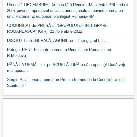
Un nou 1 DECEMBRIE. Din nou fără Reunire. Manifestul PNL.md din
2007 privind imperativul solidarizării naționale si privind semnarea
unui Parteneriat european privilegiat România-RM
COMUNICAT de PRESĂ al ”GRUPULUI de INTEGRARE
ROMÂNEASCĂ” (GIR), 21 noiembrie 2022
DISOLUȚIE GENERALĂ, AGONIE și… întreg șirul trist…
Petrișor PEIU: Foaia de parcurs a Reunificarii Romaniei cu
R.Moldova
PÂNĂ LA URMĂ – tot pe SCURTĂTURĂ o să o apucați! Dacă veți
mai apuca…
Sergiu Pavlicenco a primit un Premiu frumos de la Consiliul Uniunii
Scriitorilor