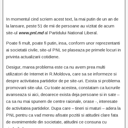
In momentul cind scriem acest text, la mai putin de un an de
la lansare, peste 51 de mii de persoane au vizitat de acum
site-ul
www.pnl.md
al Partidului National Liberal.
Poate fi mult, poate fi putin, insa, conform unor reprezentanti
ai societatii civile, site-ul PNL se plaseaza pe primele locuri in
privinta actualizarii cotidiene.
Desigur, marea problema este ca nu avem prea multi
utilizatori de Internet in R.Moldova, care sa se informeze si
despre activitatea partidelor de pe site-uri. Exista si problema
promovarii site-ului. Cu toate acestea, constatam ca lucrurile
avanseaza si aici, deoarece exista deja persoane si in sate –
ca sa nu mai spunem de centre raionale, orase -, interesate
de activitatea partidelor. Dupa care – tineri si maturi – adera la
PNL pentru ca vad mereu afisate pozitii si atitudini clare fata
de evenimentele din societate, atitudini ce consuna cu