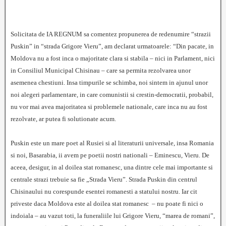
Solicitata de IA REGNUM sa comentez propunerea de redenumire “strazii
Puskin” in “strada Grigore Vieru”, am declarat urmatoarele: “Din pacate, in
Moldova nu a fost inca o majoritate clara si stabila – nici in Parlament, nici
in Consiliul Municipal Chisinau – care sa permita rezolvarea unor
asemenea chestiuni. Insa timpurile se schimba, noi sintem in ajunul unor
noi alegeri parlamentare, in care comunistii si crestin-democratii, probabil,
nu vor mai avea majoritatea si problemele nationale, care inca nu au fost
rezolvate, ar putea fi solutionate acum.
Puskin este un mare poet al Rusiei si al literaturii universale, insa Romania
si noi, Basarabia, ii avem pe poetii nostri nationali – Eminescu, Vieru.
De
aceea, desigur, in al doilea stat romanesc, una dintre cele mai importante si
centrale strazi trebuie sa fie „Strada Vieru”. Strada Puskin din centrul
Chisinaului nu corespunde esentei romanesti a statului nostru. Iar cit
priveste daca Moldova este al doilea stat romanesc
– nu poate fi nici o
indoiala – au vazut toti, la funeraliile lui Grigore Vieru, “marea de romani”,