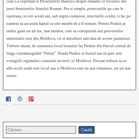
cum s-a exprimat si Presedintele Basescu despre romanii ce locuiesc din
jurul frontierelor Statului Roman. Pur si simplu, persecutiile pe care le
opereaza, in toti acesti ani, sub regim comunist, structurile oculte, ii fac pe
oameni sa ascunda faptul ca sint mindri de a fi romani. Pentru Puskin ar
trebui gasit un alt loc, mai modest, care sa corespunda atit procentelor
minoritatii ruse din Moldova, cit si atitudinii sale fata de aceste paminturi.
Trebuie mutat, de asemenea locul bustului lui Puskin din Parcul central de
linga cinematograful “Patria”. Strada Puskin si bustul sau in parc sint
vestigiile regimului comunist sovietic in Moldova. Fiecare trebuie sa se
afle acolo unde este locul sau si Moldova este un stat romanesc, nu un stat
rusesc.