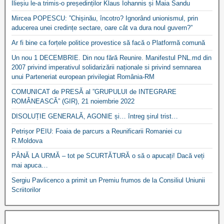
Ilieșiu le-a trimis-o președinților Klaus Iohannis și Maia Sandu
Mircea POPESCU: ”Chișinău, încotro? Ignorând unionismul, prin
aducerea unei credințe sectare, oare cât va dura noul guvern?”
Ar fi bine ca forțele politice provestice să facă o Platformă comună
Un nou 1 DECEMBRIE. Din nou fără Reunire. Manifestul PNL.md din
2007 privind imperativul solidarizării naționale si privind semnarea
unui Parteneriat european privilegiat România-RM
COMUNICAT de PRESĂ al ”GRUPULUI de INTEGRARE
ROMÂNEASCĂ” (GIR), 21 noiembrie 2022
DISOLUȚIE GENERALĂ, AGONIE și… întreg șirul trist…
Petrișor PEIU: Foaia de parcurs a Reunificarii Romaniei cu
R.Moldova
PÂNĂ LA URMĂ – tot pe SCURTĂTURĂ o să o apucați! Dacă veți
mai apuca…
Sergiu Pavlicenco a primit un Premiu frumos de la Consiliul Uniunii
Scriitorilor