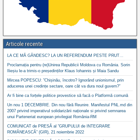
Articole recente
LA CE MĂ GÂNDESC? LA UN REFERENDUM PESTE PRUT…
Proclamația pentru (re)Unirea Republicii Moldova cu România. Sorin
Ilieșiu le-a trimis-o președinților Klaus Iohannis și Maia Sandu
Mircea POPESCU: ”Chișinău, încotro? Ignorând unionismul, prin
aducerea unei credințe sectare, oare cât va dura noul guvern?”
Ar fi bine ca forțele politice provestice să facă o Platformă comună
Un nou 1 DECEMBRIE. Din nou fără Reunire. Manifestul PNL.md din
2007 privind imperativul solidarizării naționale si privind semnarea
unui Parteneriat european privilegiat România-RM
COMUNICAT de PRESĂ al ”GRUPULUI de INTEGRARE
ROMÂNEASCĂ” (GIR), 21 noiembrie 2022