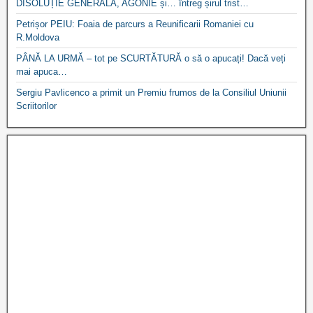
DISOLUȚIE GENERALĂ, AGONIE și… întreg șirul trist…
Petrișor PEIU: Foaia de parcurs a Reunificarii Romaniei cu
R.Moldova
PÂNĂ LA URMĂ – tot pe SCURTĂTURĂ o să o apucați! Dacă veți
mai apuca…
Sergiu Pavlicenco a primit un Premiu frumos de la Consiliul Uniunii
Scriitorilor