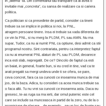
in „dilema” ta. Din comentariul tau transpare ca ai avea o
invitatie mai „concreta”, cu sansa de realizare ca si cariera
politica.
Ca politician si ca presedinte de partid, consider ca tinerii
trebuie sa se implice in politica si noi, la PNL,
atragem persoane tinere. Insa ei trebuie sa vada diferenta de
ce vin la PNL, si nu merg la PLDM, PL sau AMN. Nu ma
supar, Tudor, ca nu ai numit PNL ca optiune, desi admit ca stii
programul nostru. Sint contrariata, pentru ca interpretez faptul
ca nu ai enumerat PNL alaturi de PL sau PLDM, deoarece
inca esti slab, nepregatit. De ce? Dincolo de faptul ca esti
un baiat, in general, foarte bun, si eu cred in tine, vad ca te
arati pregatit sa mergi undeva unde ti se ofera, se pare,
ceva concret, fara ca sa cunosti ce inseamna munca de mai
jos, de la baza. Adica, tu consideri ca acea munca trebuie sa
o faca altii. Tu nu vrei sa cunosti ce inseamna asta. Daca eu
gresesc, te-as ruga sa ma ierti, dar omul puternic este cel
care se include sa munceasca in partid de la zero, nu de la o
promisiune de plasare – de exemplu – pe un loc de frunte sau