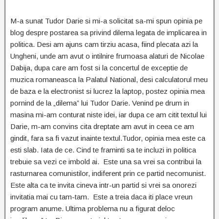
M-a sunat Tudor Darie si mi-a solicitat sa-mi spun opinia pe
blog despre postarea sa privind dilema legata de implicarea in
politica. Desi am ajuns cam tirziu acasa, fiind plecata azi la
Ungheni, unde am avut o intilnire frumoasa alaturi de Nicolae
Dabija, dupa care am fost si la concertul de exceptie de
muzica romaneasca la Palatul National, desi calculatorul meu
de baza e la electronist si lucrez la laptop, postez opinia mea
pornind de la „dilema” lui Tudor Darie. Venind pe drum in
masina mi-am conturat niste idei, iar dupa ce am citit textul lui
Darie, m-am convins cita dreptate am avut in ceea ce am
gindit, fara sa fi vazut inainte textul.
Tudor, opinia mea este ca
esti slab. Iata de ce. Cind te framinti sa te incluzi in politica
trebuie sa vezi ce imbold ai. Este una sa vrei sa contribui la
rasturnarea comunistilor, indiferent prin ce partid necomunist.
Este alta ca te invita cineva intr-un partid si vrei sa onorezi
invitatia mai cu tam-tam. Este a treia daca iti place vreun
program anume. Ultima problema nu a figurat deloc