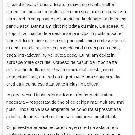
Riscind in viata noastra foarte relativa in privinta multor
dimensiuni politico-morale, eu mi-am spus mereu opinia asa
cum cred, fiind aproape pe punctul sa fiu debarcata de colegi
pentru asta. Dar nu am cirtit niciodata cu mine. De aceea, iti
propun ca, inainte de a decide sa te incluzi in politica, sa te
gindesti foarte bine care iti sint principiile, pina unde vei putea
tu ceda din ele si cum vei proceda cind nu vei putea ceda,
daca, intr-adevar, nu vei putea ceda. Eu nu am cedat in
aproape toate cazurile. Vorbesc de cazuri de importanta
majora, nu de fleacuri. Pina in momentul acesta, citind
comentariul tau, eu cred ca te pot inversuna si supara, dar
cred ca inca nu esti gata sa te incluzi in politica.
In plus, venind tu din sfera informatiilor, impartialitatea
necesara – respectata de tine si de echipa mai mult sau mai
putin – inca isi va lasa amprenta pe conduita si prestatia ta
politica, de aceea trebuie bine sa-ti cintaresti posibilitatile.
Cit priveste afacerea pe care o ai, eu cred ca asta nu e o
problema. Eu cred ca pe tine te framinta altceva, dar nu ai