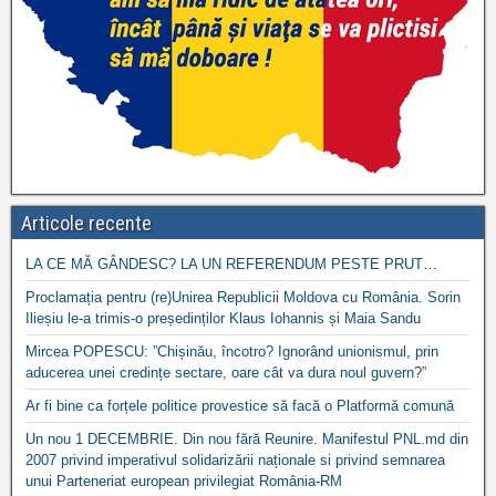
Articole recente
LA CE MĂ GÂNDESC? LA UN REFERENDUM PESTE PRUT…
Proclamația pentru (re)Unirea Republicii Moldova cu România. Sorin
Ilieșiu le-a trimis-o președinților Klaus Iohannis și Maia Sandu
Mircea POPESCU: ”Chișinău, încotro? Ignorând unionismul, prin
aducerea unei credințe sectare, oare cât va dura noul guvern?”
Ar fi bine ca forțele politice provestice să facă o Platformă comună
Un nou 1 DECEMBRIE. Din nou fără Reunire. Manifestul PNL.md din
2007 privind imperativul solidarizării naționale si privind semnarea
unui Parteneriat european privilegiat România-RM