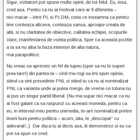
Sigur, vizitatorii pot spune multe opinii, de tot felul. Eu, insa,
cred asa. Pentru ca nu ai motivat care ar fi diferenta –
nici macar – intre PL si PLDM, ceea ce inseamna ca pentru
tine conteaza altceva, conteaza sansa, aproape creata de
altii, si nu claritatea de obiective, calitatea echipei, scopurile
clare, manifestarea de vointa politica. Sper ca aceasta pozitie
a ta sa nu aiba la baza interese de alta natura,
mai parapolitice.
Nu vreau sa apreciez un fel de tupeu (sper sa nu te superi
prea tare!) din partea ta – cind ma rogi sa imi spun opinia,
stiind ca sint presedinte PNL si stiind tu ca nu ai nominalizat
PNL ca varianta unde ai putea merge, de vreme ce totuna nu
ai pus un singur partid liberal. (Nu ma supar nici macar ca nu
ai fost galant ca sa raspunzi cu aceeasi moneda, pentru ca
eu, in interviul meu pentru unimedia, te-am nominalizat printre
tinerii buni pentru politica – acum, iata, te „descopar” cu
adevarat!..) Dar daca tu ai decis asa, iti demonstrez si eu ca
pot sa spun ce cred.