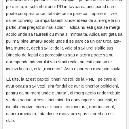
pe o lista, in schimbul unui PR in favoarea unui partid care
poate cumpara orice. Iata de ce se pare ca – aparent – vrei
sa ne convingi ca impartasesti sincer ideea de a merge la un
partid „mai pregatit si mai solid” – adica nu esti gata sa mergi
acolo unde sa fauresti cu mina si mintea ta. Adica esti gata sa
pui mai bine umarul acolo unde ti se pare ca un car urca iata-
iata muntele, decit sa-l iei de la vale si sa-l urci sisific sus.
Dincolo de faptul ca perceptia ta sau a altora poate sa nu
corespunda adevarului sau starii reale, nu esti gata sa te
incluzi la greu, ci la „mai usor”. Asta e parerea mea principala.
Ei, uite, la acest capitol, tinerii nostri, de la PNL, pe care ai
avut ocazia sa-i vezi, sint fondul de aur al tinerilor politicieni,
pentru ca nu merg unde e „hurta”, ci merg acolo unde trebuie
sa dea sansa. Acesti tineri sint din convingere si principii, nu
din alte motive, cum ar fi banii, conjunctura, oportunismul,
cariera imediata. Iata din ce motiv am spus si cred ca esti
slab.