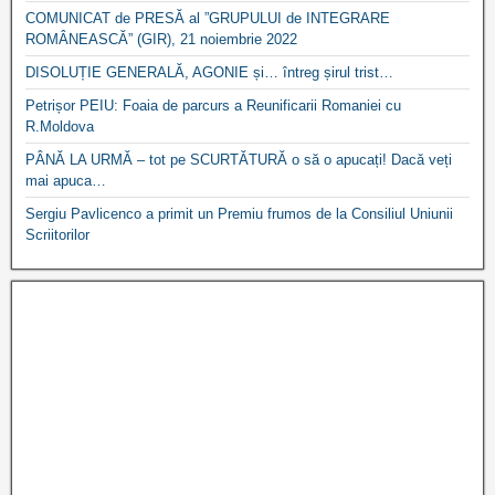
COMUNICAT de PRESĂ al ”GRUPULUI de INTEGRARE
ROMÂNEASCĂ” (GIR), 21 noiembrie 2022
DISOLUȚIE GENERALĂ, AGONIE și… întreg șirul trist…
Petrișor PEIU: Foaia de parcurs a Reunificarii Romaniei cu
R.Moldova
PÂNĂ LA URMĂ – tot pe SCURTĂTURĂ o să o apucați! Dacă veți
mai apuca…
Sergiu Pavlicenco a primit un Premiu frumos de la Consiliul Uniunii
Scriitorilor