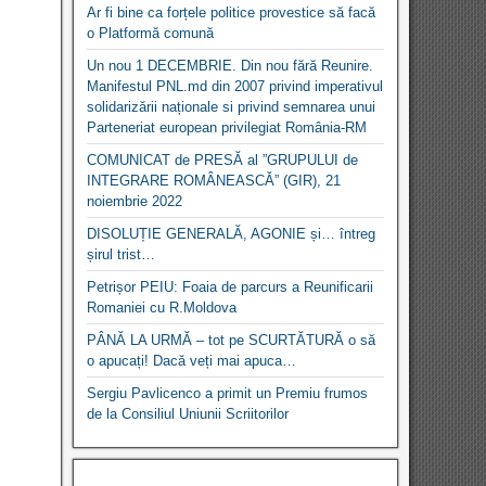
Ar fi bine ca forțele politice provestice să facă
o Platformă comună
Un nou 1 DECEMBRIE. Din nou fără Reunire.
Manifestul PNL.md din 2007 privind imperativul
solidarizării naționale si privind semnarea unui
Parteneriat european privilegiat România-RM
COMUNICAT de PRESĂ al ”GRUPULUI de
INTEGRARE ROMÂNEASCĂ” (GIR), 21
noiembrie 2022
DISOLUȚIE GENERALĂ, AGONIE și… întreg
șirul trist…
Petrișor PEIU: Foaia de parcurs a Reunificarii
Romaniei cu R.Moldova
PÂNĂ LA URMĂ – tot pe SCURTĂTURĂ o să
o apucați! Dacă veți mai apuca…
Sergiu Pavlicenco a primit un Premiu frumos
de la Consiliul Uniunii Scriitorilor