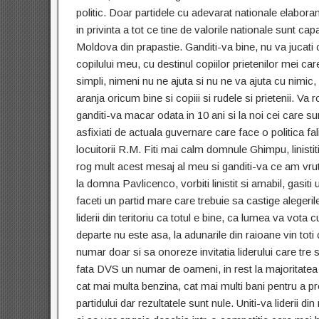
politic. Doar partidele cu adevarat nationale elabor
in privinta a tot ce tine de valorile nationale sunt ca
Moldova din prapastie. Ganditi-va bine, nu va jucati 
copilului meu, cu destinul copiilor prietenilor mei 
simpli, nimeni nu ne ajuta si nu ne va ajuta cu nimic, 
aranja oricum bine si copiii si rudele si prietenii. Va 
ganditi-va macar odata in 10 ani si la noi cei care s
asfixiati de actuala guvernare care face o politica fa
locuitorii R.M. Fiti mai calm domnule Ghimpu, linistiti
rog mult acest mesaj al meu si ganditi-va ce am vru
la domna Pavlicenco, vorbiti linistit si amabil, gasit
faceti un partid mare care trebuie sa castige alegeri
liderii din teritoriu ca totul e bine, ca lumea va vota c
departe nu este asa, la adunarile din raioane vin toti 
numar doar si sa onoreze invitatia liderului care tre s
fata DVS un numar de oameni, in rest la majoritatea li
cat mai multa benzina, cat mai multi bani pentru a
partidului dar rezultatele sunt nule. Uniti-va liderii din