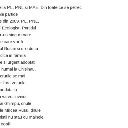
 de la PL, PNL si MAE. Din toate ce se petrec
le partide
re din 2009. PL, PNL,
Ecologist, Partidul
tr-un singur mare
le care vor fi
l Rusiei si s-o duca
adica in familia
e si urgent adoptati
u numai la Chisinau,
ucrurile se mai
r fara voturile
ciodata la
 va voi invinui
hai Ghimpu, dnule
le Mircea Rusu, dnule
stii nu stau cu mainele
copiii