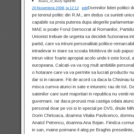
spune:
flowers_of_liberty
Domnilor lideri politici
20 Noiembrie 2008, la 12:12
edit
pe terenul politic din R.M., am dedus ca sunteti unice
capabile sa preia puterea dupa alegerile parlamenta
MAE si poate Forul Democrat al Romanilor, Partidul 
Unionist trebuie de urgenta sa decideti fuzionarea in
partid, care va intruni personalitati politice remarcabi
intradevar in stare sa scoata Moldova de sub papucu
intrun viitor foarte apropiat acolo unde ii este locul, 
europeana. Calcati-va va rog mult ambitiile personal
o hotarare care va va permite sa lucrati productiv n
dar si in raioane. Fiti de acord ca daca la Chisinau l
misca cumva atunci in sate e intuneric rau de tot. Da
satenilor care sunt majoritari in republica nu veniti ni
guvernare. Iar daca prorusii mai castiga odata atunci
personal doar pe voi si in special pe DVS, dnule Mi
Dorin Chirtoaca, doamna Vitalia Pavlicenco, domnu
Anatol Petrencu, doamna Ana Bejan.
Fiindca comuni
in san, maine poimane il aleg pe Braghis presedinte, 