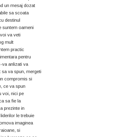
and un mesaj dozat
pabile sa scoata
cu destinul
care suntem oameni
voi va veti
rog mult
untem practic
limentara pentru
-va anlizati va
t sa va spun, mergeti
i un compromis si
le, ce va spun
u voi, nici pe
ca sa fie la
a prezinte in
derilor le trebuie
 promova imaginea
 raioane, si