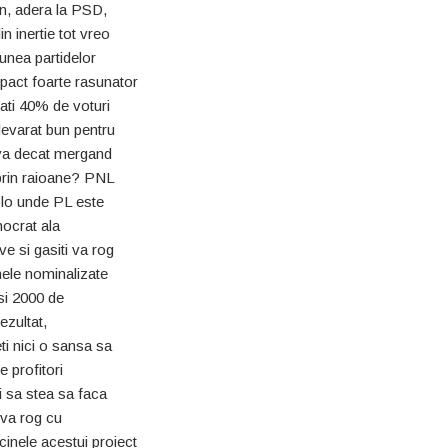
in, adera la PSD,
n inertie tot vreo
unea partidelor
pact foarte rasunator
nati 40% de voturi
adevarat bun pentru
-va decat mergand
 prin raioane? PNL
colo unde PL este
mocrat ala
e si gasiti va rog
nele nominalizate
asi 2000 de
ezultat,
ti nici o sansa sa
e profitori
i sa stea sa faca
i va rog cu
inele acestui proiect