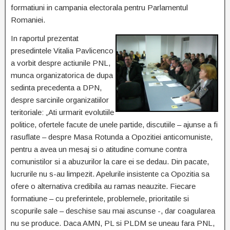
formatiuni in campania electorala pentru Parlamentul
Romaniei.
In raportul prezentat
presedintele Vitalia Pavlicenco
a vorbit despre actiunile PNL,
munca organizatorica de dupa
sedinta precedenta a DPN,
despre sarcinile organizatiilor
teritoriale: „Ati urmarit evolutiile
politice, ofertele facute de unele partide, discutiile – ajunse a fi
rasuflate – despre Masa Rotunda a Opozitiei anticomuniste,
pentru a avea un mesaj si o atitudine comune contra
comunistilor si a abuzurilor la care ei se dedau. Din pacate,
lucrurile nu s-au limpezit. Apelurile insistente ca Opozitia sa
ofere o alternativa credibila au ramas neauzite. Fiecare
formatiune – cu preferintele, problemele, prioritatile si
scopurile sale – deschise sau mai ascunse -, dar coagularea
nu se produce. Daca AMN, PL si PLDM se uneau fara PNL,