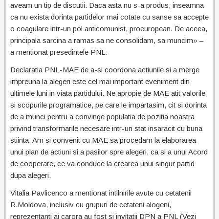
aveam un tip de discutii. Daca asta nu s-a produs, inseamna
ca nu exista dorinta partidelor mai cotate cu sanse sa accepte
o coagulare intr-un pol anticomunist, proeuropean. De aceea,
principala sarcina a ramas sa ne consolidam, sa muncim» –
a mentionat presedintele PNL.
Declaratia PNL-MAE de a-si coordona actiunile si a merge
impreuna la alegeri este cel mai important eveniment din
ultimele luni in viata partidului. Ne apropie de MAE atit valorile
si scopurile programatice, pe care le impartasim, cit si dorinta
de a munci pentru a convinge populatia de pozitia noastra
privind transformarile necesare intr-un stat insaracit cu buna
stiinta. Am si convenit cu MAE sa procedam la elaborarea
unui plan de actiuni si a pasilor spre alegeri, ca si a unui Acord
de cooperare, ce va conduce la crearea unui singur partid
dupa alegeri.
Vitalia Pavlicenco a mentionat intilnirile avute cu cetatenii
R.Moldova, inclusiv cu grupuri de cetateni alogeni,
reprezentanti ai carora au fost si invitatii DPN a PNL (Vezi