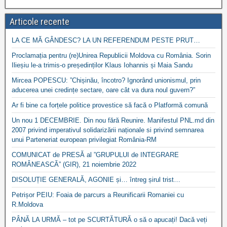
Articole recente
LA CE MĂ GÂNDESC? LA UN REFERENDUM PESTE PRUT…
Proclamația pentru (re)Unirea Republicii Moldova cu România. Sorin
Ilieșiu le-a trimis-o președinților Klaus Iohannis și Maia Sandu
Mircea POPESCU: ”Chișinău, încotro? Ignorând unionismul, prin
aducerea unei credințe sectare, oare cât va dura noul guvern?”
Ar fi bine ca forțele politice provestice să facă o Platformă comună
Un nou 1 DECEMBRIE. Din nou fără Reunire. Manifestul PNL.md din
2007 privind imperativul solidarizării naționale si privind semnarea
unui Parteneriat european privilegiat România-RM
COMUNICAT de PRESĂ al ”GRUPULUI de INTEGRARE
ROMÂNEASCĂ” (GIR), 21 noiembrie 2022
DISOLUȚIE GENERALĂ, AGONIE și… întreg șirul trist…
Petrișor PEIU: Foaia de parcurs a Reunificarii Romaniei cu
R.Moldova
PÂNĂ LA URMĂ – tot pe SCURTĂTURĂ o să o apucați! Dacă veți