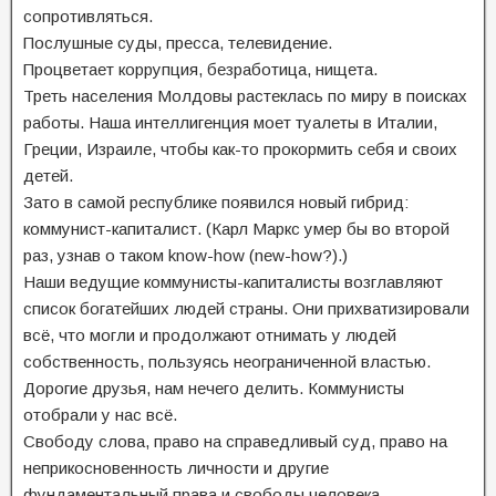
сопротивляться.
Послушные суды, пресса, телевидение.
Процветает коррупция, безработица, нищета.
Треть населения Молдовы растеклась по миру в поисках
работы. Наша интеллигенция моет туалеты в Италии,
Греции, Израиле, чтобы как-то прокормить себя и своих
детей.
Зато в самой республике появился новый гибрид:
коммунист-капиталист. (Карл Маркс умер бы во второй
раз, узнав о таком know-how (new-how?).)
Наши ведущие коммунисты-капиталисты возглавляют
список богатейших людей страны. Они прихватизировали
всё, что могли и продолжают отнимать у людей
собственность, пользуясь неограниченной властью.
Дорогие друзья, нам нечего делить. Коммунисты
отобрали у нас всё.
Свободу слова, право на справедливый суд, право на
неприкосновенность личности и другие
фундаментальный права и свободы человека.