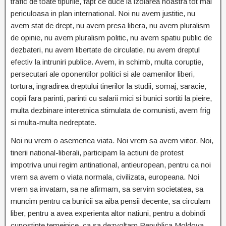
trafic de toate tipurile, fapt ce duce la izolarea noastra tot mai
periculoasa in plan international. Noi nu avem justitie, nu
avem stat de drept, nu avem presa libera, nu avem pluralism
de opinie, nu avem pluralism politic, nu avem spatiu public de
dezbateri, nu avem libertate de circulatie, nu avem dreptul
efectiv la intruniri publice. Avem, in schimb, multa coruptie,
persecutari ale oponentilor politici si ale oamenilor liberi,
tortura, ingradirea dreptului tinerilor la studii, somaj, saracie,
copii fara parinti, parinti cu salarii mici si bunici sortiti la pieire,
multa dezbinare interetnica stimulata de comunisti, avem frig
si multa-multa nedreptate.
Noi nu vrem o asemenea viata. Noi vrem sa avem viitor. Noi,
tinerii national-liberali, participam la actiuni de protest
impotriva unui regim antinational, antieuropean, pentru ca noi
vrem sa avem o viata normala, civilizata, europeana. Noi
vrem sa invatam, sa ne afirmam, sa servim societatea, sa
muncim pentru ca bunicii sa aiba pensii decente, sa circulam
liber, pentru a avea experienta altor natiuni, pentru a dobindi
cunostinte temeinice, ca sa dezvoltam Republica Moldova.