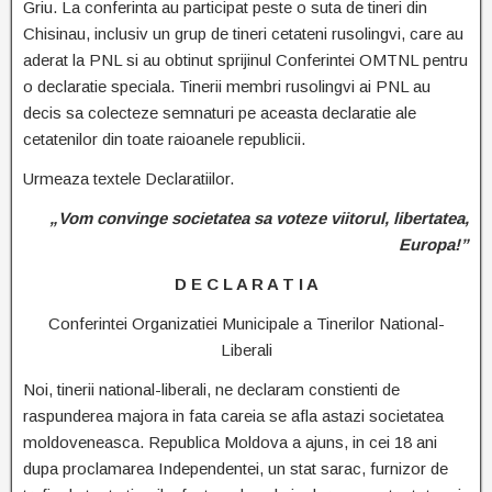
Griu. La conferinta au participat peste o suta de tineri din
Chisinau, inclusiv un grup de tineri cetateni rusolingvi, care au
aderat la PNL si au obtinut sprijinul Conferintei OMTNL pentru
o declaratie speciala. Tinerii membri rusolingvi ai PNL au
decis sa colecteze semnaturi pe aceasta declaratie ale
cetatenilor din toate raioanele republicii.
Urmeaza textele Declaratiilor.
„Vom convinge societatea sa voteze viitorul, libertatea,
Europa!”
D E C L A R A T I A
Conferintei Organizatiei Municipale a Tinerilor National-
Liberali
Noi, tinerii national-liberali, ne declaram constienti de
raspunderea majora in fata careia se afla astazi societatea
moldoveneasca. Republica Moldova a ajuns, in cei 18 ani
dupa proclamarea Independentei, un stat sarac, furnizor de