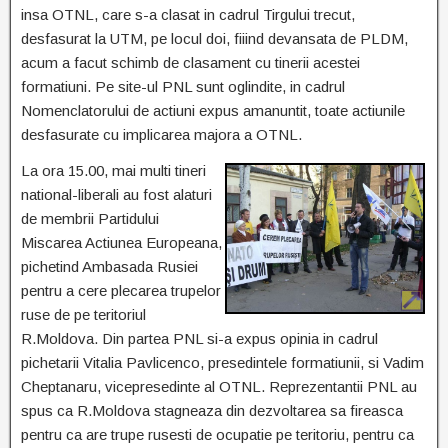
insa OTNL, care s-a clasat in cadrul Tirgului trecut,
desfasurat la UTM, pe locul doi, fiiind devansata de PLDM,
acum a facut schimb de clasament cu tinerii acestei
formatiuni. Pe site-ul PNL sunt oglindite, in cadrul
Nomenclatorului de actiuni expus amanuntit, toate actiunile
desfasurate cu implicarea majora a OTNL.
La ora 15.00, mai multi tineri
national-liberali au fost alaturi
de membrii Partidului
Miscarea Actiunea Europeana,
pichetind Ambasada Rusiei
pentru a cere plecarea trupelor
ruse de pe teritoriul
R.Moldova. Din partea PNL si-a expus opinia in cadrul
pichetarii Vitalia Pavlicenco, presedintele formatiunii, si Vadim
Cheptanaru, vicepresedinte al OTNL. Reprezentantii PNL au
spus ca R.Moldova stagneaza din dezvoltarea sa fireasca
pentru ca are trupe rusesti de ocupatie pe teritoriu, pentru ca