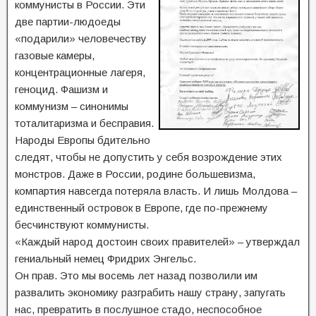
коммунисты в России. Эти
две партии-людоеды
«подарили» человечеству
газовые камеры,
концентрационные лагеря,
геноцид. Фашизм и
коммунизм – синонимы
тоталитаризма и бесправия.
Народы Европы бдительно
следят, чтобы не допустить у себя возрождение этих
монстров. Даже в России, родине большевизма,
компартия навсегда потеряла власть. И лишь Молдова –
единственный островок в Европе, где по-прежнему
бесчинствуют коммунисты.
«Каждый народ достоин своих правителей» – утверждал
гениальный немец Фридрих Энгельс.
Он прав. Это мы восемь лет назад позволили им
развалить экономику разграбить нашу страну, запугать
нас, превратить в послушное стадо, неспособное