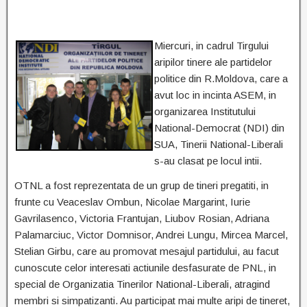
Miercuri, in cadrul Tirgului
aripilor tinere ale partidelor
politice din R.Moldova, care a
avut loc in incinta ASEM, in
organizarea Institutului
National-Democrat (NDI) din
SUA, Tinerii National-Liberali
s-au clasat pe locul intii.
OTNL a fost reprezentata de un grup de tineri pregatiti, in
frunte cu Veaceslav Ombun, Nicolae Margarint, Iurie
Gavrilasenco, Victoria Frantujan, Liubov Rosian, Adriana
Palamarciuc, Victor Domnisor, Andrei Lungu, Mircea Marcel,
Stelian Girbu, care au promovat mesajul partidului, au facut
cunoscute celor interesati actiunile desfasurate de PNL, in
special de Organizatia Tinerilor National-Liberali, atragind
membri si simpatizanti. Au participat mai multe aripi de tineret,