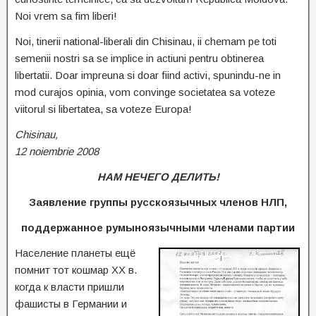
Noi vrem sa fim liberi!
Noi, tinerii national-liberali din Chisinau, ii chemam pe toti
semenii nostri sa se implice in actiuni pentru obtinerea
libertatii. Doar impreuna si doar fiind activi, spunindu-ne in
mod curajos opinia, vom convinge societatea sa voteze
viitorul si libertatea, sa voteze Europa!
Chisinau,
12 noiembrie 2008
НАМ НЕЧЕГО ДЕЛИТЬ!
Заявление группы русскоязычных членов НЛП,
поддержанное румыноязычными членами партии
Население планеты ещё
помнит тот кошмар XX в.
когда к власти пришли
фашисты в Германии и