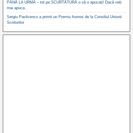
PÂNĂ LA URMĂ – tot pe SCURTĂTURĂ o să o apucați! Dacă veți
mai apuca…
Sergiu Pavlicenco a primit un Premiu frumos de la Consiliul Uniunii
Scriitorilor