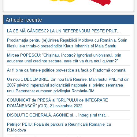
Articole recente
LA CE MĂ GÂNDESC? LA UN REFERENDUM PESTE PRUT…
Proclamația pentru (re)Unirea Republicii Moldova cu România. Sorin
Ilieșiu le-a trimis-o președinților Klaus Iohannis și Maia Sandu
Mircea POPESCU: ”Chișinău, încotro? Ignorând unionismul, prin
aducerea unei credințe sectare, oare cât va dura noul guvern?”
Ar fi bine ca forțele politice provestice să facă o Platformă comună
Un nou 1 DECEMBRIE. Din nou fără Reunire. Manifestul PNL.md din
2007 privind imperativul solidarizării naționale si privind semnarea
unui Parteneriat european privilegiat România-RM
COMUNICAT de PRESĂ al ”GRUPULUI de INTEGRARE
ROMÂNEASCĂ” (GIR), 21 noiembrie 2022
DISOLUȚIE GENERALĂ, AGONIE și… întreg șirul trist…
Petrișor PEIU: Foaia de parcurs a Reunificarii Romaniei cu
R.Moldova