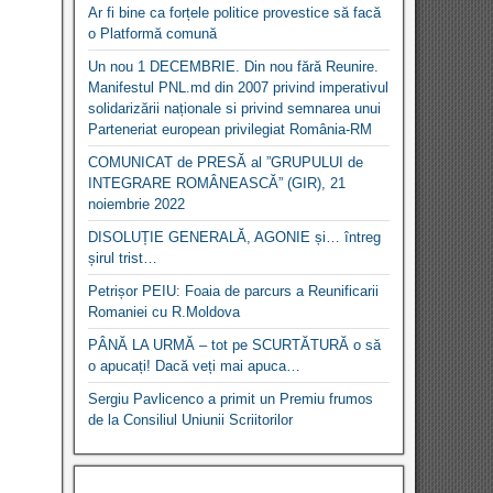
Ar fi bine ca forțele politice provestice să facă
o Platformă comună
Un nou 1 DECEMBRIE. Din nou fără Reunire.
Manifestul PNL.md din 2007 privind imperativul
solidarizării naționale si privind semnarea unui
Parteneriat european privilegiat România-RM
COMUNICAT de PRESĂ al ”GRUPULUI de
INTEGRARE ROMÂNEASCĂ” (GIR), 21
noiembrie 2022
DISOLUȚIE GENERALĂ, AGONIE și… întreg
șirul trist…
Petrișor PEIU: Foaia de parcurs a Reunificarii
Romaniei cu R.Moldova
PÂNĂ LA URMĂ – tot pe SCURTĂTURĂ o să
o apucați! Dacă veți mai apuca…
Sergiu Pavlicenco a primit un Premiu frumos
de la Consiliul Uniunii Scriitorilor