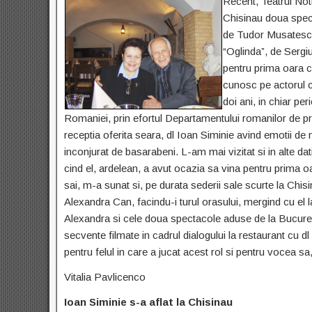
Recent, Teatrul Nott
Chisinau doua spect
de Tudor Musatescu. 
“Oglinda”, de Sergi
pentru prima oara c
cunosc pe actorul c
doi ani, in chiar pe
Romaniei, prin efortul Departamentului romanilor de
pr
receptia oferita seara, dl Ioan Siminie avind emotii de
inconjurat de basarabeni. L-am mai vizitat si in alte d
cind el, ardelean, a avut ocazia sa vina pentru prima oa
sai, m-a sunat si, pe durata sederii sale scurte la Chis
Alexandra Can, facindu-i turul orasului, mergind cu el 
Alexandra si cele doua spectacole aduse de la Bucurest
secvente filmate in cadrul dialogului la restaurant cu dl
pentru felul in care a jucat acest rol si pentru vocea s
Vitalia Pavlicenco
Ioan Siminie s-a aflat la Chisinau