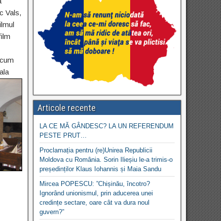
a
c Vals,
ilmul
film
 acum
ala
Articole recente
LA CE MĂ GÂNDESC? LA UN REFERENDUM
PESTE PRUT…
Proclamația pentru (re)Unirea Republicii
Moldova cu România. Sorin Ilieșiu le-a trimis-o
președinților Klaus Iohannis și Maia Sandu
Mircea POPESCU: ”Chișinău, încotro?
Ignorând unionismul, prin aducerea unei
credințe sectare, oare cât va dura noul
guvern?”