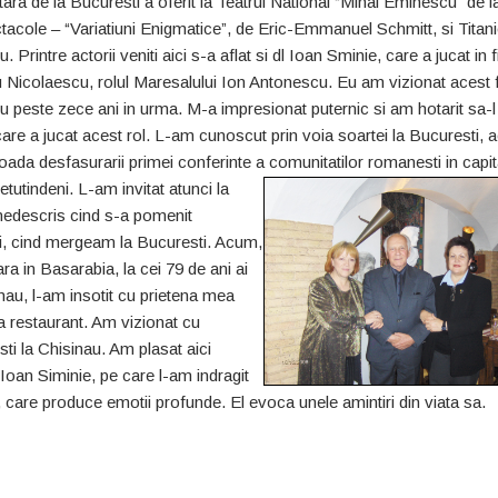
ara de la Bucuresti a oferit la Teatrul National “Mihai Eminescu” de l
acole – “Variatiuni Enigmatice”, de Eric-Emmanuel Schmitt, si Titani
Printre actorii veniti aici s-a aflat si dl Ioan Sminie, care a jucat in f
u Nicolaescu, rolul Maresalului Ion Antonescu. Eu am vizionat acest 
u peste zece ani in urma. M-a impresionat puternic si am hotarit sa-l
are a jucat acest rol. L-am cunoscut prin voia soartei la Bucuresti,
rioada desfasurarii primei conferinte a comunitatilor romanesti in capit
etutindeni. L-am invitat atunci la
 nedescris cind s-a pomenit
ati, cind mergeam la Bucuresti. Acum,
ra in Basarabia, la cei 79 de ani ai
inau, l-am insotit cu prietena mea
la restaurant. Am vizionat cu
i la Chisinau. Am plasat aici
 Ioan Siminie, pe care l-am indragit
a, care produce emotii profunde. El evoca unele amintiri din viata sa.