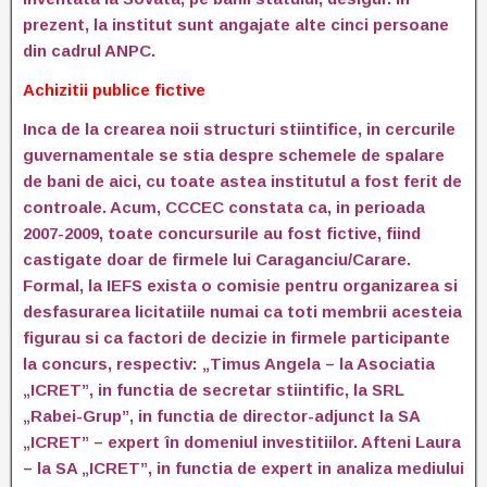
prezent, la institut sunt angajate alte cinci persoane
din cadrul ANPC.
Achizitii publice fictive
Inca de la crearea noii structuri stiintifice, in cercurile
guvernamentale se stia despre schemele de spalare
de bani de aici, cu toate astea institutul a fost ferit de
controale. Acum, CCCEC constata ca, in perioada
2007-2009, toate concursurile au fost fictive, fiind
castigate doar de firmele lui Caraganciu/Carare.
Formal, la IEFS exista o comisie pentru organizarea si
desfasurarea licitatiile numai ca toti membrii acesteia
figurau si ca factori de decizie in firmele participante
la concurs, respectiv: „Timus Angela – la Asociatia
„ICRET”, in functia de secretar stiintific, la SRL
„Rabei-Grup”, in functia de director-adjunct la SA
„ICRET” – expert în domeniul investitiilor. Afteni Laura
– la SA „ICRET”, in functia de expert in analiza mediului