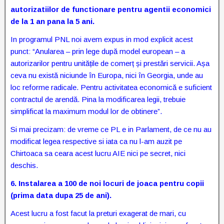
autorizatiilor de functionare pentru agentii economici
de la 1 an pana la 5 ani.
In programul PNL noi avem expus in mod explicit acest
punct: “Anularea – prin lege după model european – a
autorizarilor pentru unitățile de comerț și prestări servicii. Așa
ceva nu există niciunde în Europa, nici în Georgia, unde au
loc reforme radicale. Pentru activitatea economică e suficient
contractul de arendă. Pina la modificarea legii, trebuie
simplificat la maximum modul lor de obtinere”.
Si mai precizam: de vreme ce PL e in Parlament, de ce nu au
modificat legea respective si iata ca nu l-am auzit pe
Chirtoaca sa ceara acest lucru AIE nici pe secret, nici
deschis.
6.
Instalarea a 100 de noi locuri de joaca pentru copii
(prima data dupa 25 de ani).
Acest lucru a fost facut la preturi exagerat de mari, cu