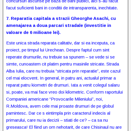
concursuri ascunse pe baza de bani publici, aici s-au facut
facut suficienti bani in conditii de intransparenta, inechitate.
7
.
Reparatia capitala a strazii Gheorghe Asachi, cu
amenajarea a doua parcari stradale (investitie in
valoare de 6 milioane lei).
Este unica strada reparata calitativ, dar si ea inceputa, ca
proiect, pe timpul lui Urechean. Despre faptul cum sint
reperate drumurile, nu trebuie sa spunem – se vede si se
simte, cunoastem cit platim pentru masinile stricate. Strada
Alba Iulia, care nu trebuia “stricata prin reparatie”, este cazul
cel mai elocvent. In general, in patru ani, actualul primar a
reparat patru kiometri de drumuri. Iata a venit colegul salaru
si, poate, va mai face vreo doi kilometric. Conform raportului
Companiei americane “Provocarile Mileniului”, noi,
R.Moldova, avem cele mai proaste drumuri de pe globul
pamintesc. Dar ce s eintimpla prin caracterul indecis al
primarului, care nu ia decizii – stiati de ce? – ca sa nu
greseasca! El fiind un om nehotarit, de care Chisinaul nu are