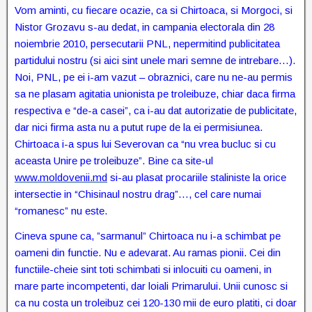
Vom aminti, cu fiecare ocazie, ca si Chirtoaca, si Morgoci, si
Nistor Grozavu s-au dedat, in campania electorala din 28
noiembrie 2010, persecutarii PNL, nepermitind publicitatea
partidului nostru (si aici sint unele mari semne de intrebare…).
Noi, PNL, pe ei i-am vazut – obraznici, care nu ne-au permis
sa ne plasam agitatia unionista pe troleibuze, chiar daca firma
respectiva e “de-a casei”, ca i-au dat autorizatie de publicitate,
dar nici firma asta nu a putut rupe de la ei permisiunea.
Chirtoaca i-a spus lui Severovan ca “nu vrea bucluc si cu
aceasta Unire pe troleibuze”. Bine ca site-ul
www.moldovenii.md
si-au plasat procariile staliniste la orice
intersectie in “Chisinaul nostru drag”…, cel care numai
“romanesc” nu este.
Cineva spune ca, ”sarmanul” Chirtoaca nu i-a schimbat pe
oameni din functie. Nu e adevarat. Au ramas pionii. Cei din
functiile-cheie sint toti schimbati si inlocuiti cu oameni, in
mare parte incompetenti, dar loiali Primarului. Unii cunosc si
ca nu costa un troleibuz cei 120-130 mii de euro platiti, ci doar