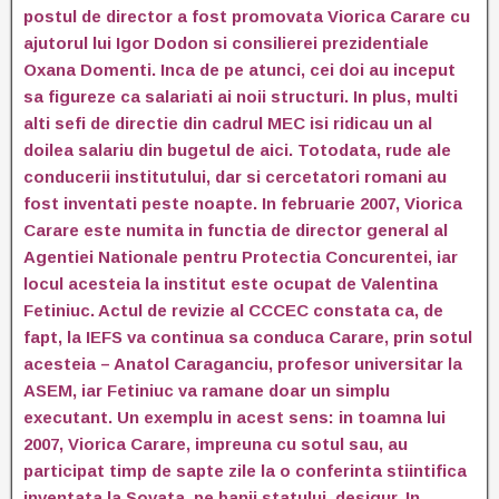
postul de director a fost promovata Viorica Carare cu
ajutorul lui Igor Dodon si consilierei prezidentiale
Oxana Domenti. Inca de pe atunci, cei doi au inceput
sa figureze ca salariati ai noii structuri. In plus, multi
alti sefi de directie din cadrul MEC isi ridicau un al
doilea salariu din bugetul de aici. Totodata, rude ale
conducerii institutului, dar si cercetatori romani au
fost inventati peste noapte. In februarie 2007, Viorica
Carare este numita in functia de director general al
Agentiei Nationale pentru Protectia Concurentei, iar
locul acesteia la institut este ocupat de Valentina
Fetiniuc. Actul de revizie al CCCEC constata ca, de
fapt, la IEFS va continua sa conduca Carare, prin sotul
acesteia – Anatol Caraganciu, profesor universitar la
ASEM, iar Fetiniuc va ramane doar un simplu
executant. Un exemplu in acest sens: in toamna lui
2007, Viorica Carare, impreuna cu sotul sau, au
participat timp de sapte zile la o conferinta stiintifica
inventata la Sovata, pe banii statului, desigur. In