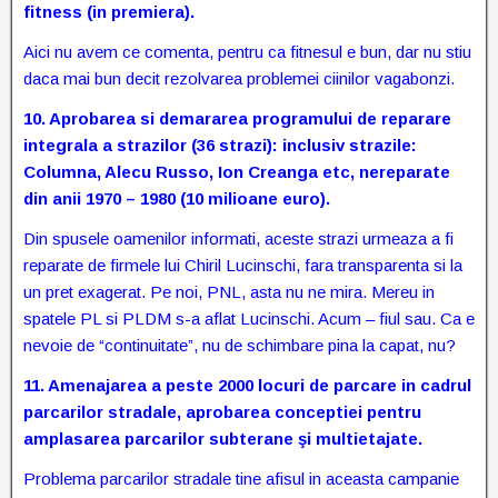
fitness (in premiera).
Aici nu avem ce comenta, pentru ca fitnesul e bun, dar nu stiu
daca mai bun decit rezolvarea problemei ciinilor vagabonzi.
10.
Aprobarea si demararea programului de reparare
integrala a strazilor (36 strazi): inclusiv strazile:
Columna, Alecu Russo, Ion Creanga etc, nereparate
din anii 1970 – 1980 (10 milioane euro).
Din spusele oamenilor informati, aceste strazi urmeaza a fi
reparate de firmele lui Chiril Lucinschi, fara transparenta si la
un pret exagerat. Pe noi, PNL, asta nu ne mira. Mereu in
spatele PL si PLDM s-a aflat Lucinschi. Acum – fiul sau. Ca e
nevoie de “continuitate”, nu de schimbare pina la capat, nu?
11.
Amenajarea a peste 2000 locuri de parcare in cadrul
parcarilor stradale, aprobarea conceptiei pentru
amplasarea parcarilor subterane şi multietajate.
Problema parcarilor stradale tine afisul in aceasta campanie