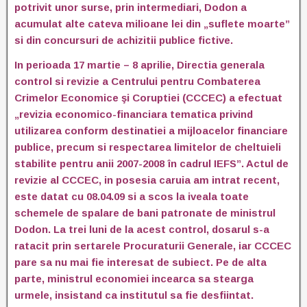
potrivit unor surse, prin intermediari, Dodon a
acumulat alte cateva milioane lei din „suflete moarte”
si din concursuri de achizitii publice fictive.
In perioada 17 martie – 8 aprilie, Directia generala
control si revizie a Centrului pentru Combaterea
Crimelor Economice şi Coruptiei (CCCEC) a efectuat
„revizia economico-financiara tematica privind
utilizarea conform destinatiei a mijloacelor financiare
publice, precum si respectarea limitelor de cheltuieli
stabilite pentru anii 2007-2008 în cadrul IEFS”. Actul de
revizie al CCCEC, in posesia caruia am intrat recent,
este datat cu 08.04.09 si a scos la iveala toate
schemele de spalare de bani patronate de ministrul
Dodon. La trei luni de la acest control, dosarul s-a
ratacit prin sertarele Procuraturii Generale, iar CCCEC
pare sa nu mai fie interesat de subiect. Pe de alta
parte, ministrul economiei incearca sa stearga
urmele, insistand ca institutul sa fie desfiintat.