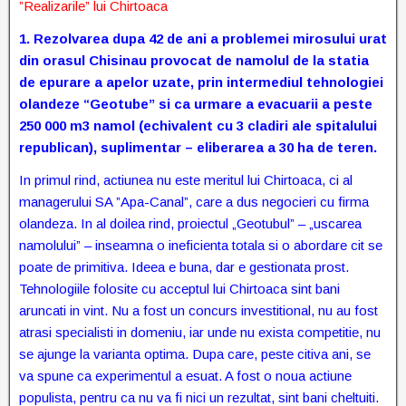
”Realizarile” lui Chirtoaca
1.
Rezolvarea dupa 42 de ani a problemei mirosului urat
din orasul Chisinau provocat de namolul de la statia
de epurare a apelor uzate, prin intermediul tehnologiei
olandeze “Geotube” si ca urmare a evacuarii a peste
250 000 m3 namol (echivalent cu 3 cladiri ale spitalului
republican), suplimentar – eliberarea a 30 ha de teren.
In primul rind, actiunea nu este meritul lui Chirtoaca, ci al
managerului SA ”Apa-Canal”, care a dus negocieri cu firma
olandeza. In al doilea rind, proiectul „Geotubul” – „uscarea
namolului” – inseamna
o ineficienta totala si o abordare cit se
poate de primitiva. Ideea e buna, dar e gestionata prost.
Tehnologiile folosite cu acceptul lui Chirtoaca sint bani
aruncati in vint. Nu a fost un concurs investitional, nu au fost
atrasi specialisti in domeniu, iar unde nu exista competitie, nu
se ajunge la varianta optima. Dupa care, peste citiva ani, se
va spune ca experimentul a esuat. A fost o noua actiune
populista, pentru ca nu va fi nici un rezultat, sint bani cheltuiti.