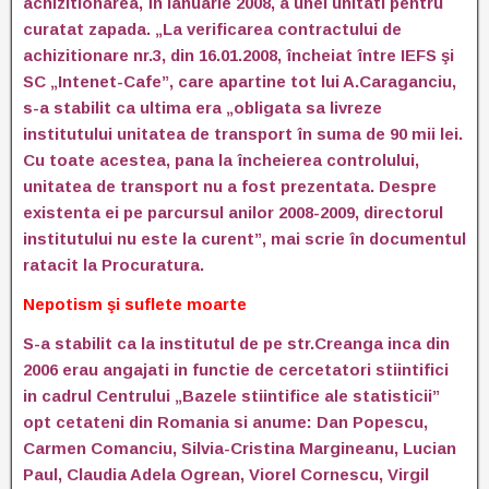
achizitionarea, în ianuarie 2008, a unei unitati pentru
curatat zapada. „La verificarea contractului de
achizitionare nr.3, din 16.01.2008, încheiat între IEFS şi
SC „Intenet-Cafe”, care apartine tot lui A.Caraganciu,
s-a stabilit ca ultima era „obligata sa livreze
institutului unitatea de transport în suma de 90 mii lei.
Cu toate acestea, pana la încheierea controlului,
unitatea de transport nu a fost prezentata. Despre
existenta ei pe parcursul anilor 2008-2009, directorul
institutului nu este la curent”, mai scrie în documentul
ratacit la Procuratura.
Nepotism şi suflete moarte
S-a stabilit ca la institutul de pe str.Creanga inca din
2006 erau angajati in functie de cercetatori stiintifici
in cadrul Centrului „Bazele stiintifice ale statisticii”
opt cetateni din Romania si anume: Dan Popescu,
Carmen Comanciu, Silvia-Cristina Margineanu, Lucian
Paul, Claudia Adela Ogrean, Viorel Cornescu, Virgil