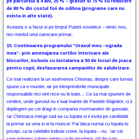
pe parcursul a 4 ani, 25 % – gratuit si 75 % cu reducere
de 80 % din costul foii de odihna (programe care nu
exista in alte state).
Aceasta s-a facut si pe timpul Puterii sovietice – nimic nou,
nici meritul unui oarecare primar.
15.
Continuarea programului “Orasul meu –ograda
mea”- prin amenajarea curtilor interioare ale
blocurilor, inclusiv cu instalarea a 50 de locuri de joaca
pentru copii, desfasurarea campaniilor de salubrizare.
Ce mai realizare la un asemenea Chisinau, despre care lumea
spune ca e murder, iar pe intreprinderile municipale
responsabile nici vint rece nu le bate… Ce sa mai spunem de
cimitire, unde gunoiul nu e luat inainte de Pastele Blajinilor, ci ii
deplingem pe cei dragi in compania mormanelor de gunoaie.
Iar Chirtoaca merge sad ea cu lopata si ii invita pe candidatii
la primar sa vina si ei la munca! Pai daca numai cu lopata te
pricepi, ca la celelalte trebuie creier, la lopata – nu. Iar cei
care primesc salariu pentru ca tin murdaria, rid de cum