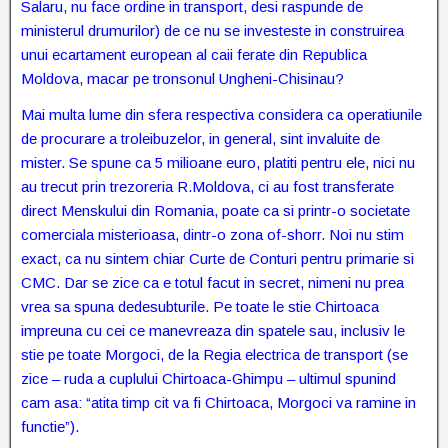
Salaru, nu face ordine in transport, desi raspunde de
ministerul drumurilor) de ce nu se investeste in construirea
unui ecartament european al caii ferate din Republica
Moldova, macar pe tronsonul Ungheni-Chisinau?
Mai multa lume din sfera respectiva considera ca operatiunile
de procurare a troleibuzelor, in general, sint invaluite de
mister. Se spune ca 5 milioane euro, platiti pentru ele, nici nu
au trecut prin trezoreria R.Moldova, ci au fost transferate
direct Menskului din Romania, poate ca si printr-o societate
comerciala misterioasa, dintr-o zona of-shorr. Noi nu stim
exact, ca nu sintem chiar Curte de Conturi pentru primarie si
CMC. Dar se zice ca e totul facut in secret, nimeni nu prea
vrea sa spuna dedesubturile. Pe toate le stie Chirtoaca
impreuna cu cei ce manevreaza din spatele sau, inclusiv le
stie pe toate Morgoci, de la Regia electrica de transport (se
zice – ruda a cuplului Chirtoaca-Ghimpu – ultimul spunind
cam asa: “atita timp cit va fi Chirtoaca, Morgoci va ramine in
functie”).