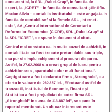
concurential, la SRL „Rabei-Grup”, in functia de
expert, la „ICRET” – in functia de consultant ştiintific.
Maxian Silvia – contabila institutului – este angajata in
functia de contabil-sef si la firmele SRL „Internet-
cafe”, SA „Centrul International de Cercetari a
Reformelor Economice (CICRE), SRL „Rabei-Grup” si
la SRL “ICRET”, se spune în documentul citat.
Centrul mai constata ca, in multe cazuri de achizitii, în
contabilitate au fost trecute preturi duble sau triple,
sau pur si simplu echipamentul procurat disparea.
Astfel, la 27.02.2008 s-a creat grupul de lucru pentru
achizitionarea „aparatului color multifunctional”.
Caştigatoare a fost declarata firma „Stronghold”, cu
oferta in valoare de 262.357 lei. „Efectuand astfel de
tranzactii, Institutul de Economie, Finante şi
Statistica a fost prejudiciat de catre firma SRL
„Stronghold” în suma de 113.887 lei”, se spune în
raportul mentionat. Un alt caz interesant este