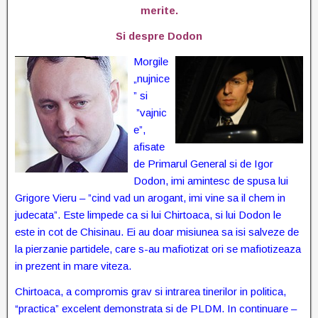
merite.
Si despre Dodon
Morgile
„nujnice
” si
”
vajnic
e”,
afisate
de Primarul General si de Igor
Dodon, imi amintesc de spusa lui
Grigore Vieru – ”cind vad un arogant, imi vine sa il chem in
judecata”. Este limpede ca si lui Chirtoaca, si lui Dodon le
este in cot de Chisinau. Ei au doar misiunea sa isi salveze de
la pierzanie partidele, care s-au mafiotizat ori se mafiotizeaza
in prezent in mare viteza.
Chirtoaca, a compromis grav si intrarea tinerilor in politica,
“practica” excelent demonstrata si de PLDM. In continuare –