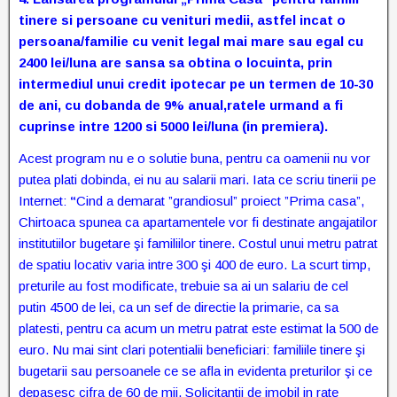
tinere si persoane cu venituri medii, astfel incat o
persoana/familie cu venit legal mai mare sau egal cu
2400 lei/luna are sansa sa obtina o locuinta, prin
intermediul unui credit ipotecar pe un termen de 10-30
de ani, cu dobanda de 9% anual,ratele urmand a fi
cuprinse intre 1200 si 5000 lei/luna (in premiera).
Acest program nu e
o solutie buna, pentru ca oamenii nu vor
putea plati dobinda, ei nu au salarii mari. Iata ce scriu tinerii pe
Internet:
“
Cind a demarat ”grandiosul” proiect ”Prima casa”,
Chirtoaca spunea ca apartamentele vor fi destinate angajatilor
institutiilor bugetare şi familiilor tinere. Costul unui metru patrat
de spatiu locativ varia intre 300 şi 400 de euro. La scurt timp,
preturile au fost modificate, trebuie sa ai un salariu de cel
putin 4500 de lei, ca un sef de directie la primarie, ca sa
platesti, pentru ca acum un metru patrat este estimat la 500 de
euro. Nu mai sint clari potentialii beneficiari: familiile tinere şi
bugetarii sau persoanele ce se afla in evidenta preturilor şi ce
depaşesc cifra de 60 de mii. Solicitantii de imobil in rate