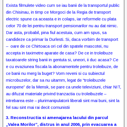
Exista filmulete video cum se iau banii de la transportul public
din Chisinau, in timp ce Morgoci de la Regia de transport
electric spune ca aceasta e in colaps, iar reformele cu plata
celor 70 de lei pentru transport pensionarilor nu au dat nimic.
Dar asta, probabil, pina fiul acestuia, cum am spus, sa
candideze ca primar la Durlesti. Si, daca vorbim de transport
– oare de ce Chirtoaca ori cel din spatele mascotei, nu
accepta in taximetre aparate de casa? De ce in troleibuze
taxatoarele string banii in gentuta si, uneori, ii duc acasa? Ce
e cu evaziunea fiscala la abonamentele pentru troleibuze, de
ce banii nu merg la buget? Vom reveni si cu subiectul
microbuzelor, dar sa nu uitamm, legat de “troleibuzele
europene” de la Mensk, se pare ca unele televiziuni, chiar NIT,
au difuzat materiale privind tranzactia cu troleibuzele –
intrebarea este – plurimanipulatorii liberali sint mai buni, sint la
fel sau sint mai rai decit comunistii
3.
Reconstructia si amenajarea lacului din parcul
„Valea Morilor”, distrus in anul 2006, prin evacuarea a