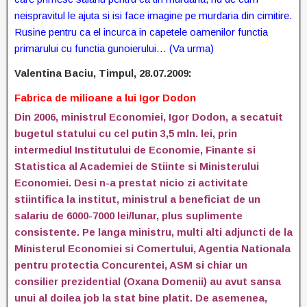
neispravitul le ajuta si isi face imagine pe murdaria din cimitire.
Rusine pentru ca el incurca in capetele oamenilor functia
primarului cu functia gunoierului…
(Va urma)
Valentina Baciu, Timpul, 28.07.2009:
Fabrica de milioane a lui Igor Dodon
Din 2006, ministrul Economiei, Igor Dodon, a secatuit
bugetul statului cu cel putin 3,5 mln. lei, prin
intermediul Institutului de Economie, Finante si
Statistica al Academiei de Stiinte si Ministerului
Economiei. Desi n-a prestat nicio zi activitate
stiintifica la institut, ministrul a beneficiat de un
salariu de 6000-7000 lei/lunar, plus suplimente
consistente. Pe langa ministru, multi alti adjuncti de la
Ministerul Economiei si Comertului, Agentia Nationala
pentru protectia Concurentei, ASM si chiar un
consilier prezidential (Oxana Domenii) au avut sansa
unui al doilea job la stat bine platit. De asemenea,