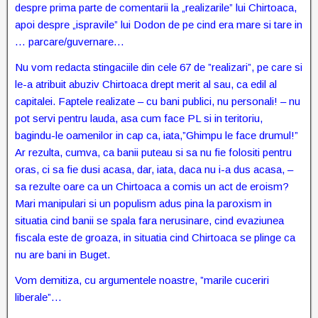
despre prima parte de comentarii la „realizarile” lui Chirtoaca,
apoi despre „ispravile” lui Dodon de pe cind era mare si tare in
… parcare/guvernare…
Nu vom redacta stingaciile din cele 67 de ”realizari”, pe care si
le-a atribuit abuziv Chirtoaca drept merit al sau, ca edil al
capitalei. Faptele realizate – cu bani publici, nu personali! – nu
pot servi pentru lauda, asa cum face PL si in teritoriu,
bagindu-le oamenilor in cap ca, iata,”Ghimpu le face drumul!”
Ar rezulta, cumva, ca banii puteau si sa nu fie folositi pentru
oras, ci sa fie dusi acasa, dar, iata, daca nu i-a dus acasa, –
sa rezulte oare ca un Chirtoaca a comis un act de eroism?
Mari manipulari si un populism adus pina la paroxism in
situatia cind banii se spala fara nerusinare, cind evaziunea
fiscala este de groaza, in situatia cind Chirtoaca se plinge ca
nu are bani in Buget.
Vom demitiza, cu argumentele noastre, ”marile cuceriri
liberale”…