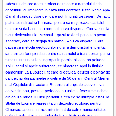
Adevarul despre acest proiect de uscare a namolului prin
geotuburi, cu implicare in baza unui contract, il stie Regia Apa-
Canal, il cunosc doar cei, care pot fi numiti „ai casei”. De fapt,
plateste, indirect si Primaria, pentru ca majoreaza capitalul
statutar si da bani. Insa mirosul nu va disparea. Cineva stie la
sigur dedesubturile. Metanul – gazul toxic si periculos pentru
sanatate, care se degaja din namol, – nu va dispare. E din
cauza ca metoda geotuburilor nu si-a demonstrat eficienta,
iar banii au fost pierduti pentru ca namolul e transportat, pur si
simplu, intr-un alt loc, ingropat in pamint si lasat sa polueze
solul, aerul si apele subterane, ce nimeresc apoi in fintinile
oamenilor. La Bubuieci, fiecare al optulea locuitor e bolnav de
cancer, iar durata medie a vietii e de 50 de ani. Centrul Mamei
si al Copilului din sectorul Botanica al capitalei active si va
active din nou, peste o perioada, cu usile si ferestrele inchise,
din cauza mirosului insuportabil. Ceea ce se intimpla astazi la
Statia de Epurare reprezinta un dezastru ecologic pentru
Chisinau, ascuns in mod intentionat de catre municipalitate,
nefiind realizat nici un studiu de fezabilitate si de impact