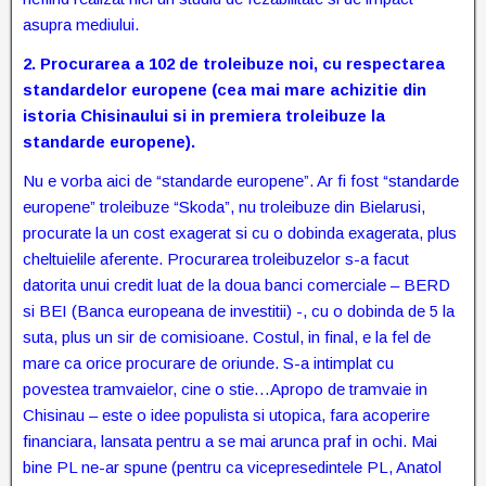
asupra mediului.
2.
Procurarea a 102 de troleibuze noi, cu respectarea
standardelor europene
(
cea mai mare achizitie din
istoria Chisinaului si in premiera troleibuze la
standarde europene).
Nu e vorba aici de “standarde europene”. Ar fi fost “standarde
europene” troleibuze “Skoda”, nu troleibuze din Bielarusi,
procurate la un cost exagerat si cu o dobinda exagerata, plus
cheltuielile aferente. Procurarea troleibuzelor s-a facut
datorita unui credit luat de la doua banci comerciale – BERD
si BEI (Banca europeana de investitii) -, cu o dobinda de 5 la
suta, plus un sir de comisioane. Costul, in final, e la fel de
mare ca orice procurare de oriunde. S-a intimplat cu
povestea tramvaielor, cine o stie…Apropo de tramvaie in
Chisinau – este o idee populista si utopica, fara acoperire
financiara, lansata pentru a se mai arunca praf in ochi. Mai
bine PL ne-ar spune (pentru ca vicepresedintele PL, Anatol