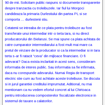
90 de mii. Solicitam public raspuns si documente transparente
despre tranzactia cu troleibuzele. Iar fiul lui Morgoci
candideaza la primaria Durlestiului din partea PL si se
comporta … durlestenii stiu.
Cetatenii se intreaba de ce plata pentru troleibuze au fost
transferate unui intermediar intr-o terta tara, si nu direct
producatorului din Bielarusi. Se mai spune ca plata achitata de
catre cumparator intermediarului a fost mult mai mare ca
pretul de vinzare de la producator si ca la intermediar si in tara
terta s-ar fi ratacit “ceva” din mijloace financiare. O fi
adevarat? Daca exista inclaritati in acest sens, consideram
informatia de interes public. Sau informatia sa fie infirmata,
daca nu corespunde adevarului. Numai Regia de transport
electric stie cum au fost achitate aceste troleibuse. Se discuta
si in jurul garantiei creditului imprumutat. Aditional, nu mai
mentionam ca nu vedem efortul concret al lui Chirtoaca
pentru introducerea composterelor fiscalizate electronice in
sistemul de taxare a calatorilor.