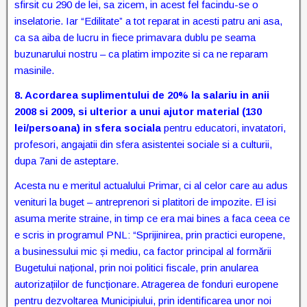
sfirsit cu 290 de lei, sa zicem, in acest fel facindu-se o
inselatorie. Iar “Edilitate” a tot reparat in acesti patru ani asa,
ca sa aiba de lucru in fiece primavara dublu pe seama
buzunarului nostru – ca platim impozite si ca ne reparam
masinile.
8.
Acordarea suplimentului de 20% la salariu in anii
2008 si 2009, si ulterior a unui ajutor material (130
lei/persoana) in sfera sociala
pentru educatori, invatatori,
profesori, angajatii din sfera asistentei sociale si a culturii,
dupa 7ani de asteptare.
Acesta nu e meritul actualului Primar, ci al celor care au adus
venituri la buget – antreprenori si platitori de impozite. El isi
asuma merite straine, in timp ce era mai bines a faca ceea ce
e scris in programul PNL: “Sprijinirea, prin practici europene,
a businessului mic și mediu, ca factor principal al formării
Bugetului național, prin noi politici fiscale, prin anularea
autorizațiilor de funcționare. Atragerea de fonduri europene
pentru dezvoltarea Municipiului, prin identificarea unor noi