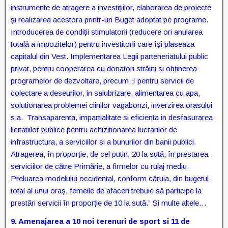
instrumente de atragere a investițiilor, elaborarea de proiecte
și realizarea acestora printr-un Buget adoptat pe programe.
Introducerea de condiții stimulatorii (reducere ori anularea
totală a impozitelor) pentru investitorii care își plaseaza
capitalul din Vest. Implementarea Legii parteneriatului public
privat, pentru cooperarea cu donatori străini și obținerea
programelor de dezvoltare, precum ;I pentru servicii de
colectare a deseurilor, in salubrizare, alimentarea cu apa,
solutionarea problemei ciinilor vagabonzi, inverzirea orasului
s.a. Transaparenta, impartialitate si eficienta in desfasurarea
licitatiilor publice pentru achizitionarea lucrarilor de
infrastructura, a serviciilor si a bunurilor din banii publici.
Atragerea, în proporție, de cel putin, 20 la sută, în prestarea
serviciilor de către Primărie, a firmelor cu rulaj mediu.
Preluarea modelului occidental, conform căruia, din bugetul
total al unui oraș, femeile de afaceri trebuie să participe la
prestări servicii în proporție de 10 la sută.” Si multe altele…
9.
Amenajarea a 10 noi terenuri de sport si 11 de