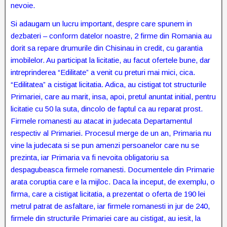
nevoie.
Si adaugam un lucru important, despre care spunem in
dezbateri – conform datelor noastre, 2 firme din Romania au
dorit sa repare drumurile din Chisinau in credit, cu garantia
imobilelor. Au participat la licitatie, au facut ofertele bune, dar
intreprinderea “Edilitate” a venit cu preturi mai mici, cica.
“Edilitatea” a cistigat licitatia. Adica, au cistigat tot structurile
Primariei, care au marit, insa, apoi, pretul anuntat initial, pentru
licitatie cu 50 la suta, dincolo de faptul ca au reparat prost.
Firmele romanesti au atacat in judecata Departamentul
respectiv al Primariei. Procesul merge de un an, Primaria nu
vine la judecata si se pun amenzi persoanelor care nu se
prezinta, iar Primaria va fi nevoita obligatoriu sa
despagubeasca firmele romanesti. Documentele din Primarie
arata coruptia care e la mijloc. Daca la inceput, de exemplu, o
firma, care a cistigat licitatia, a prezentat o oferta de 190 lei
metrul patrat de asfaltare, iar firmele romanesti in jur de 240,
firmele din structurile Primariei care au cistigat, au iesit, la