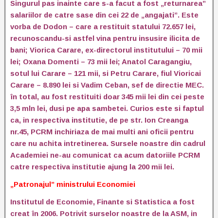
Singurul pas inainte care s-a facut a fost „returnarea”
salariilor de catre sase din cei 22 de „angajati”. Este
vorba de Dodon – care a restituit statului 72.657 lei,
recunoscandu-si astfel vina pentru insusire ilicita de
bani; Viorica Carare, ex-directorul institutului – 70 mii
lei; Oxana Domenti – 73 mii lei; Anatol Caragangiu,
sotul lui Carare – 121 mii, si Petru Carare, fiul Vioricai
Carare – 8.890 lei si Vadim Ceban, sef de directie MEC.
în total, au fost restituiti doar 345 mii lei din cei peste
3,5 mln lei, dusi pe apa sambetei. Curios este si faptul
ca, in respectiva institutie, de pe str. Ion Creanga
nr.45, PCRM inchiriaza de mai multi ani oficii pentru
care nu achita intretinerea. Sursele noastre din cadrul
Academiei ne-au comunicat ca acum datoriile PCRM
catre respectiva institutie ajung la 200 mii lei.
„Patronajul” ministrului Economiei
Institutul de Economie, Finante si Statistica a fost
creat în 2006. Potrivit surselor noastre de la ASM, in