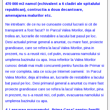
470 000 m3 namol (echivalent a 6 cladiri ale spitalului
republican), contructia a doua decantoare,
amenajarea malurilor etc.
Ne intrebam: de ce nu se cunoaste costul lucrarii si cit de
transparent a fost facut? In Parcul Valea Morilor, deja al
treilea an, lucrarile de restabilire a lacului bat pasul pe loc.
Desi actualul primar general a anuntat, cu mare fast, proiecte
grandioase, care se refera la lacul Valea Morilor, pina in
prezent, nu s-a reusit nici, cel putin, evacuarea namolului si
umplerea bazinului cu apa. Insa referitor la Valea Morilor
cunosc detalii mai multi concurenti pentru functia de Primar si
ne vor completa. iata ce sciu pe Internet oamenii: In Parcul
Valea Morilor, deja al treilea an, lucrarile de restabilire a lacului
bat pasul pe loc. Desi primarul general a anuntat cu mare fast
proiecte grandioase care se refera la lacul Valea Morilor, pina
in prezent, nu s-a reusit nici, cel putin, evacuarea namolului si
umplerea bazinului cu apa.
4.
Lansarea programului „Prima Casa” pentru familii