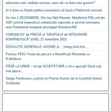
aducerea unei credințe sectare, oare cât va dura noul guvern?”
Ar fi bine ca forțele politice provestice să facă o Platformă comună
Un nou 1 DECEMBRIE. Din nou fără Reunire. Manifestul PNL.md din
2007 privind imperativul solidarizării naționale si privind semnarea
unui Parteneriat european privilegiat România-RM
COMUNICAT de PRESĂ al ”GRUPULUI de INTEGRARE
ROMÂNEASCĂ” (GIR), 21 noiembrie 2022
DISOLUȚIE GENERALĂ, AGONIE și… întreg șirul trist…
Petrișor PEIU: Foaia de parcurs a Reunificarii Romaniei cu
R.Moldova
PÂNĂ LA URMĂ – tot pe SCURTĂTURĂ o să o apucați! Dacă veți
mai apuca…
Sergiu Pavlicenco a primit un Premiu frumos de la Consiliul Uniunii
Scriitorilor