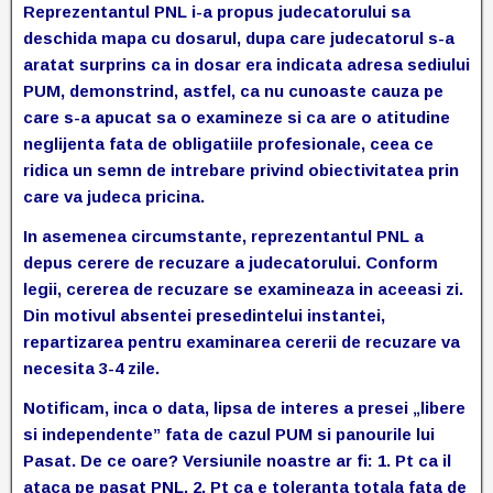
Reprezentantul PNL i-a propus judecatorului sa
deschida mapa cu dosarul, dupa care judecatorul s-a
aratat surprins ca in dosar era indicata adresa sediului
PUM, demonstrind, astfel, ca nu cunoaste cauza pe
care s-a apucat sa o examineze si ca are o atitudine
neglijenta fata de obligatiile profesionale, ceea ce
ridica un semn de intrebare privind obiectivitatea prin
care va judeca pricina.
In asemenea circumstante, reprezentantul PNL a
depus cerere de recuzare a judecatorului. Conform
legii, cererea de recuzare se examineaza in aceeasi zi.
Din motivul absentei presedintelui instantei,
repartizarea pentru examinarea cererii de recuzare va
necesita 3-4 zile.
Notificam, inca o data, lipsa de interes a presei „libere
si independente” fata de cazul PUM si panourile lui
Pasat. De ce oare? Versiunile noastre ar fi: 1. Pt ca il
ataca pe pasat PNL. 2. Pt ca e toleranta totala fata de