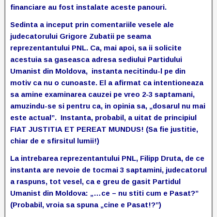
financiare au fost instalate aceste panouri.
Sedinta a inceput prin comentariile vesele ale
judecatorului Grigore Zubatii pe seama
reprezentantului PNL. Ca, mai apoi, sa ii solicite
acestuia sa gaseasca adresa sediului Partidului
Umanist din Moldova, instanta necitindu-l pe din
motiv ca nu o cunoaste. El a afirmat ca intentioneaza
sa amine examinarea cauzei pe vreo 2-3 saptamani,
amuzindu-se si pentru ca, in opinia sa, „dosarul nu mai
este actual”. Instanta, probabil, a uitat de principiul
FIAT JUSTITIA ET PEREAT MUNDUS! (Sa fie justitie,
chiar de e sfirsitul lumii!)
La intrebarea reprezentantului PNL, Filipp Druta, de ce
instanta are nevoie de tocmai 3 saptamini, judecatorul
a raspuns, tot vesel, ca e greu de gasit Partidul
Umanist din Moldova: „…ce – nu stiti cum e Pasat?”
(Probabil, vroia sa spuna „cine e Pasat!?”)