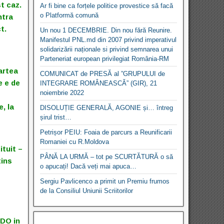
t caz.
Ar fi bine ca forțele politice provestice să facă
o Platformă comună
ntra
t.
Un nou 1 DECEMBRIE. Din nou fără Reunire.
Manifestul PNL.md din 2007 privind imperativul
solidarizării naționale si privind semnarea unui
Parteneriat european privilegiat România-RM
artea
COMUNICAT de PRESĂ al ”GRUPULUI de
e e de
INTEGRARE ROMÂNEASCĂ” (GIR), 21
noiembrie 2022
, la
DISOLUȚIE GENERALĂ, AGONIE și… întreg
șirul trist…
Petrișor PEIU: Foaia de parcurs a Reunificarii
Romaniei cu R.Moldova
ituit –
PÂNĂ LA URMĂ – tot pe SCURTĂTURĂ o să
tins
o apucați! Dacă veți mai apuca…
Sergiu Pavlicenco a primit un Premiu frumos
de la Consiliul Uniunii Scriitorilor
EDO in