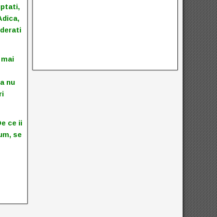
ptati,
Adica,
iderati
i mai
ca nu
ri
e ce ii
dum, se