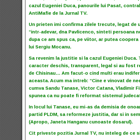
cazul Eugeniei Duca, panourile lui Pasat, contra
AntiMafie de la Jurnal TV.
Un prieten imi confirma zilele trecute, legat de
“intr-adevar, dna Pavlicenco, sinteti persoana n
dupa ce am spus ca, pe viitor, ar putea coopera c
lui Sergiu Mocanu.
Sa revenim la justitie si la cazul Eugeniei Duca
caracter deschis, transparent, legal si au fost
de Chisinau… Am facut-o cind multi erau indifer
aceasta. Acum ma intreb: “Cine e vinovat de ne
cumva Sandu Tanase, Victor Catana, Vladimir Fi
spunea ca nu poate fi reformat sistemul judeca
In locul lui Tanase, eu mi-as da demisia de onoar
partid PLDM, sa reformeze justitia, dar si in s
(Apropo, Janeta Hanganu cunoaste dosarul).
Cit priveste pozitia Jurnal TV, nu inteleg de ce