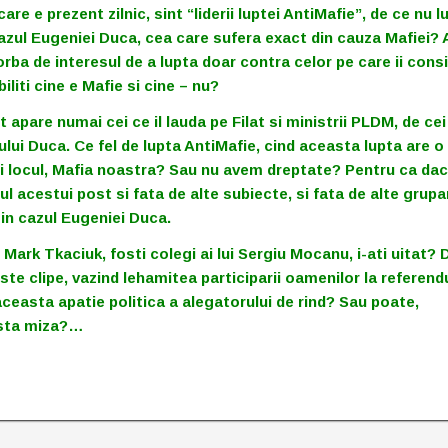
re e prezent zilnic, sint “liderii luptei AntiMafie”, de ce nu lu
cazul Eugeniei Duca, cea care sufera exact din cauza Mafiei? 
rba de interesul de a lupta doar contra celor pe care ii cons
iliti cine e Mafie si cine – nu?
t apare numai cei ce il lauda pe Filat si ministrii PLDM, de ce
ului Duca. Ce fel de lupta AntiMafie, cind aceasta lupta are o
noi locul, Mafia noastra? Sau nu avem dreptate? Pentru ca da
 acestui post si fata de alte subiecte, si fata de alte grupa
in cazul Eugeniei Duca.
ark Tkaciuk, fosti colegi ai lui Sergiu Mocanu, i-ati uitat? D
ste clipe, vazind lehamitea participarii oamenilor la referen
 aceasta apatie politica a alegatorului de rind? Sau poate,
easta miza?…