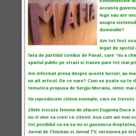
Evenimentele di
aceasta guvern
lege sau are neo
asupra sistemul
domeniile?
Am tot fost ocu
legat de spotul 
fata de partidul condus de Pasat, care “nu a che
spatiul public pe strazi si trasee pare tot mai pr
Am informat presa despre aceste lucruri, au man
un alt articol. De ce oare? Cum se poate sa te de
tematica propusa de Sergiu Mocanu, nimic mai
Va reproducem citeva exemple, care ne trezesc 
Zilele trecute femeia de afaceri Eugenia Duca a d
nu-ti vine sa crezi ce citesti. Asa cum am mai sc
tot posibilul ca ea sa nu-si gaseasca dreptatea,
Jurnal de Chisinau si Jurnal TV, versiunea pe Int