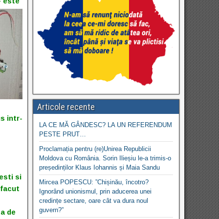
– este
Articole recente
s intr-
LA CE MĂ GÂNDESC? LA UN REFERENDUM
PESTE PRUT…
Proclamația pentru (re)Unirea Republicii
Moldova cu România. Sorin Ilieșiu le-a trimis-o
președinților Klaus Iohannis și Maia Sandu
esti si
Mircea POPESCU: ”Chișinău, încotro?
 facut
Ignorând unionismul, prin aducerea unei
credințe sectare, oare cât va dura noul
guvern?”
ta de