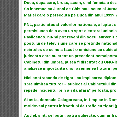
Duca, dupa care, brusc, acum, cind femeia a dezva
Sa insemne ca Jurnal de Chisinau, acum si Jurnal 
Mafiei care o persecuta pe Duca din anul 1999? 
PNL, partid atasat valorilor nationale, a luptat s
permisiunea de a avea un spot electoral unionist,
Pavlicenco, nu-mi pot reveni din socul survenit 
postului de televiziune care se pretinde national
neinteles de ce nu a facut o emisiune cu subiectu
judecata care au creat un precedent nemaipomeni
Cabinetul din umbra, putea fi discutat cu ONG-isti
analizeze importanta unor asemenea hotariri pe
Nici contrabanda de tigari, cu implicarea diploma
spre uimirea tuturor – subiect al Cabinetului di
repede incidentul prin a-i da afara” pe fostii, pro
Si asta, domnule Calugareanu, in timp ce in Rom
moldoveni pentru infractiuni de trafic cu tigari (
Astfel, sint, cel putin, patru subiecte, cum ar fi