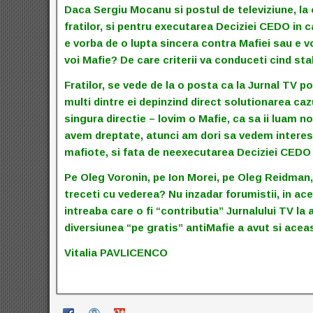
Daca Sergiu Mocanu si postul de televiziune, la ca
fratilor, si pentru executarea Deciziei CEDO in 
e vorba de o lupta sincera contra Mafiei sau e vo
voi Mafie? De care criterii va conduceti cind stab
Fratilor, se vede de la o posta ca la Jurnal TV po
multi dintre ei depinzind direct solutionarea caz
singura directie – lovim o Mafie, ca sa ii luam 
avem dreptate, atunci am dori sa vedem interesul
mafiote, si fata de neexecutarea Deciziei CEDO 
Pe Oleg Voronin, pe Ion Morei, pe Oleg Reidman, M
treceti cu vederea? Nu inzadar forumistii, in ace
intreaba care o fi “contributia” Jurnalului TV la
diversiunea “pe gratis” antiMafie a avut si ac
Vitalia PAVLICENCO