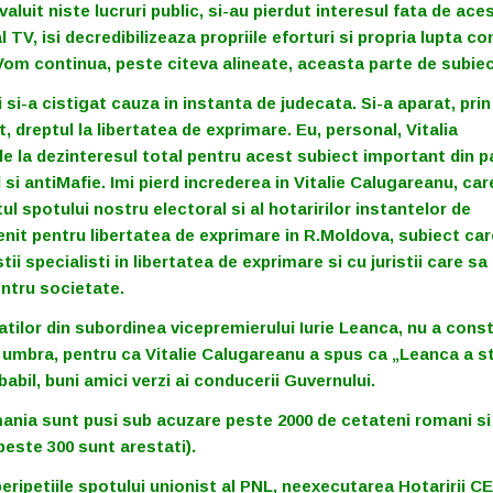
luit niste lucruri public, si-au pierdut interesul fata de aces
TV, isi decredibilizeaza propriile eforturi si propria lupta co
Vom continua, peste citeva alineate, aceasta parte de subiec
i si-a cistigat cauza in instanta de judecata. Si-a aparat, prin
 dreptul la libertatea de exprimare. Eu, personal, Vitalia
de la dezinteresul total pentru acest subiect important din p
 si antiMafie. Imi pierd increderea in Vitalie Calugareanu, car
l spotului nostru electoral si al hotaririlor instantelor de
t pentru libertatea de exprimare in R.Moldova, subiect care
i specialisti in libertatea de exprimare si cu juristii care sa
ntru societate.
tilor din subordinea vicepremierului Iurie Leanca, nu a const
n umbra, pentru ca Vitalie Calugareanu a spus ca „Leanca a s
babil, buni amici verzi ai conducerii Guvernului.
ania sunt pusi sub acuzare peste 2000 de cetateni romani si
peste 300 sunt arestati).
 peripetiile spotului unionist al PNL, neexecutarea Hotaririi C