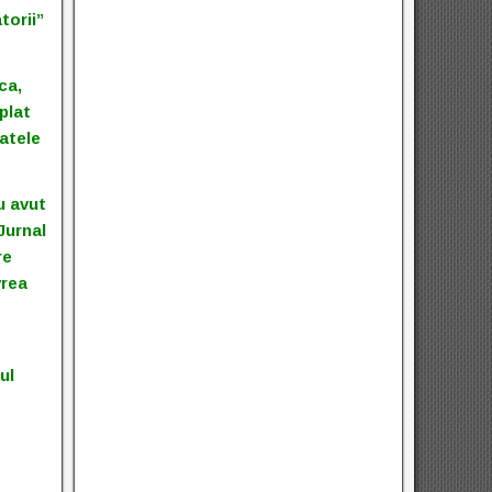
torii”
ca,
plat
patele
u avut
Jurnal
re
vrea
ul