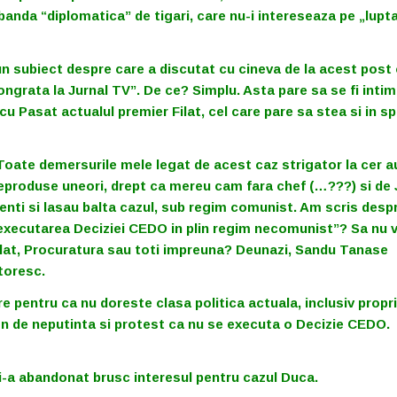
banda “diplomatica” de tigari, care nu-i intereseaza pe „lupta
 un subiect despre care a discutat cu cineva de la acest post 
ongrata la Jurnal TV”. De ce? Simplu. Asta pare sa se fi intim
u Pasat actualul premier Filat, cel care pare sa stea si in s
. Toate demersurile mele legat de acest caz strigator la cer a
 reproduse uneori, drept ca mereu cam fara chef (…???) si de 
enti si lasau balta cazul, sub regim comunist. Am scris desp
executarea Deciziei CEDO in plin regim necomunist”? Sa nu 
lat, Procuratura sau toti impreuna? Deunazi, Sandu Tanase
toresc.
e pentru ca nu doreste clasa politica actuala, inclusiv propri
emn de neputinta si protest ca nu se executa o Decizie CEDO.
 si-a abandonat brusc interesul pentru cazul Duca.