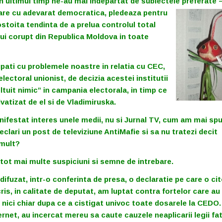
n ultimul timp ne-au mai indepartat de subiectele preferate 
are
cu adevarat democratica, pledeaza pentru
stoita tendinta de a prelua controlul total
ui corupt din Republica Moldova in toate
pati cu problemele noastre in relatia cu CEC,
electoral unionist, de decizia acestei institutii
ltuit nimic” in campania electorala, in timp ce
ivatizat de el si de Vladimiruska.
ifestat interes unele medii, nu si Jurnal TV, cum am mai spu
clari un post de televiziune AntiMafie si sa nu tratezi decit
 mult?
tot mai multe suspiciuni si semne de intrebare.
ifuzat, intr-o conferinta de presa, o declaratie pe care o cit
ris, in calitate de deputat, am luptat contra fortelor care au
 nici chiar dupa ce a cistigat univoc toate dosarele la CEDO.
ernet, au incercat mereu sa caute cauzele neaplicarii legii fa