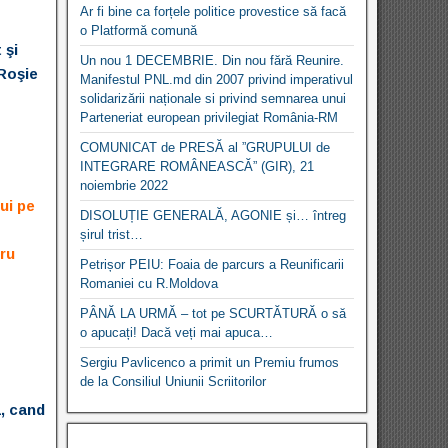
Ar fi bine ca forțele politice provestice să facă
o Platformă comună
 şi
Un nou 1 DECEMBRIE. Din nou fără Reunire.
 Roşie
Manifestul PNL.md din 2007 privind imperativul
solidarizării naționale si privind semnarea unui
Parteneriat european privilegiat România-RM
COMUNICAT de PRESĂ al ”GRUPULUI de
INTEGRARE ROMÂNEASCĂ” (GIR), 21
noiembrie 2022
ui pe
DISOLUȚIE GENERALĂ, AGONIE și… întreg
șirul trist…
tru
Petrișor PEIU: Foaia de parcurs a Reunificarii
Romaniei cu R.Moldova
PÂNĂ LA URMĂ – tot pe SCURTĂTURĂ o să
o apucați! Dacă veți mai apuca…
Sergiu Pavlicenco a primit un Premiu frumos
de la Consiliul Uniunii Scriitorilor
1, cand