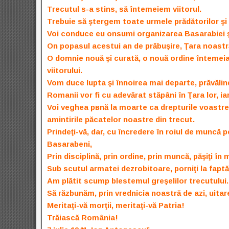
Trecutul s-a stins, să întemeiem viitorul.
Trebuie să ştergem toate urmele prădătorilor şi 
Voi conduce eu оnsumi organizarea Basarabiei şi
Оn popasul acestui an de prăbuşire, Ţara noastr
O domnie nouă şi curată, o nouă ordine întemeiat
viitorului.
Vom duce lupta şi înnoirea mai departe, prăvălin
Romanii vor fi cu adevărat stăpâni în Ţara lor, ia
Voi veghea pвnă la moarte ca drepturile voastre 
amintirile păcatelor noastre din trecut.
Prindeţi-vă, dar, cu încredere în roiul de muncă p
Basarabeni,
Prin disciplină, prin ordine, prin muncă, păşiţi în 
Sub scutul armatei dezrobitoare, porniţi la fapt
Am plătit scump blestemul greşelilor trecutului.
Să răzbunăm, prin vrednicia noastră de azi, uitare
Meritaţi-vă morţii, meritaţi-vă Patria!
Trăiască România!