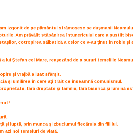
i, am izgonit de pe pământul strămoşesc pe duşmanii Neamulu
turile. Am prăvălit stăpânirea întunericului care a pustiit bise
taşilor, cotropirea sălbatică a celor ce v-au ţinut în robie şi 
.
a lui Ştefan cel Mare, reaşezând de a pururi temeliile Neamu
ire şi vrajbă a luat sfârşit.
răcia şi umilirea în care aţi trăit ce înseamnă comunismul.
 proprietate, fără dreptate şi familie, fără biserică şi lumină e
erat!
ură.
 şi luptă, prin munca şi zbuciumul fiecăruia din fiii lui.
ăm azi noi temeiuri de viaţă.