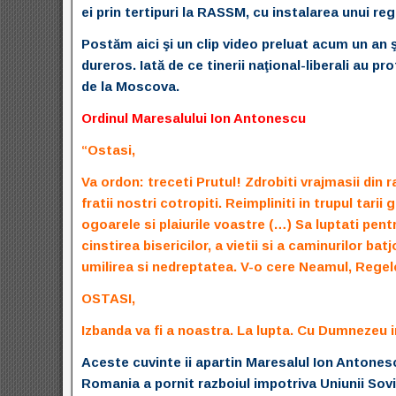
ei prin tertipuri la RASSM, cu instalarea unui r
Postăm aici şi un clip video preluat acum un an 
dureros. Iată de ce tinerii naţional-liberali au p
de la Moscova.
Ordinul Maresalului Ion Antonescu
“Ostasi,
Va ordon: treceti Prutul! Zdrobiti vrajmasii din 
fratii nostri cotropiti. Reimpliniti in trupul tari
ogoarele si plaiurile voastre (…) Sa luptati pent
cinstirea bisericilor, a vietii si a caminurilor b
umilirea si nedreptatea. V-o cere Neamul, Regel
OSTASI,
Izbanda va fi a noastra. La lupta. Cu Dumnezeu i
Aceste cuvinte ii apartin Maresalul Ion Antones
Romania a pornit razboiul impotriva Uniunii Sovi