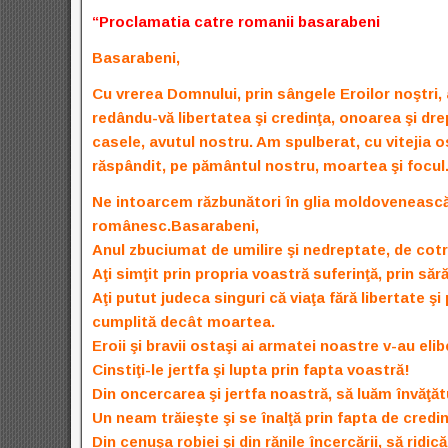
“Proclamatia catre romanii basarabeni
Basarabeni,
Cu vrerea Domnului, prin sângele Eroilor noştr
redându-vă libertatea şi credinţa, onoarea şi drep
casele, avutul nostru. Am spulberat, cu vitejia os
răspândit, pe pământul nostru, moartea şi focul
Ne intoarcem răzbunători în glia moldovenească 
românesc.
Basarabeni,
Anul zbuciumat de umilire şi nedreptate, de cotrop
Aţi simţit prin propria voastră suferinţă, prin să
Aţi putut judeca singuri că viaţa fără libertate şi
cumplită decât moartea.
Eroii şi bravii ostaşi ai armatei noastre v-au elib
Cinstiţi-le jertfa şi lupta prin fapta voastră!
Din оncercarea şi jertfa noastră, să luăm învăţăt
Un neam trăieşte şi se înalţă prin fapta de credinţă
Din cenuşa robiei şi din rănile încercării, să ridic