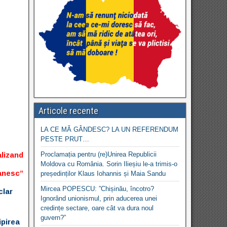
Articole recente
LA CE MĂ GÂNDESC? LA UN REFERENDUM
PESTE PRUT…
alizand
Proclamația pentru (re)Unirea Republicii
Moldova cu România. Sorin Ilieșiu le-a trimis-o
nesc”
președinților Klaus Iohannis și Maia Sandu
Mircea POPESCU: ”Chișinău, încotro?
clar
Ignorând unionismul, prin aducerea unei
credințe sectare, oare cât va dura noul
guvern?”
ipirea