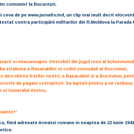
egim comunist la Bucureşti.
şi ceva de pe www.jurnaltv.md, un clip mai mult decit elocvent
rotestat contra participării militarilor din R.Moldova la Parada
rasarit si miazanoapte. Desrobiti din jugul rosu al bolsevismul
i glia strabuna a Basarabilor si codrii voevodali ai Bucovinei,
ru dezrobirea fratilor nostri, a Basarabiei si a Bucovinei, pen
atjocorite de pagani cotropitori. Sa luptati pentru a ne razbuna
e si Generalul Vostru.
nainte!”
cu, fiind adresate Armatei romane in noaptea de 22 iunie 194
etice.