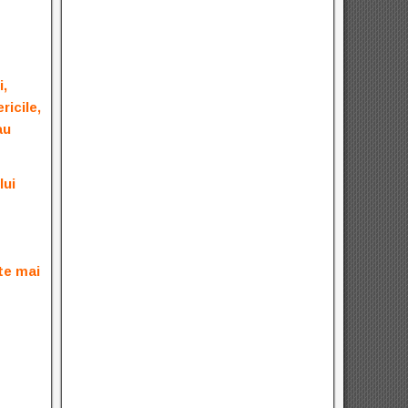
i,
ricile,
au
lui
ste mai