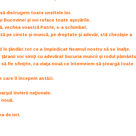
să distrugem toate uneltele lor.
 Bucovinei şi voi reface toate aşezările.
ă, vechea voastră Patrie, s-a schimbat.
ă pe cinste şi muncă, pe dreptate şi adevăr, stă chezăşie a
d în ţăndări tot ce a împiedicat Neamul nostru să se înalţe.
r ţăranii vor simţi cu adevărat bucuria muncii şi rodul pământul
să fie sfinţite, ca viaţa nouă ce întemeiem să şteargă toate
e care îl începem astăzi.
marşul învierii naţionale.
ă nouă.
a de ieri.