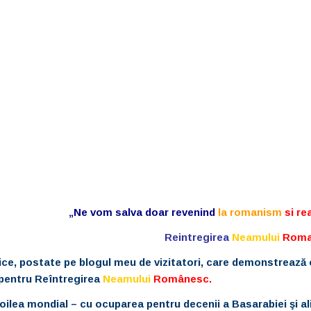
„Ne vom salva doar revenind
la romanism
si re
Reintregirea
Neamului
Roma
rice, postate pe blogul meu de vizitatori, care demonstrează 
 pentru Reîntregirea
Neamului
Românesc.
doilea mondial – cu ocuparea pentru decenii a Basarabiei şi al