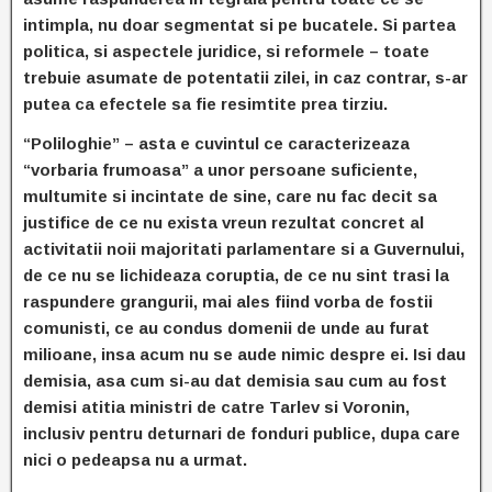
intimpla, nu doar segmentat si pe bucatele. Si partea
politica, si aspectele juridice, si reformele – toate
trebuie asumate de potentatii zilei, in caz contrar, s-ar
putea ca efectele sa fie resimtite prea tirziu.
“Poliloghie” – asta e cuvintul ce caracterizeaza
“vorbaria frumoasa” a unor persoane suficiente,
multumite si incintate de sine, care nu fac decit sa
justifice de ce nu exista vreun rezultat concret al
activitatii noii majoritati parlamentare si a Guvernului,
de ce nu se lichideaza coruptia, de ce nu sint trasi la
raspundere grangurii, mai ales fiind vorba de fostii
comunisti, ce au condus domenii de unde au furat
milioane, insa acum nu se aude nimic despre ei. Isi dau
demisia, asa cum si-au dat demisia sau cum au fost
demisi atitia ministri de catre Tarlev si Voronin,
inclusiv pentru deturnari de fonduri publice, dupa care
nici o pedeapsa nu a urmat.