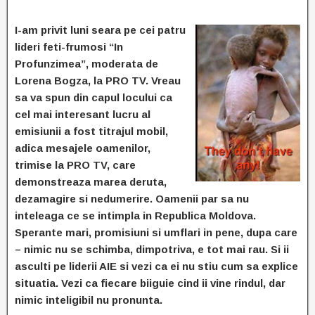
I-am privit luni seara pe cei patru
lideri feti-frumosi “In
Profunzimea”, moderata de
Lorena Bogza, la PRO TV. Vreau
sa va spun din capul locului ca
cel mai interesant lucru al
emisiunii a fost titrajul mobil,
adica mesajele oamenilor,
trimise la PRO TV, care
demonstreaza marea deruta,
dezamagire si nedumerire. Oamenii par sa nu
inteleaga ce se intimpla in Republica Moldova.
Sperante mari, promisiuni si umflari in pene, dupa care
– nimic nu se schimba, dimpotriva, e tot mai rau. Si ii
asculti pe liderii AIE si vezi ca ei nu stiu cum sa explice
situatia. Vezi ca fiecare biiguie cind ii vine rindul, dar
nimic inteligibil nu pronunta.