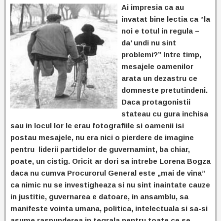
Ai impresia ca au
invatat bine lectia ca “la
noi e totul in regula –
da’ undi nu sint
problemi?” Intre timp,
mesajele oamenilor
arata un dezastru ce
domneste pretutindeni.
Daca protagonistii
stateau cu gura inchisa
sau in locul lor le erau fotografiile si oamenii isi
postau mesajele, nu era nici o pierdere de imagine
pentru liderii partidelor de guvernamint, ba chiar,
poate, un cistig. Oricit ar dori sa intrebe Lorena Bogza
daca nu cumva Procurorul General este „mai de vina”
ca nimic nu se investigheaza si nu sint inaintate cauze
in justitie, guvernarea e datoare, in ansamblu, sa
manifeste vointa umana, politica, intelectuala si sa-si
asume raspunderea in tegrala pentru toate ce se