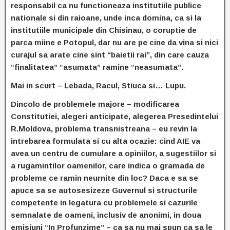
responsabil ca nu functioneaza institutiile publice
nationale si din raioane, unde inca domina, ca si la
institutiile municipale din Chisinau, o coruptie de
parca miine e Potopul, dar nu are pe cine da vina si nici
curajul sa arate cine sint “baietii rai”, din care cauza
“finalitatea” “asumata” ramine “neasumata”.
Mai in scurt – Lebada, Racul, Stiuca si… Lupu.
Dincolo de problemele majore – modificarea
Constitutiei, alegeri anticipate, alegerea Presedintelui
R.Moldova, problema transnistreana – eu revin la
intrebarea formulata si cu alta ocazie: cind AIE va
avea un centru de cumulare a opiniilor, a sugestiilor si
a rugamintilor oamenilor, care indica o gramada de
probleme ce ramin neurnite din loc? Daca e sa se
apuce sa se autosesizeze Guvernul si structurile
competente in legatura cu problemele si cazurile
semnalate de oameni, inclusiv de anonimi, in doua
emisiuni “In Profunzime” – ca sa nu mai spun ca sa le