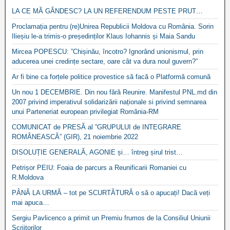
LA CE MĂ GÂNDESC? LA UN REFERENDUM PESTE PRUT…
Proclamația pentru (re)Unirea Republicii Moldova cu România. Sorin
Ilieșiu le-a trimis-o președinților Klaus Iohannis și Maia Sandu
Mircea POPESCU: ”Chișinău, încotro? Ignorând unionismul, prin
aducerea unei credințe sectare, oare cât va dura noul guvern?”
Ar fi bine ca forțele politice provestice să facă o Platformă comună
Un nou 1 DECEMBRIE. Din nou fără Reunire. Manifestul PNL.md din
2007 privind imperativul solidarizării naționale si privind semnarea
unui Parteneriat european privilegiat România-RM
COMUNICAT de PRESĂ al ”GRUPULUI de INTEGRARE
ROMÂNEASCĂ” (GIR), 21 noiembrie 2022
DISOLUȚIE GENERALĂ, AGONIE și… întreg șirul trist…
Petrișor PEIU: Foaia de parcurs a Reunificarii Romaniei cu
R.Moldova
PÂNĂ LA URMĂ – tot pe SCURTĂTURĂ o să o apucați! Dacă veți
mai apuca…
Sergiu Pavlicenco a primit un Premiu frumos de la Consiliul Uniunii
Scriitorilor