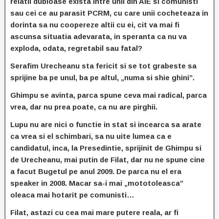
relatii dubioase exista intre unii din AIE si
comunisti
sau cei ce au parasit PCRM, cu care unii cocheteaza in
dorinta sa nu coopereze altii cu ei, cit va mai fi
ascunsa situatia adevarata, in speranta ca nu va
exploda, odata,
regretabil sau fatal?
Serafim Urecheanu sta fericit si se tot grabeste sa
sprijine ba pe unul, ba pe altul, „numa si shie ghini”.
Ghimpu se avinta, parca spune ceva mai radical, parca
vrea, dar nu prea poate, ca nu are pirghii.
Lupu nu are nici o functie in stat si incearca sa arate
ca vrea si el schimbari, sa nu uite lumea ca e
candidatul, inca, la Presedintie, sprijinit de Ghimpu si
de Urecheanu, mai putin de Filat, dar nu ne spune cine
a facut Bugetul pe anul 2009. De parca nu el era
speaker in 2008. Macar sa-i mai „mototoleasca”
oleaca mai hotarit pe comunisti…
Filat, astazi cu cea mai mare putere reala, ar fi