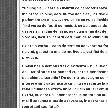
“Poliloghie” – asta e cuvintul ce caracterizeaz
incintate de sine, care nu fac decit sa justifice 
parlamentare si a Guvernului, de ce nu se lichide
fiind vorba de fostii comunisti, ce au condus d
despre ei. Isi dau demisia, asa cum si-au dat dem
Voronin, inclusiv pentru deturnari de fonduri pu
Exista o vorba – daca doresti cu adevarat sa fa
nu vrei, gasesti o mie de motive sa justifici de 
produca…
Emisiunea a demonstrat o evidenta – nu e usor 
ani. Dar si sa te tot acoperi cu asta e condamna
se schimba lucrurile? De ce, intr-adevar, nu se mo
interese sint satisfacute cind nu se recurge la 
relatii dubioase exista intre unii din AIE si
comuni
PCRM, cu care unii cocheteaza in dorinta sa nu co
mai fi ascunsa situatia adevarata, in speranta c
regretabil sau fatal?