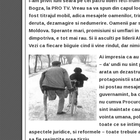
I-am privit luni seara pe cei patru lideri feti-f
Bogza, la PRO TV. Vreau sa va spun din capul locu
fost titrajul mobil, adica mesajele oamenilor, 
deruta, dezamagire si nedumerire. Oamenii par s
Moldova. Sperante mari, promisiuni si umflari in
dimpotriva, e tot mai rau. Si ii asculti pe liderii 
Vezi ca fiecare biiguie cind ii vine rindul, dar nim
Ai impresia ca au 
– da’ undi nu sin
arata un dezastr
protagonistii stat
isi postau mesajel
guvernamint, ba c
nu cumva Procuror
sint inaintate ca
vointa umana, pol
toate ce se intimp
aspectele juridice, si reformele – toate trebuie 
sa fie resimtite prea tirziu.