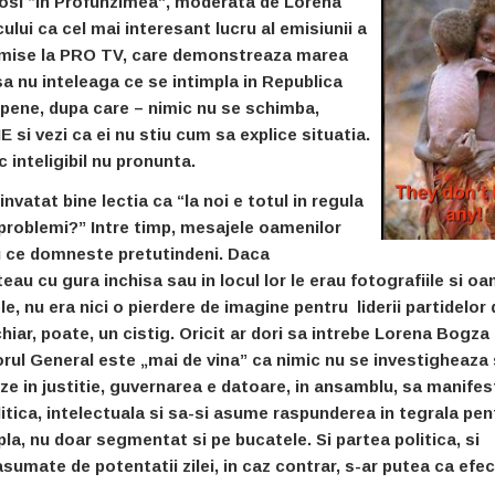
rumosi “In Profunzimea”, moderata de Lorena
lui ca cel mai interesant lucru al emisiunii a
trimise la PRO TV, care demonstreaza marea
a nu inteleaga ce se intimpla in Republica
 pene, dupa care – nimic nu se schimba,
AIE si vezi ca ei nu stiu cum sa explice situatia.
ic inteligibil nu pronunta.
invatat bine lectia ca “la noi e totul in regula
t problemi?” Intre timp, mesajele oamenilor
u ce domneste pretutindeni. Daca
eau cu gura inchisa sau in locul lor le erau fotografiile si oa
e, nu era nici o pierdere de imagine pentru liderii partidelor 
hiar, poate, un cistig. Oricit ar dori sa intrebe Lorena Bogza
ul General este „mai de vina” ca nimic nu se investigheaza 
uze in justitie, guvernarea e datoare, in ansamblu, sa manifes
itica, intelectuala si sa-si asume raspunderea in tegrala pen
la, nu doar segmentat si pe bucatele. Si partea politica, si
asumate de potentatii zilei, in caz contrar, s-ar putea ca efe