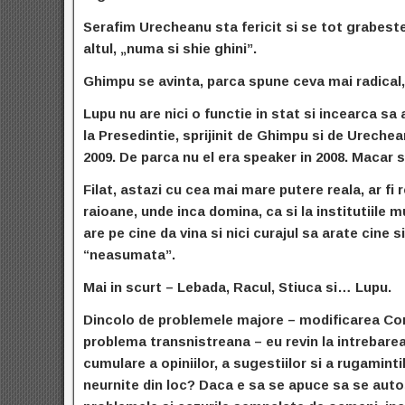
Serafim Urecheanu sta fericit si se tot grabeste 
altul, „numa si shie ghini”.
Ghimpu se avinta, parca spune ceva mai radical, 
Lupu nu are nici o functie in stat si incearca sa
la Presedintie, sprijinit de Ghimpu si de Urechea
2009. De parca nu el era speaker in 2008. Maca
Filat, astazi cu cea mai mare putere reala, ar fi 
raioane, unde inca domina, ca si la institutiile 
are pe cine da vina si nici curajul sa arate cine 
“neasumata”.
Mai in scurt – Lebada, Racul, Stiuca si… Lupu.
Dincolo de problemele majore – modificarea Cons
problema transnistreana – eu revin la intrebarea
cumulare a opiniilor, a sugestiilor si a rugamin
neurnite din loc? Daca e sa se apuce sa se auto