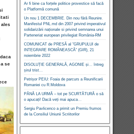
Ar fi bine ca forțele politice provestice să facă
o Platformă comună
si
itati
Un nou 1 DECEMBRIE. Din nou fără Reunire.
Manifestul PNL.md din 2007 privind imperativul
 ales
solidarizării naționale si privind semnarea unui
Parteneriat european privilegiat România-RM
i
COMUNICAT de PRESĂ al ”GRUPULUI de
INTEGRARE ROMÂNEASCĂ” (GIR), 21
noiembrie 2022
 daca
sa se
DISOLUȚIE GENERALĂ, AGONIE și… întreg
șirul trist…
Petrișor PEIU: Foaia de parcurs a Reunificarii
zece
Romaniei cu R.Moldova
PÂNĂ LA URMĂ – tot pe SCURTĂTURĂ o să
o apucați! Dacă veți mai apuca…
Sergiu Pavlicenco a primit un Premiu frumos
de la Consiliul Uniunii Scriitorilor