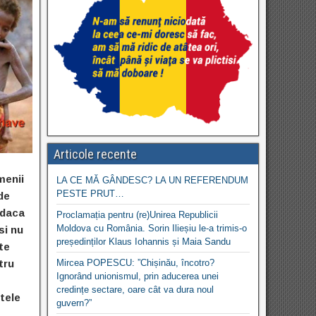
Articole recente
menii
LA CE MĂ GÂNDESC? LA UN REFERENDUM
PESTE PRUT…
de
 daca
Proclamația pentru (re)Unirea Republicii
Moldova cu România. Sorin Ilieșiu le-a trimis-o
si nu
președinților Klaus Iohannis și Maia Sandu
te
tru
Mircea POPESCU: ”Chișinău, încotro?
Ignorând unionismul, prin aducerea unei
credințe sectare, oare cât va dura noul
ctele
guvern?”