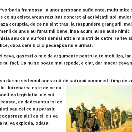
a “vorbaria frumoasa” a unor persoane suficiente, multumite 
de ce nu exista vreun rezultat concret al activitatii noii major
aza coruptia, de ce nu sint trasi la raspundere grangurii, mai
omenii de unde au furat milioane, insa acum nu se aude nimic
isia sau cum au fost demisi atitia ministri de catre Tarlev s
blice, dupa care nici o pedeapsa nu a urmat.
ci ceva, gasesti o mie de argumente pentru a te mobiliza, iar
ce nu faci. Ca nu se poate mai repede, e clar, dar macar ceva 
sa darimi sistemul construit de satrapii comunisti timp de 
bil. Intrebarea este de ce nu
difica legislatia, ale cui
aceasta, ce dedesubturi si ce
sti sau cei ce au parasit
opereze altii cu ei, cit va
a nu va exploda, odata,