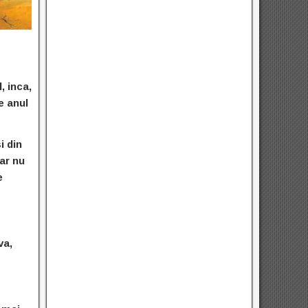
, inca,
e anul
i din
dar nu
e
va,