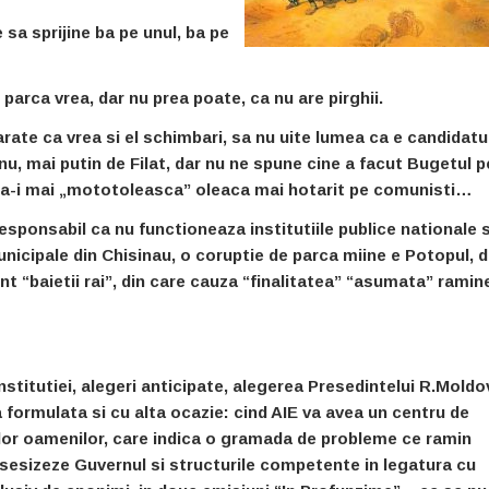
sa sprijine ba pe unul, ba pe
parca vrea, dar nu prea poate, ca nu are pirghii.
 arate ca vrea si el schimbari, sa nu uite lumea ca e
candidatul
nu, mai putin de Filat, dar nu ne spune cine a facut Bugetul p
r sa-i mai „mototoleasca” oleaca mai hotarit pe comunisti…
responsabil ca nu functioneaza institutiile publice nationale s
municipale din Chisinau, o coruptie de parca miine e Potopul, 
sint “baietii rai”, din care cauza “finalitatea” “asumata” ramin
titutiei, alegeri anticipate, alegerea Presedintelui R.Moldo
 formulata si cu alta ocazie: cind AIE va avea un centru de
tilor oamenilor, care indica o gramada de probleme ce ramin
sesizeze Guvernul si structurile competente in legatura cu