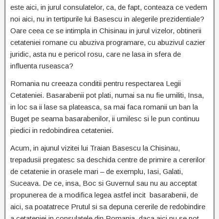
este aici, in jurul consulatelor, ca, de fapt, conteaza ce vedem
noi aici, nu in tertipurile lui Basescu in alegerile prezidentiale?
Oare ceea ce se intimpla in Chisinau in jurul vizelor, obtinerii
cetateniei romane cu abuziva programare, cu abuzivul cazier
juridic, asta nu e pericol rosu, care ne lasa in sfera de
influenta ruseasca?
Romania nu creeaza conditii pentru respectarea Legii
Cetateniei. Basarabenii pot plati, numai sa nu fie umiliti, Insa,
in loc sa ii lase sa plateasca, sa mai faca romanii un ban la
Buget pe seama basarabenilor, ii umilesc si le pun continuu
piedici in redobindirea cetateniei.
Acum, in ajunul vizitei lui Traian Basescu la Chisinau,
trepadusii pregatesc sa deschida centre de primire a cererilor
de cetatenie in orasele mari – de exemplu, Iasi, Galati,
Suceava. De ce, insa, Boc si Guvernul sau nu au acceptat
propunerea de a modifica legea astfel incit basarabenii, de
aici, sa poatatrece Prutul si sa depuna cererile de redobindire
a cetateniei in consulatele din Romania, daca aici nu se pot