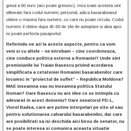
genul a 60 euro (aici poate gresesc). Insa toate acestea sint
eliberate fara codul numeric personal, adica basarabeanul
obtine o masina fara numere, cu care nu poate circula. Codul
numeric il obtine dupa 45-60 de zile de asteptare si abia apoi
isi poate perfecta pasaportul.
Referindu-ne azi la aceste aspecte, pentru ca vom
veni si cu altele – ne intrebam – cine coordoneaza,
cine conduce politica externa a Romaniei? Unde sint
promisiunile lui Traian Basescu privind acordarea
simplificata a cetateniei Romaniei basarabenilor care
locuiesc in “proiectul de suflet” – Republica Moldova?
MAE inseamna sau nu inseamna politica Statului
Roman? Oare Basescu nu are idee ce se intimpla cu
adevarat in acest domeniu? Oare senatorul PD-L,
Viorel Badea, care are putine interpelari pe site-ul sau
pentru solutionarea calvarului basarabenilor, dar care
are posibilitati sa isi deschida aici birou de senator, nu
se poate interesa si comunica aceasta situatie