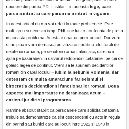
opunere din partea PD-L-istilor – in aceasta
lege, care
parca a intrat si care parca nu a intrat in vigoare.
In acest articol nu ma voi referi la toate problemele. Este
mult, greu si necesita timp. PNL tine luni o conferinta de presa
in aceasta problema. Acesta e doar un prim-articol. Dar vom
scrie pina ii vom demasca pe vinzatorii politico-electorali de
cetatenie romana, pe senatorii romani alesi aici, care nu ii
ajuta pe basarabeni in calvarul redobindirii cetateniei, pe cei ce
golesc legea de continut. Vrem sa le spunem decidentilor
romani din capul locului –
iubim la nebunie Romania, dar
detestam cu multa amaraciune fariseismul si
birocratia decidentilor si functionarilor romani. Doua
aspecte mai importante ne deranjeaza acum –
cazierul juridic si programarea.
Ramine absolut stabilit ca persoanele care solicita cetatenia
trebuie sa demonstreze ca sint descendenti cu acte in regula
din parinti sau bunici care au locuit intre 1922 si 1940 in