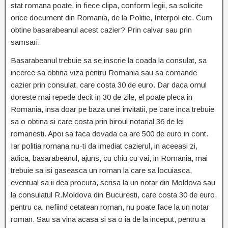
stat romana poate, in fiece clipa, conform legii, sa solicite
orice document din Romania, de la Politie, Interpol etc. Cum
obtine basarabeanul acest cazier? Prin calvar sau prin
samsari.
Basarabeanul trebuie sa se inscrie la coada la consulat, sa
incerce sa obtina viza pentru Romania sau sa comande
cazier prin consulat, care costa 30 de euro. Dar daca omul
doreste mai repede decit in 30 de zile, el poate pleca in
Romania, insa doar pe baza unei invitatii, pe care inca trebuie
sa o obtina si care costa prin biroul notarial 36 de lei
romanesti. Apoi sa faca dovada ca are 500 de euro in cont.
Iar politia romana nu-ti da imediat cazierul, in aceeasi zi,
adica, basarabeanul, ajuns, cu chiu cu vai, in Romania, mai
trebuie sa isi gaseasca un roman la care sa locuiasca,
eventual sa ii dea procura, scrisa la un notar din Moldova sau
la consulatul R.Moldova din Bucuresti, care costa 30 de euro,
pentru ca, nefiind cetatean roman, nu poate face la un notar
roman. Sau sa vina acasa si sa o ia de la inceput, pentru a