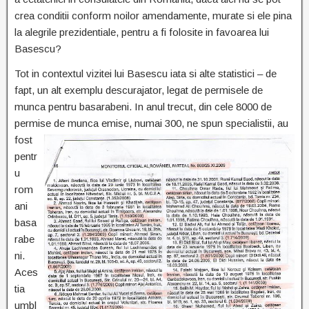
crea conditii conform noilor amendamente, murate si ele pina
la alegrile prezidentiale, pentru a fi folosite in favoarea lui
Basescu?
Tot in contextul vizitei lui Basescu iata si alte statistici – de
fapt, un alt exemplu descurajator, legat de permisele de
munca pentru basarabeni. In anul trecut, din cele 8000 de
permise de munca emise, numai 300, ne spun specialistii, au
fost
pentr
u
rom
ani
basa
rabe
ni.
Aces
tia
umbl