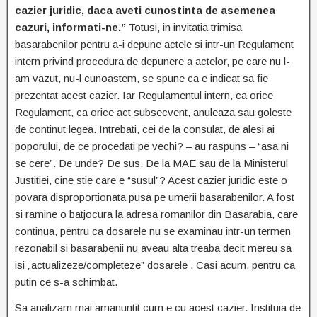
cazier juridic, daca aveti cunostinta de asemenea
cazuri, informati-ne.”
Totusi, in invitatia trimisa
basarabenilor pentru a-i depune actele si intr-un Regulament
intern privind procedura de depunere a actelor, pe care nu l-
am vazut, nu-l cunoastem, se spune ca e indicat sa fie
prezentat acest cazier. Iar Regulamentul intern, ca orice
Regulament, ca orice act subsecvent, anuleaza sau goleste
de continut legea. Intrebati, cei de la consulat, de alesi ai
poporului, de ce procedati pe vechi? – au raspuns – “asa ni
se cere”. De unde? De sus. De la MAE sau de la Ministerul
Justitiei, cine stie care e “susul”? Acest cazier juridic este o
povara disproportionata pusa pe umerii basarabenilor. A fost
si ramine o batjocura la adresa romanilor din Basarabia, care
continua, pentru ca dosarele nu se examinau intr-un termen
rezonabil si basarabenii nu aveau alta treaba decit mereu sa
isi „actualizeze/completeze” dosarele . Casi acum, pentru ca
putin ce s-a schimbat.
Sa analizam mai amanuntit cum e cu acest cazier. Instituia de