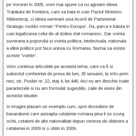
pe Voronin in 2005, vom mai spune ca nu agream ideea
Tratatului de frontiera, care sa bata in cuie Pactul Molotov-
Ribbentrop, ci ideea semnarii unui Acord de Parteneriat
Strategic moldo-roman “Pentru Europa”. Da, parca e batuta in
cuie legalizarea celui de-al doilea stat romanesc. Dar vointa
suverana a poporului si vointa politica, intelectuala, nationala
a elitei politice pot face unirea cu Romania. Numai sa existe
aceste “vointe”.
Vom continua articolele pe aceasta tema, care va fi si
subiectul conferintei de presa de luni, 25 ianuarie, la Info-prim
neo, str. Puskin nr. 22, etaj 4, bir.446. Aici nu am deschis toate
parantezele si nu am formulat sugestiile, caile de iesire din
aceasta situatie.
In imagini plasam un exemplu cum, spre deosebire de
basarabenii care asteapta cetatenie romana pina li se scurg
ochii, cetateni de alte nationalitati depun cererea de obtinere a
cetateniei in 2009 si o obtin in 2009.