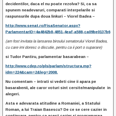
decidentilor, daca el nu poate rezolva? Si, ca sa
spunem neadevaruri, comparati interpelarile si
raspunsurile dupa doua linkuri – Viorel Badea –
http://www.senat.ro/FisaSenator.aspx?
ParlamentarID=4a4842b8-4851-4eaf-a588-ca09be0137b6
(
am fost invitata la lansarea biroului senatorului
Viorel Badea,
cu care imi doresc o discutie, pentru ca ii port o suparare)
si Tudor Pantiru, parlamentar basarabean –
http://
www.cdep.ro/pls/parlam/structura.mp?
idm=224&cam=2&leg=2008.
Nu comentam – intrati si vedeti cine ii apara pe
basarabenii, ale caror voturi sint cersite/manipulate in
alegeri.
Asta e adevarata atitudine a Romaniei, a Statului
Roman, a lui Traian Basescu? De ce se cere cazier in
continuare, pentru ca acest cazier si programarea