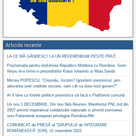
Articole recente
LA CE MĂ GÂNDESC? LA UN REFERENDUM PESTE PRUT…
Proclamația pentru (re)Unirea Republicii Moldova cu România. Sorin
Ilieșiu le-a trimis-o președinților Klaus Iohannis și Maia Sandu
Mircea POPESCU: ”Chișinău, încotro? Ignorând unionismul, prin
aducerea unei credințe sectare, oare cât va dura noul guvern?”
Ar fi bine ca forțele politice provestice să facă o Platformă comună
Un nou 1 DECEMBRIE. Din nou fără Reunire. Manifestul PNL.md din
2007 privind imperativul solidarizării naționale si privind semnarea
unui Parteneriat european privilegiat România-RM
COMUNICAT de PRESĂ al ”GRUPULUI de INTEGRARE
ROMÂNEASCĂ” (GIR), 21 noiembrie 2022