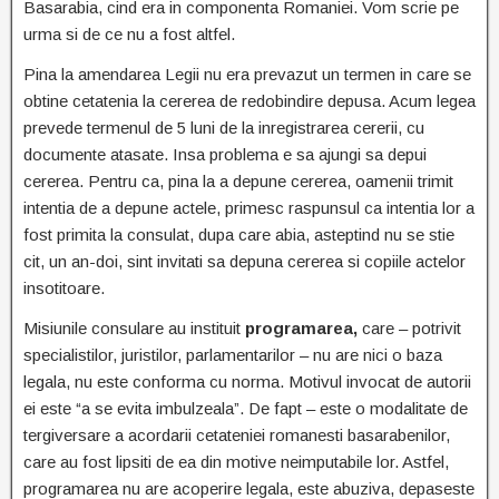
Basarabia, cind era in componenta Romaniei. Vom scrie pe
urma si de ce nu a fost altfel.
Pina la amendarea Legii nu era prevazut un termen in care se
obtine cetatenia la cererea de redobindire depusa. Acum legea
prevede termenul de 5 luni de la inregistrarea cererii, cu
documente atasate. Insa problema e sa ajungi sa depui
cererea. Pentru ca, pina la a depune cererea, oamenii trimit
intentia de a depune actele, primesc raspunsul ca intentia lor a
fost primita la consulat, dupa care abia, asteptind nu se stie
cit, un an-doi, sint invitati sa depuna cererea si copiile actelor
insotitoare.
Misiunile consulare au instituit
programarea,
care – potrivit
specialistilor, juristilor, parlamentarilor – nu are nici o baza
legala, nu este conforma cu norma. Motivul invocat de autorii
ei este “a se evita imbulzeala”. De fapt – este o modalitate de
tergiversare a acordarii cetateniei romanesti basarabenilor,
care au fost lipsiti de ea din motive neimputabile lor. Astfel,
programarea nu are acoperire legala, este abuziva, depaseste