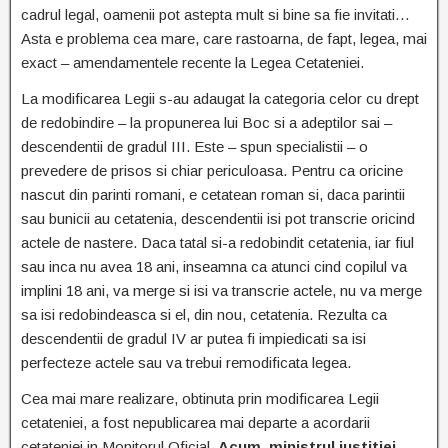
cadrul legal, oamenii pot astepta mult si bine sa fie invitati…
Asta e problema cea mare, care rastoarna, de fapt, legea, mai
exact – amendamentele recente la Legea Cetateniei.
La modificarea Legii s-au adaugat la categoria celor cu drept
de redobindire – la propunerea lui Boc si a adeptilor sai –
descendentii de gradul III. Este – spun specialistii – o
prevedere de prisos si chiar periculoasa. Pentru ca oricine
nascut din parinti romani, e cetatean roman si, daca parintii
sau bunicii au cetatenia, descendentii isi pot transcrie oricind
actele de nastere. Daca tatal si-a redobindit cetatenia, iar fiul
sau inca nu avea 18 ani, inseamna ca atunci cind copilul va
implini 18 ani, va merge si isi va transcrie actele, nu va merge
sa isi redobindeasca si el, din nou, cetatenia. Rezulta ca
descendentii de gradul IV ar putea fi impiedicati sa isi
perfecteze actele sau va trebui remodificata legea.
Cea mai mare realizare, obtinuta prin modificarea Legii
cetateniei, a fost nepublicarea mai departe a acordarii
cetateniei in Monitorul Oficial.
Acum, ministrul justitiei,