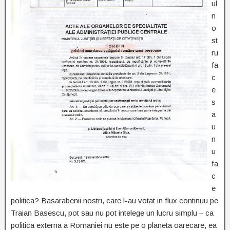
ul
n
o
st
ru
fa
c
e
s
a
u
n
u
fa
c
e
politica? Basarabenii nostri, care l-au votat in flux continuu pe
Traian Basescu, pot sau nu pot intelege un lucru simplu – ca
politica externa a Romaniei nu este pe o planeta oarecare, ea