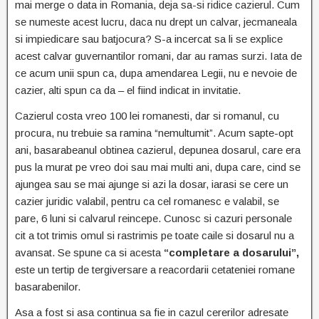
mai merge o data in Romania, deja sa-si ridice cazierul. Cum
se numeste acest lucru, daca nu drept un calvar, jecmaneala
si impiedicare sau batjocura? S-a incercat sa li se explice
acest calvar guvernantilor romani, dar au ramas surzi. Iata de
ce acum unii spun ca, dupa amendarea Legii, nu e nevoie de
cazier, alti spun ca da – el fiind indicat in invitatie.
Cazierul costa vreo 100 lei romanesti, dar si romanul, cu
procura, nu trebuie sa ramina “nemultumit”. Acum sapte-opt
ani, basarabeanul obtinea cazierul, depunea dosarul, care era
pus la murat pe vreo doi sau mai multi ani, dupa care, cind se
ajungea sau se mai ajunge si azi la dosar, iarasi se cere un
cazier juridic valabil, pentru ca cel romanesc e valabil, se
pare, 6 luni si calvarul reincepe. Cunosc si cazuri personale
cit a tot trimis omul si rastrimis pe toate caile si dosarul nu a
avansat. Se spune ca si acesta
“completare a dosarului”,
este un tertip de tergiversare a reacordarii cetateniei romane
basarabenilor.
Asa a fost si asa continua sa fie in cazul cererilor adresate