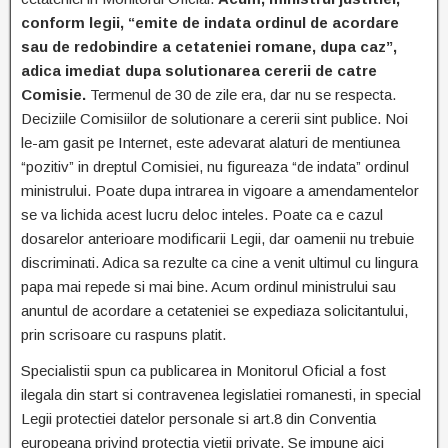
conform legii, “emite de indata ordinul de acordare
sau de redobindire a cetateniei romane, dupa caz”,
adica imediat dupa solutionarea cererii de catre
Comisie.
Termenul de 30 de zile era, dar nu se respecta.
Deciziile Comisiilor de solutionare a cererii sint publice. Noi
le-am gasit pe Internet, este adevarat alaturi de mentiunea
“pozitiv” in dreptul Comisiei, nu figureaza “de indata” ordinul
ministrului. Poate dupa intrarea in vigoare a amendamentelor
se va lichida acest lucru deloc inteles. Poate ca e cazul
dosarelor anterioare modificarii Legii, dar oamenii nu trebuie
discriminati. Adica sa rezulte ca cine a venit ultimul cu lingura
papa mai repede si mai bine. Acum ordinul ministrului sau
anuntul de acordare a cetateniei se expediaza solicitantului,
prin scrisoare cu raspuns platit.
Specialistii spun ca publicarea in Monitorul Oficial a fost
ilegala din start si contravenea legislatiei romanesti, in special
Legii protectiei datelor personale si art.8 din Conventia
europeana privind protectia vietii private. Se impune aici