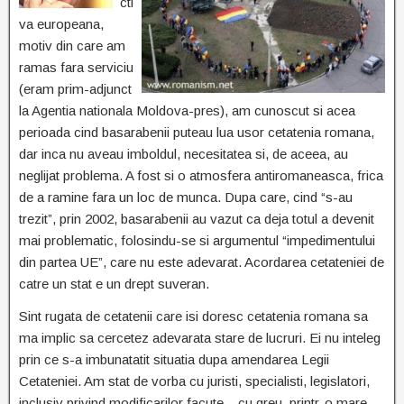
cti
va europeana,
motiv din care am
ramas fara serviciu
(eram prim-adjunct
la Agentia nationala Moldova-pres), am cunoscut si acea
perioada cind basarabenii puteau lua usor cetatenia romana,
dar inca nu aveau imboldul, necesitatea si, de aceea, au
neglijat problema. A fost si o atmosfera antiromaneasca, frica
de a ramine fara un loc de munca. Dupa care, cind “s-au
trezit”, prin 2002, basarabenii au vazut ca deja totul a devenit
mai problematic, folosindu-se si argumentul “impedimentului
din partea UE”, care nu este adevarat. Acordarea cetateniei de
catre un stat e un drept suveran.
Sint rugata de cetatenii care isi doresc cetatenia romana sa
ma implic sa cercetez adevarata stare de lucruri. Ei nu inteleg
prin ce s-a imbunatatit situatia dupa amendarea Legii
Cetateniei. Am stat de vorba cu juristi, specialisti, legislatori,
inclusiv privind modificarilor facute – cu greu, printr-o mare