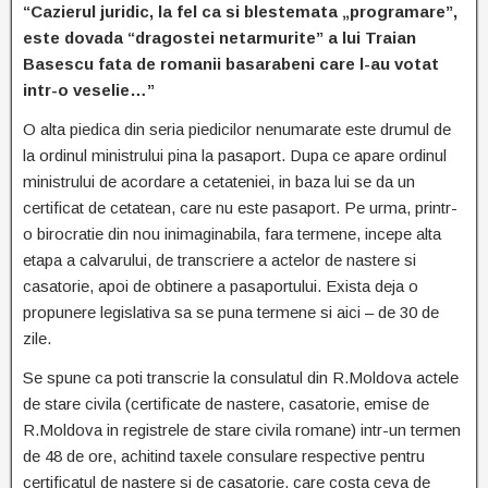
“Cazierul juridic, la fel ca si blestemata „programare”,
este dovada “dragostei netarmurite” a lui Traian
Basescu fata de romanii basarabeni care l-au votat
intr-o veselie…”
O alta piedica din seria piedicilor nenumarate este drumul de
la ordinul ministrului pina la pasaport. Dupa ce apare ordinul
ministrului de acordare a cetateniei, in baza lui se da un
certificat de cetatean, care nu este pasaport. Pe urma, printr-
o birocratie din nou inimaginabila, fara termene, incepe alta
etapa a calvarului, de transcriere a actelor de nastere si
casatorie, apoi de obtinere a pasaportului. Exista deja o
propunere legislativa sa se puna termene si aici – de 30 de
zile.
Se spune ca poti transcrie la consulatul din R.Moldova actele
de stare civila (certificate de nastere, casatorie, emise de
R.Moldova in registrele de stare civila romane) intr-un termen
de 48 de ore, achitind taxele consulare respective pentru
certificatul de nastere si de casatorie, care costa ceva de