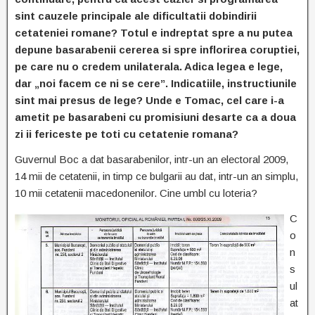
sint cauzele principale ale dificultatii dobindirii
cetateniei romane? Totul e indreptat spre a nu putea
depune basarabenii cererea si spre inflorirea coruptiei,
pe care nu o credem unilaterala. Adica legea e lege,
dar „noi facem ce ni se cere”. Indicatiile, instructiunile
sint mai presus de lege? Unde e Tomac, cel care i-a
ametit pe basarabeni cu promisiuni desarte ca a doua
zi ii fericeste pe toti cu cetatenie romana?
Guvernul Boc a dat basarabenilor, intr-un an electoral 2009,
14 mii de cetatenii, in timp ce bulgarii au dat, intr-un an simplu,
10 mii cetatenii macedonenilor. Cine umbl cu loteria?
C
o
n
s
ul
at