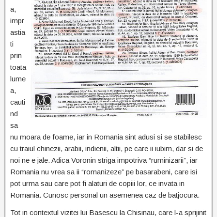
a,
impr
astia
ti
prin
toata
lume
a,
cauti
nd
sa
nu moara de foame, iar in Romania sint adusi si se stabilesc
cu traiul chinezii, arabii, indienii, altii, pe care ii iubim, dar si de
noi ne e jale. Adica Voronin striga impotriva “ruminizarii”, iar
Romania nu vrea sa ii “romanizeze” pe basarabeni, care isi
pot urma sau care pot fi alaturi de copiii lor, ce invata in
Romania. Cunosc personal un asemenea caz de batjocura.
Tot in contextul vizitei lui Basescu la Chisinau, care l-a sprijinit