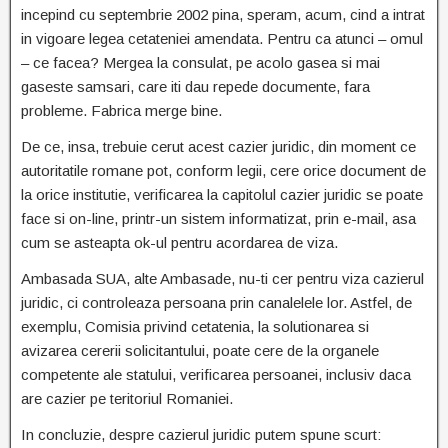
incepind cu septembrie 2002 pina, speram, acum, cind a intrat
in vigoare legea cetateniei amendata. Pentru ca atunci – omul
– ce facea? Mergea la consulat, pe acolo gasea si mai
gaseste samsari, care iti dau repede documente, fara
probleme. Fabrica merge bine.
De ce, insa, trebuie cerut acest cazier juridic, din moment ce
autoritatile romane pot, conform legii, cere orice document de
la orice institutie, verificarea la capitolul cazier juridic se poate
face si on-line, printr-un sistem informatizat, prin e-mail, asa
cum se asteapta ok-ul pentru acordarea de viza.
Ambasada SUA, alte Ambasade, nu-ti cer pentru viza cazierul
juridic, ci controleaza persoana prin canalelele lor. Astfel, de
exemplu, Comisia privind cetatenia, la solutionarea si
avizarea cererii solicitantului, poate cere de la organele
competente ale statului, verificarea persoanei, inclusiv daca
are cazier pe teritoriul Romaniei.
In concluzie, despre cazierul juridic putem spune scurt: