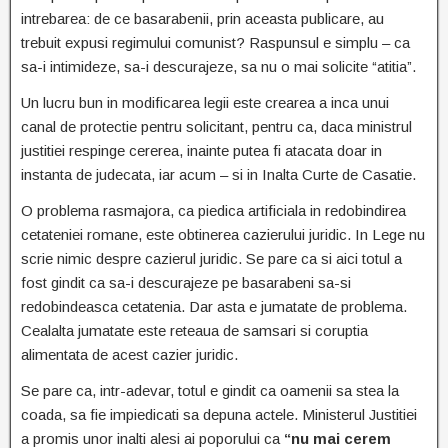
intrebarea: de ce basarabenii, prin aceasta publicare, au
trebuit expusi regimului comunist? Raspunsul e simplu – ca
sa-i intimideze, sa-i descurajeze, sa nu o mai solicite “atitia”.
Un lucru bun in modificarea legii este crearea a inca unui
canal de protectie pentru solicitant, pentru ca, daca ministrul
justitiei respinge cererea, inainte putea fi atacata doar in
instanta de judecata, iar acum – si in Inalta Curte de Casatie.
O problema rasmajora, ca piedica artificiala in redobindirea
cetateniei romane, este obtinerea cazierului juridic. In Lege nu
scrie nimic despre cazierul juridic. Se pare ca si aici totul a
fost gindit ca sa-i descurajeze pe basarabeni sa-si
redobindeasca cetatenia. Dar asta e jumatate de problema.
Cealalta jumatate este reteaua de samsari si coruptia
alimentata de acest cazier juridic.
Se pare ca, intr-adevar, totul e gindit ca oamenii sa stea la
coada, sa fie impiedicati sa depuna actele. Ministerul Justitiei
a promis unor inalti alesi ai poporului ca
“nu mai cerem