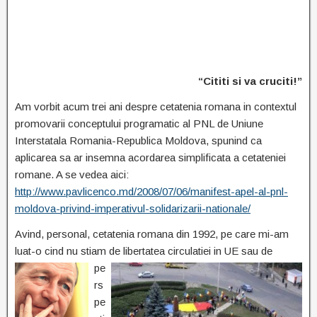
“Cititi si va cruciti!”
Am vorbit acum trei ani despre cetatenia romana in contextul
promovarii conceptului programatic al PNL de Uniune
Interstatala Romania-Republica Moldova, spunind ca
aplicarea sa ar insemna acordarea simplificata a cetateniei
romane. A se vedea aici:
http://www.pavlicenco.md/2008/07/06/manifest-apel-al-pnl-
moldova-privind-imperativul-solidarizarii-nationale/
Avind, personal, cetatenia romana din 1992, pe care mi-am
luat-o cind nu stiam de libertatea circulatiei in UE sau de
pe
rs
pe