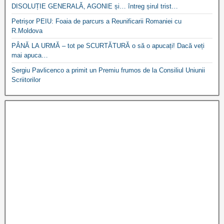
DISOLUȚIE GENERALĂ, AGONIE și… întreg șirul trist…
Petrișor PEIU: Foaia de parcurs a Reunificarii Romaniei cu
R.Moldova
PÂNĂ LA URMĂ – tot pe SCURTĂTURĂ o să o apucați! Dacă veți
mai apuca…
Sergiu Pavlicenco a primit un Premiu frumos de la Consiliul Uniunii
Scriitorilor