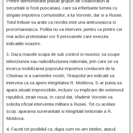
Printre demonstranti plasati grupuri de colaboratori ai
securitatii si fosti puscariasi, care sa infierbante lumea cu
strigate impotriva comunistilor, a lui Voronin, dar si a Rusiei.
Totul trebuie sa arate ca revolta este una antiruseasca si
proromaneasca. Politia nu va interveni, pentru ca printre cei
mai activi protestatari vor fi persoanele care executa
indicatiile noastre.
3. Daca masele scapa de sub control si reusesc sa ocupe
televiziunea sau radiodifuziunea nationala, prin care se va
incerca mobilizarea poporului impotriva conducerii de la
Chisinau si a oamenilor nostri, Tiraspolul are indicatii sa
intervina ca sa apere integritatea R. Moldova. S-ar putea sa
apara situatii imprevizibile, inclusiv cu implicare din exteriorul
republicii, strain noua. In cazul dat, Vladimir Voronin va
solicita oficial interventia militara a Rusiei. Tot cu acelasi
scop: apararea suveranitatii si integritatii teritoriale a R.
Moldova.
4. Faceti tot posibilul ca, dupa cum ne-am inteles, atacul