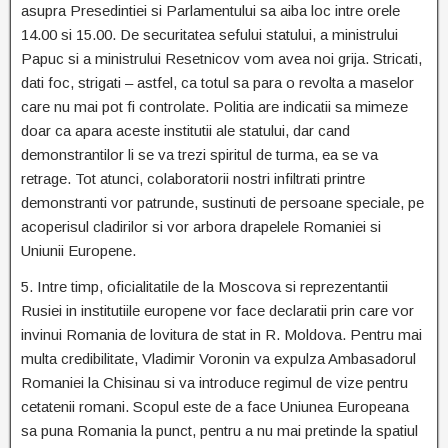
asupra Presedintiei si Parlamentului sa aiba loc intre orele
14.00 si 15.00. De securitatea sefului statului, a ministrului
Papuc si a ministrului Resetnicov vom avea noi grija. Stricati,
dati foc, strigati – astfel, ca totul sa para o revolta a maselor
care nu mai pot fi controlate. Politia are indicatii sa mimeze
doar ca apara aceste institutii ale statului, dar cand
demonstrantilor li se va trezi spiritul de turma, ea se va
retrage. Tot atunci, colaboratorii nostri infiltrati printre
demonstranti vor patrunde, sustinuti de persoane speciale, pe
acoperisul cladirilor si vor arbora drapelele Romaniei si
Uniunii Europene.
5. Intre timp, oficialitatile de la Moscova si reprezentantii
Rusiei in institutiile europene vor face declaratii prin care vor
invinui Romania de lovitura de stat in R. Moldova. Pentru mai
multa credibilitate, Vladimir Voronin va expulza Ambasadorul
Romaniei la Chisinau si va introduce regimul de vize pentru
cetatenii romani. Scopul este de a face Uniunea Europeana
sa puna Romania la punct, pentru a nu mai pretinde la spatiul