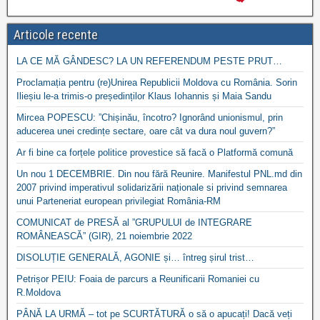
Articole recente
LA CE MĂ GÂNDESC? LA UN REFERENDUM PESTE PRUT…
Proclamația pentru (re)Unirea Republicii Moldova cu România. Sorin
Ilieșiu le-a trimis-o președinților Klaus Iohannis și Maia Sandu
Mircea POPESCU: ”Chișinău, încotro? Ignorând unionismul, prin
aducerea unei credințe sectare, oare cât va dura noul guvern?”
Ar fi bine ca forțele politice provestice să facă o Platformă comună
Un nou 1 DECEMBRIE. Din nou fără Reunire. Manifestul PNL.md din
2007 privind imperativul solidarizării naționale si privind semnarea
unui Parteneriat european privilegiat România-RM
COMUNICAT de PRESĂ al ”GRUPULUI de INTEGRARE
ROMÂNEASCĂ” (GIR), 21 noiembrie 2022
DISOLUȚIE GENERALĂ, AGONIE și… întreg șirul trist…
Petrișor PEIU: Foaia de parcurs a Reunificarii Romaniei cu
R.Moldova
PÂNĂ LA URMĂ – tot pe SCURTĂTURĂ o să o apucați! Dacă veți