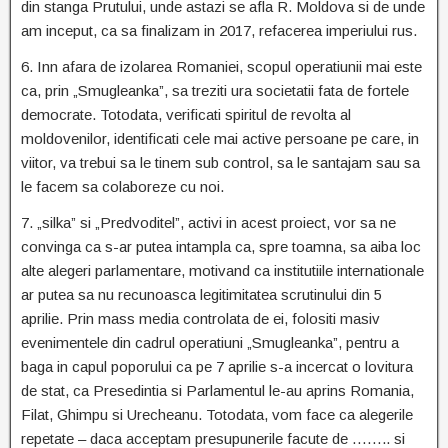
din stanga Prutului, unde astazi se afla R. Moldova si de unde
am inceput, ca sa finalizam in 2017, refacerea imperiului rus.
6. Inn afara de izolarea Romaniei, scopul operatiunii mai este
ca, prin „Smugleanka”, sa treziti ura societatii fata de fortele
democrate. Totodata, verificati spiritul de revolta al
moldovenilor, identificati cele mai active persoane pe care, in
viitor, va trebui sa le tinem sub control, sa le santajam sau sa
le facem sa colaboreze cu noi.
7. „silka” si „Predvoditel”, activi in acest proiect, vor sa ne
convinga ca s-ar putea intampla ca, spre toamna, sa aiba loc
alte alegeri parlamentare, motivand ca institutiile internationale
ar putea sa nu recunoasca legitimitatea scrutinului din 5
aprilie. Prin mass media controlata de ei, folositi masiv
evenimentele din cadrul operatiuni „Smugleanka”, pentru a
baga in capul poporului ca pe 7 aprilie s-a incercat o lovitura
de stat, ca Presedintia si Parlamentul le-au aprins Romania,
Filat, Ghimpu si Urecheanu. Totodata, vom face ca alegerile
repetate – daca acceptam presupunerile facute de …….. si