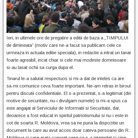
Ieri, in ultimele ore de pregatire a editii de baza a „TIMPULUI
de dimineata” (motiv care ne-a facut sa publicam cele ce
urmeaza in actuala editie speciala), in redactie a intrat un tanar
foarte agreabil, incat chiar si cele mai modeste domnisoare
si-au lasat ochii sa curga dupa el.
Tinarul le-a salutat respectuos si mi-a dat de inteles ca are
sa-mi comunice ceva foarte important. Ne-am retras in biroul
pentru discutii confidentiale. El s-a prezentat, s-a legitimat (din
motive de securitate, nu-i divulgam numele) si mi-a spus ca
este angajat al Serviciului de Informatii si Securitate, dar,
deoarece a fost educat in spiritul patriotismului si nu-i este in
cot de soarta R. Moldova, vrea sa ne puna la dispozitie un
document la care au avut acces doar cateva persoane din R.
Moldova si care arata concret ceea ce s-a intamplat si cine