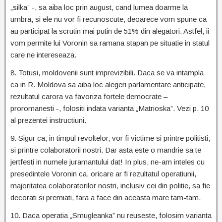
„silka” -, sa aiba loc prin august, cand lumea doarme la
umbra, si ele nu vor fi recunoscute, deoarece vom spune ca
au participat la scrutin mai putin de 51% din alegatori. Astfel, ii
vom permite lui Voronin sa ramana stapan pe situatie in statul
care ne intereseaza.
8. Totusi, moldovenii sunt imprevizibili. Daca se va intampla
ca in R. Moldova sa aiba loc alegeri parlamentare anticipate,
rezultatul carora va favoriza fortele democrate –
proromanesti -, folositi indata varianta „Matrioska”. Vezi p. 10
al prezentei instructiuni.
9. Sigur ca, in timpul revoltelor, vor fi victime si printre politisti,
si printre colaboratorii nostri. Dar asta este o mandrie sa te
jertfesti in numele juramantului dat! In plus, ne-am inteles cu
presedintele Voronin ca, oricare ar fi rezultatul operatiunii,
majoritatea colaboratorilor nostri, inclusiv cei din politie, sa fie
decorati si premiati, fara a face din aceasta mare tam-tam.
10. Daca operatia „Smugleanka” nu reuseste, folosim varianta