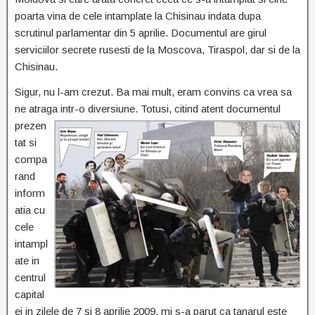
poarta vina de cele intamplate la Chisinau indata dupa
scrutinul parlamentar din 5 aprilie. Documentul are girul
serviciilor secrete rusesti de la Moscova, Tiraspol, dar si de la
Chisinau.
Sigur, nu l-am crezut. Ba mai mult, eram convins ca vrea sa
ne atraga intr-o diversiune. Totusi, citind atent
documentul
prezen
tat si
compa
rand
inform
atia cu
cele
intampl
ate in
centrul
capital
ei in zilele de 7 si 8 aprilie 2009, mi s-a parut ca tanarul este