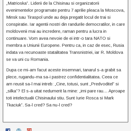
„Matrioska”. Liderii de la Chisinau si organizatorii
evenimentelor programate pentru 7 aprilie pleaca la Moscova,
Minsk sau Tiraspol unde au deja pregatit locul de trai si
conspiratie. Iar agentii nostri din randurile democratilor, in care
moldovenii mai au incredere, raman pentru a lucra in
continuare. Vom avea nevoie de ei intr-o tara NATO si
membra a Uniunii Europene. Pentru ca, in caz de esec, Rusia
indata va recunoaste statalitatea Transnistriei, iar R. Moldova
se va uni cu Romania.
Dupa ce mi-am facut aceste insemnari, tanarul s-a grabit sa
plece, rugandu-ma sa-i pastrez confidentialitatea. Ceea ce
am reusit sa-l mai intreb: „Cine, totusi, sunt „Predvoditel” si
„silka”? El s-a uitat nedumerit la mine: „imi pare rau… Aproape
toti intelectualii Chisinaului stiu. Sunt Iurie Rosca si Mark
Tkaciuk”. Sa-l cred? Sa nu-l cred?