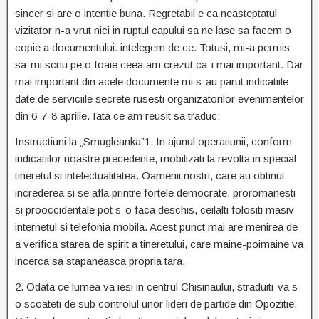
sincer si are o intentie buna. Regretabil e ca neasteptatul
vizitator n-a vrut nici in ruptul capului sa ne lase sa facem o
copie a documentului. intelegem de ce. Totusi, mi-a permis
sa-mi scriu pe o foaie ceea am crezut ca-i mai important. Dar
mai important din acele documente mi s-au parut indicatiile
date de serviciile secrete rusesti organizatorilor evenimentelor
din 6-7-8 aprilie. Iata ce am reusit sa traduc:
Instructiuni la „Smugleanka”
1. In ajunul operatiunii, conform
indicatiilor noastre precedente, mobilizati la revolta in special
tineretul si intelectualitatea. Oamenii nostri, care au obtinut
increderea si se afla printre fortele democrate, proromanesti
si prooccidentale pot s-o faca deschis, ceilalti folositi masiv
internetul si telefonia mobila. Acest punct mai are menirea de
a verifica starea de spirit a tineretului, care maine-poimaine va
incerca sa stapaneasca propria tara.
2. Odata ce lumea va iesi in centrul Chisinaului, straduiti-va s-
o scoateti de sub controlul unor lideri de partide din Opozitie.