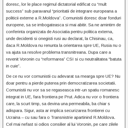
doresc, lor le place regimul dictatorial edificat cu “mult
success” sub paravanul “prioritatii de integrare europeana a
politicii externe a R.Moldova”. Comunistii doresc doar fonduri
europene, sa se imbogateasca si mai abitir. Sa ne amintim de
conferinta organizata de Asociatia pentru politica externa,
unde decidenti si onegisti rusi au declarat, la Chisinau, ca,
daca R.Moldova nu renunta la orientarea spre UE, Rusia nu o
va ajuta sa resolve problema transnitreana. Dupa care a
revenit Voronin cu “reformarea” CSI si cu neutralitatea “batuta
in cuie”.
De ce nu vor comunistii cu adevarat sa mearga spre UE? Nu
doar pentru a pierde puterea prin democratizarea societatii.
Comunistii nu vor sa se regaseasca intr-un spatiu romanesc
integrat in UE, fara frontiera pe Prut. Adica nu vor o frontiera
care, la scurt timp, sa devina una permeabila, ba chiar s
adispara. Sigur, asta ar implica securizarea frontierei cu
Ucraina – cu sau fara o Transnistrie apartinind R.Moldova.
Cel mai nefast si odios consilier al lui Voronin, pe care zilele