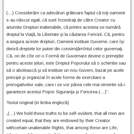
(…) Considerăm ca adevăruri grăitoare faptul că toţi oamenii
s-au născut egali, că sunt înzestraţi de către Creator cu
anumite Drepturi inalienabile, că printre acestea se numără
dreptul la Viaţă, la Libertate şi la căutarea Fericirii. Că, pentru
a asigura aceste drepturi, Oamenii instituie Guverne, care îşi
derivă dreptele lor puteri din consimţămîntul celor guvernaţi.
Că, ori de cîte ori o Formă de Guvernare devine o primejdie
pentru aceste ţeluri, este Dreptul Poporului să o schimbe sau
să o abolească şi să instituie un nou Guvern, bazat pe acele
principii şi organizat în acele forme de exercitare a
prerogativelor sale, care i se vor părea cele mai nimerite să-i
garanteze acestui Popor Siguranţa şi Fericirea (…)”.
Textul original (in limba engleză):
„(…) We hold these truths to be self-evident, that all men are
created equal, that they are endowed by their Creator
withcertain unalienable Rights, that among these are Life,