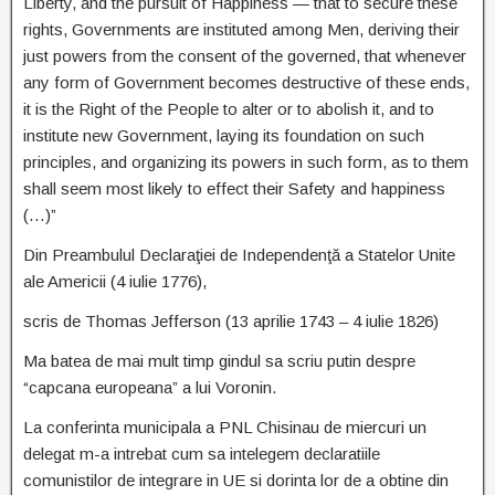
Liberty, and the pursuit of Happiness — that to secure these
rights, Governments are instituted among Men, deriving their
just powers from the consent of the governed, that whenever
any form of Government becomes destructive of these ends,
it is the Right of the People to alter or to abolish it, and to
institute new Government, laying its foundation on such
principles, and organizing its powers in such form, as to them
shall seem most likely to effect their Safety and happiness
(…)”
Din Preambulul Declaraţiei de Independenţă a Statelor Unite
ale Americii (4 iulie 1776),
scris de Thomas Jefferson (13 aprilie 1743 – 4 iulie 1826)
Ma batea de mai mult timp gindul sa scriu putin despre
“capcana europeana” a lui Voronin.
La conferinta municipala a PNL Chisinau de miercuri un
delegat m-a intrebat cum sa intelegem declaratiile
comunistilor de integrare in UE si dorinta lor de a obtine din