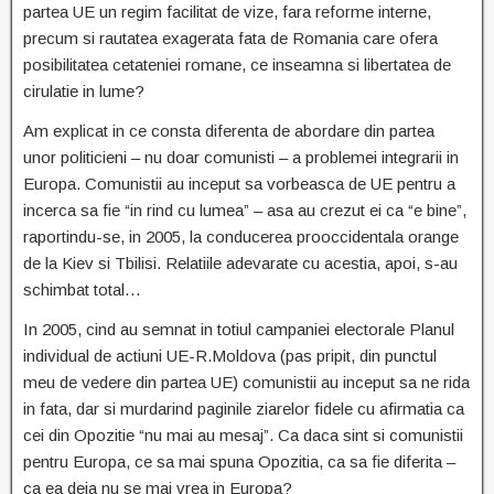
partea UE un regim facilitat de vize, fara reforme interne,
precum si rautatea exagerata fata de Romania care ofera
posibilitatea cetateniei romane, ce inseamna si libertatea de
cirulatie in lume?
Am explicat in ce consta diferenta de abordare din partea
unor politicieni – nu doar comunisti – a problemei integrarii in
Europa. Comunistii au inceput sa vorbeasca de UE pentru a
incerca sa fie “in rind cu lumea” – asa au crezut ei ca “e bine”,
raportindu-se, in 2005, la conducerea prooccidentala orange
de la Kiev si Tbilisi. Relatiile adevarate cu acestia, apoi, s-au
schimbat total…
In 2005, cind au semnat in totiul campaniei electorale Planul
individual de actiuni UE-R.Moldova (pas pripit, din punctul
meu de vedere din partea UE) comunistii au inceput sa ne rida
in fata, dar si murdarind paginile ziarelor fidele cu afirmatia ca
cei din Opozitie “nu mai au mesaj”. Ca daca sint si comunistii
pentru Europa, ce sa mai spuna Opozitia, ca sa fie diferita –
ca ea deja nu se mai vrea in Europa?