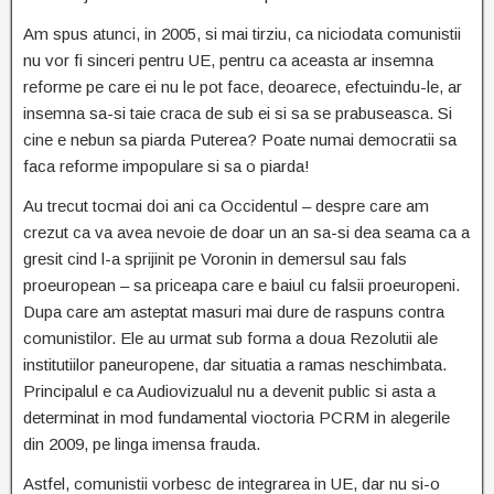
Am spus atunci, in 2005, si mai tirziu, ca niciodata comunistii
nu vor fi sinceri pentru UE, pentru ca aceasta ar insemna
reforme pe care ei nu le pot face, deoarece, efectuindu-le, ar
insemna sa-si taie craca de sub ei si sa se prabuseasca. Si
cine e nebun sa piarda Puterea? Poate numai democratii sa
faca reforme impopulare si sa o piarda!
Au trecut tocmai doi ani ca Occidentul – despre care am
crezut ca va avea nevoie de doar un an sa-si dea seama ca a
gresit cind l-a sprijinit pe Voronin in demersul sau fals
proeuropean – sa priceapa care e baiul cu falsii proeuropeni.
Dupa care am asteptat masuri mai dure de raspuns contra
comunistilor. Ele au urmat sub forma a doua Rezolutii ale
institutiilor paneuropene, dar situatia a ramas neschimbata.
Principalul e ca Audiovizualul nu a devenit public si asta a
determinat in mod fundamental vioctoria PCRM in alegerile
din 2009, pe linga imensa frauda.
Astfel, comunistii vorbesc de integrarea in UE, dar nu si-o