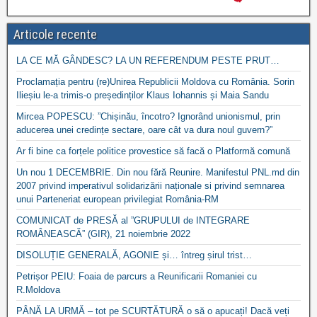
Articole recente
LA CE MĂ GÂNDESC? LA UN REFERENDUM PESTE PRUT…
Proclamația pentru (re)Unirea Republicii Moldova cu România. Sorin
Ilieșiu le-a trimis-o președinților Klaus Iohannis și Maia Sandu
Mircea POPESCU: ”Chișinău, încotro? Ignorând unionismul, prin
aducerea unei credințe sectare, oare cât va dura noul guvern?”
Ar fi bine ca forțele politice provestice să facă o Platformă comună
Un nou 1 DECEMBRIE. Din nou fără Reunire. Manifestul PNL.md din
2007 privind imperativul solidarizării naționale si privind semnarea
unui Parteneriat european privilegiat România-RM
COMUNICAT de PRESĂ al ”GRUPULUI de INTEGRARE
ROMÂNEASCĂ” (GIR), 21 noiembrie 2022
DISOLUȚIE GENERALĂ, AGONIE și… întreg șirul trist…
Petrișor PEIU: Foaia de parcurs a Reunificarii Romaniei cu
R.Moldova
PÂNĂ LA URMĂ – tot pe SCURTĂTURĂ o să o apucați! Dacă veți