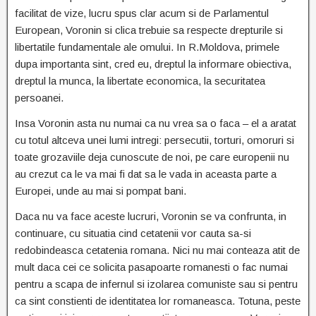
facilitat de vize, lucru spus clar acum si de Parlamentul
European, Voronin si clica trebuie sa respecte drepturile si
libertatile fundamentale ale omului. In R.Moldova, primele
dupa importanta sint, cred eu, dreptul la informare obiectiva,
dreptul la munca, la libertate economica, la securitatea
persoanei.
Insa Voronin asta nu numai ca nu vrea sa o faca – el a aratat
cu totul altceva unei lumi intregi: persecutii, torturi, omoruri si
toate grozaviile deja cunoscute de noi, pe care europenii nu
au crezut ca le va mai fi dat sa le vada in aceasta parte a
Europei, unde au mai si pompat bani.
Daca nu va face aceste lucruri, Voronin se va confrunta, in
continuare, cu situatia cind cetatenii vor cauta sa-si
redobindeasca cetatenia romana. Nici nu mai conteaza atit de
mult daca cei ce solicita pasapoarte romanesti o fac numai
pentru a scapa de infernul si izolarea comuniste sau si pentru
ca sint constienti de identitatea lor romaneasca. Totuna, peste