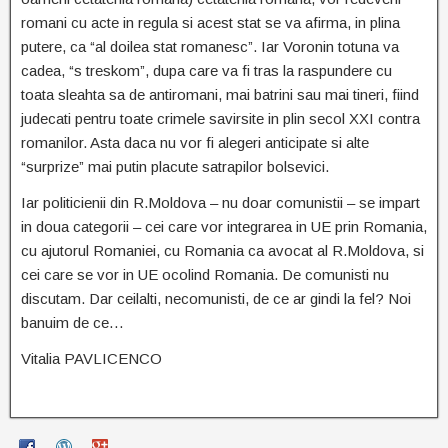
romani cu acte in regula si acest stat se va afirma, in plina
putere, ca “al doilea stat romanesc”. Iar Voronin totuna va
cadea, “s treskom”, dupa care va fi tras la raspundere cu
toata sleahta sa de antiromani, mai batrini sau mai tineri, fiind
judecati pentru toate crimele savirsite in plin secol XXI contra
romanilor. Asta daca nu vor fi alegeri anticipate si alte
“surprize” mai putin placute satrapilor bolsevici.
Iar politicienii din R.Moldova – nu doar comunistii – se impart
in doua categorii – cei care vor integrarea in UE prin Romania,
cu ajutorul Romaniei, cu Romania ca avocat al R.Moldova, si
cei care se vor in UE ocolind Romania. De comunisti nu
discutam. Dar ceilalti, necomunisti, de ce ar gindi la fel? Noi
banuim de ce…
Vitalia PAVLICENCO