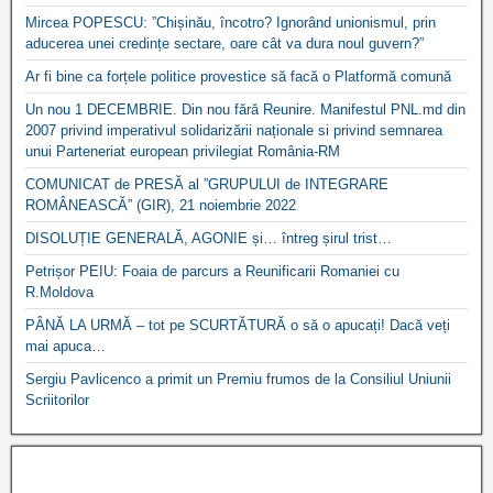
Mircea POPESCU: ”Chișinău, încotro? Ignorând unionismul, prin
aducerea unei credințe sectare, oare cât va dura noul guvern?”
Ar fi bine ca forțele politice provestice să facă o Platformă comună
Un nou 1 DECEMBRIE. Din nou fără Reunire. Manifestul PNL.md din
2007 privind imperativul solidarizării naționale si privind semnarea
unui Parteneriat european privilegiat România-RM
COMUNICAT de PRESĂ al ”GRUPULUI de INTEGRARE
ROMÂNEASCĂ” (GIR), 21 noiembrie 2022
DISOLUȚIE GENERALĂ, AGONIE și… întreg șirul trist…
Petrișor PEIU: Foaia de parcurs a Reunificarii Romaniei cu
R.Moldova
PÂNĂ LA URMĂ – tot pe SCURTĂTURĂ o să o apucați! Dacă veți
mai apuca…
Sergiu Pavlicenco a primit un Premiu frumos de la Consiliul Uniunii
Scriitorilor