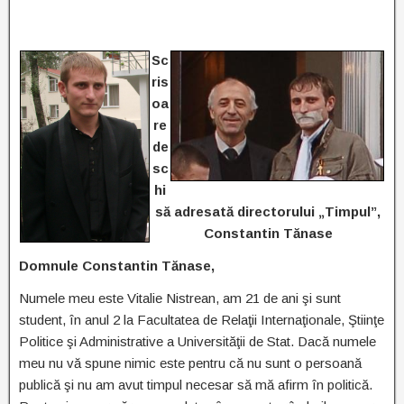
Sc
ris
oa
re
de
sc
hi
să adresată directorului „Timpul”,
Constantin Tănase
Domnule Constantin Tănase,
Numele meu este Vitalie Nistrean, am 21 de ani şi sunt
student, în anul 2 la Facultatea de Relaţii Internaţionale, Ştiinţe
Politice şi Administrative a Universităţii de Stat. Dacă numele
meu nu vă spune nimic este pentru că nu sunt o persoană
publică şi nu am avut timpul necesar să mă afirm în politică.