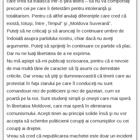
care vrea să trăiască într-o ţară liberă – să nu vă comportaţi
precum cei pe care îi detestăm pentru intoleranţă şi
totalitarism. Pentru că altfel anulaţi diferenţele care cred că
există, totuşi, între „Timpul” şi „Moldova Suverană”.
Puteţi să ne criticaţi şi să aruncaţi în continuare umbre de
îndoială asupra partidului nostru, chiar dacă nu aveţi
argumente. Puteţi să sprijiniţi în continuare ce partide vă plac.
Dar nu ne luaţi libertatea de a ne exprima.
Nu mă aştept să-mi publicaţi scrisoarea, pentru că e nevoie
de mai multă tărie de caracter să îţi asumi cu demnitate
criticile. Dar vreau să ştiţi şi dumneavoastră că tinerii care au
protestat în faţa ziarului pe care îl conduceţi nu sunt
comandouri nici de politicieni şi nici de gazetari, cum se
poartă pe la noi. Sunt studenţi simpli şi oneşti care mai speră
în libertatea Moldovei, care mai speră în eliminarea
comunismului. Aceşti tineri au principii solide însă şi nu vor
accepta să schimbe politicienii corupţi ai comuniştilor cu cei
corupţi ai dreptei.
Vreau să cred că nepublicarea machetei este doar un incident