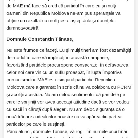
de MAE mă face să cred că partidul în care eu şi mulţi
oameni din Republica Moldova ne-am pus speranţele va
obţine un rezultat cu mult peste aşteptările şi dorinţele
dumneavoastră.
Domnule Constantin Tănase,
Nu este frumos ce faceţi. Eu şi mulţi tineri am fost dezamăgiţi
de modul în care vă implicaţi în această campanie,
favorizând partidele proeuropene consacrate, în defavoarea
celor noi care vin cu un suflu proaspăt, în lupta împotriva
comunismului. MAE este singurul partid din Republica
Moldova care a garantat în scris că nu va colabora cu PCRM
şi acoliţii acestuia. Nu am deloc sentimentul că partidele pe
care le sprijiniţi vor avea aceeaşi atitudine dacă se vor vedea
cu sacii în căruţă după alegeri. Nu am deloc siguranţa că o
nouă trădare a idealurilor noastre nu va apărea din partea
partidelor pe care le susţineţi.
Până atunci, domnule Tănase, vă rog – în numele unui tînăr