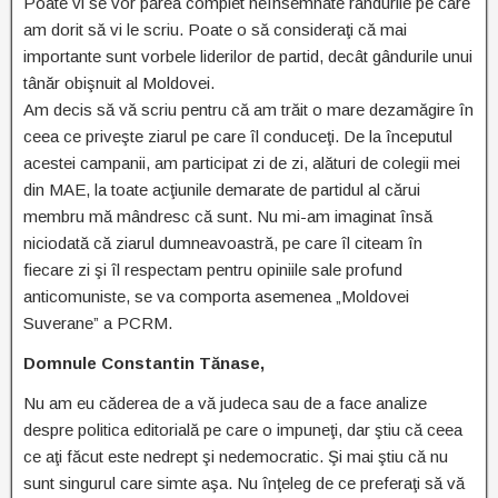
Poate vi se vor părea complet neînsemnate rândurile pe care
am dorit să vi le scriu. Poate o să consideraţi că mai
importante sunt vorbele liderilor de partid, decât gândurile unui
tânăr obişnuit al Moldovei.
Am decis să vă scriu pentru că am trăit o mare dezamăgire în
ceea ce priveşte ziarul pe care îl conduceţi. De la începutul
acestei campanii, am participat zi de zi, alături de colegii mei
din MAE, la toate acţiunile demarate de partidul al cărui
membru mă mândresc că sunt. Nu mi-am imaginat însă
niciodată că ziarul dumneavoastră, pe care îl citeam în
fiecare zi şi îl respectam pentru opiniile sale profund
anticomuniste, se va comporta asemenea „Moldovei
Suverane” a PCRM.
Domnule Constantin Tănase,
Nu am eu căderea de a vă judeca sau de a face analize
despre politica editorială pe care o impuneţi, dar ştiu că ceea
ce aţi făcut este nedrept şi nedemocratic. Şi mai ştiu că nu
sunt singurul care simte aşa. Nu înţeleg de ce preferaţi să vă