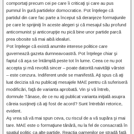
comportaţi precum cei pe care îi criticaţi şi care au pus
pumnul în gură partidelor domocratice. Pot înţelege că
partidul din care fac parte a început să deranjeze formaţiunile
pe care le sprijiniţi în aceste alegeri şi că mesajul său profund
anticomunist şi anticorupţie nu pică bine unor partide parcă
prea obosite să mai aibă idealuri.
Pot înţelege că există anumite interese politice care
guvernează gazeta dumneavoastră. Pot înţelege chiar şi
faptul că aşa se întâmplă peste tot în lume. Ceea ce nu pot
accepta şi mă revoltă sincer – poate datorită naivităţii vârstei
– este cenzura. Indiferent unde se manifestă. Aţi spus că aţi
luat decizia să nu publicaţi mesajele MAE pentru că suferiseră
modificări, faţă de varianta aprobată. Vin şi vă întreb,
domnule Tănase, de ce nu aţi publicat varianta iniţială asupra
căreia susţineţi că aţi fost de acord? Sunt întrebări retorice,
evident.
Aş vrea să vă mai spun ceva, cu riscul de a vă supăra şi mai
tare. MAE este o formaţiune tânără, nu la fel de consacrată în
spaţiul politic ca alte partide. Reacţia oamenilor pe stradă faţă