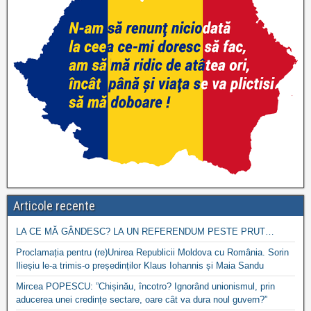
Articole recente
LA CE MĂ GÂNDESC? LA UN REFERENDUM PESTE PRUT…
Proclamația pentru (re)Unirea Republicii Moldova cu România. Sorin
Ilieșiu le-a trimis-o președinților Klaus Iohannis și Maia Sandu
Mircea POPESCU: ”Chișinău, încotro? Ignorând unionismul, prin
aducerea unei credințe sectare, oare cât va dura noul guvern?”