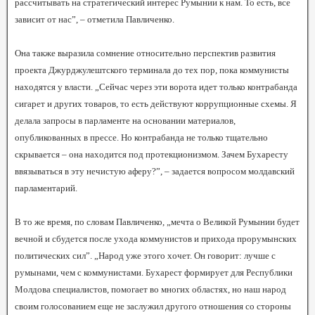
рассчитывать на стратегический интерес Румынии к нам. То есть, все
зависит от нас”, – отметила Павличенко.
Она также выразила сомнение относительно перспектив развития
проекта Джурджулештского терминала до тех пор, пока коммунисты
находятся у власти. „Сейчас через эти ворота идет только контрабанда
сигарет и других товаров, то есть действуют коррупционные схемы. Я
делала запросы в парламенте на основании материалов,
опубликованных в прессе. Но контрабанда не только тщательно
скрывается – она находится под протекционизмом. Зачем Бухаресту
ввязываться в эту нечистую аферу?”, – задается вопросом молдавский
парламентарий.
В то же время, по словам Павличенко, „мечта о Великой Румынии будет
вечной и сбудется после ухода коммунистов и прихода прорумынских
политических сил”. „Народ уже этого хочет. Он говорит: лучше с
румынами, чем с коммунистами. Бухарест формирует для Республики
Молдова специалистов, помогает во многих областях, но наш народ
своим голосованием еще не заслужил другого отношения со стороны