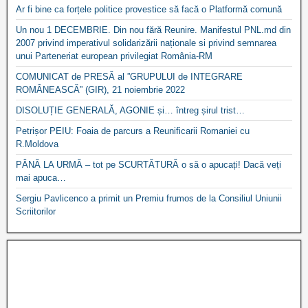
Ar fi bine ca forțele politice provestice să facă o Platformă comună
Un nou 1 DECEMBRIE. Din nou fără Reunire. Manifestul PNL.md din
2007 privind imperativul solidarizării naționale si privind semnarea
unui Parteneriat european privilegiat România-RM
COMUNICAT de PRESĂ al ”GRUPULUI de INTEGRARE
ROMÂNEASCĂ” (GIR), 21 noiembrie 2022
DISOLUȚIE GENERALĂ, AGONIE și… întreg șirul trist…
Petrișor PEIU: Foaia de parcurs a Reunificarii Romaniei cu
R.Moldova
PÂNĂ LA URMĂ – tot pe SCURTĂTURĂ o să o apucați! Dacă veți
mai apuca…
Sergiu Pavlicenco a primit un Premiu frumos de la Consiliul Uniunii
Scriitorilor