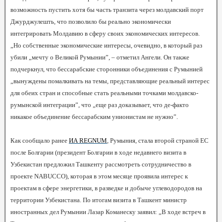
возможность пустить хотя бы часть транзита через молдавский порт
Джурджулешть, что позволило бы реально экономически
интегрировать Молдавию в сферу своих экономических интересов.
„Но собственные экономические интересы, очевидно, в который раз
убили „мечту о Великой Румынии”, – отметил Ангели. Он также
подчеркнул, что бессарабские сторонники объединения с Румынией
„вынуждены помалкивать на темы, представляющие реальный интерес
для обеих стран и способные стать реальными точками молдавско-
румынской интеграции”, что „еще раз доказывает, что де-факто
никакое объединение бессарабским унионистам не нужно”.
Как сообщало ранее
ИА REGNUM
, Румыния, стала второй страной ЕС
после Болгарии (президент Болгарии в ходе недавнего визита в
Узбекистан предложил Ташкенту рассмотреть сотрудничество в
проекте NABUCCO), которая в этом месяце проявила интерес к
проектам в сфере энергетики, в разведке и добыче углеводородов на
территории Узбекистана. По итогам визита в Ташкент министр
иностранных дел Румынии Лазар Команеску заявил: „В ходе встреч в