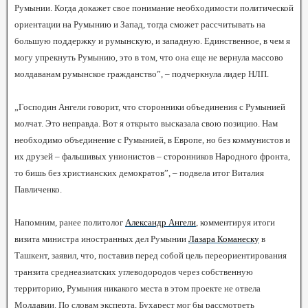
Румынии. Когда докажет свое понимание необходимости политической
ориентации на Румынию и Запад, тогда сможет рассчитывать на
большую поддержку и румынскую, и западную. Единственное, в чем я
могу упрекнуть Румынию, это в том, что она еще не вернула массово
молдаванам румынское гражданство”, – подчеркнула лидер НЛП.
„Господин Ангели говорит, что сторонники объединения с Румынией
молчат. Это неправда. Вот я открыто высказала свою позицию. Нам
необходимо объединение с Румынией, в Европе, но без коммунистов и
их друзей – фальшивых унионистов – сторонников Народного фронта,
то бишь без христианских демократов”, – подвела итог Виталия
Павличенко.
Напомним, ранее политолог
Александр Ангели
, комментируя итоги
визита министра иностранных дел Румынии
Лазара Команеску
в
Ташкент, заявил, что, поставив перед собой цель переориентирования
транзита среднеазиатских углеводородов через собственную
территорию, Румыния никакого места в этом проекте не отвела
Молдавии. По словам эксперта, Бухарест мог бы рассмотреть