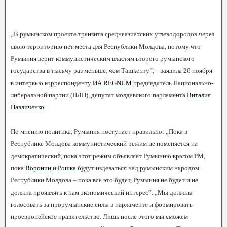
„В румынском проекте транзита среднеазиатских углеводородов через
свою территорию нет места для Республики Молдова, потому что
Румыния верит коммунистическим властям второго румынского
государства в тысячу раз меньше, чем Ташкенту”, – заявила 26 ноября
в интервью корреспонденту
ИА REGNUM
председатель Национально-
либеральной партии (НЛП), депутат молдавского парламента
Виталия
Павличенко
.
По мнению политика, Румыния поступает правильно: „Пока в
Республике Молдова коммунистический режим не поменяется на
демократический, пока этот режим объявляет Румынию врагом РМ,
пока
Воронин
и
Рошка
будут издеваться над румынским народом
Республики Молдова – пока все это будет, Румыния не будет и не
должна проявлять к нам экономический интерес”. „Мы должны
голосовать за прорумынские силы в парламенте и формировать
проевропейское правительство. Лишь после этого мы сможем