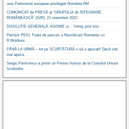
unui Parteneriat european privilegiat România-RM
COMUNICAT de PRESĂ al ”GRUPULUI de INTEGRARE
ROMÂNEASCĂ” (GIR), 21 noiembrie 2022
DISOLUȚIE GENERALĂ, AGONIE și… întreg șirul trist…
Petrișor PEIU: Foaia de parcurs a Reunificarii Romaniei cu
R.Moldova
PÂNĂ LA URMĂ – tot pe SCURTĂTURĂ o să o apucați! Dacă veți
mai apuca…
Sergiu Pavlicenco a primit un Premiu frumos de la Consiliul Uniunii
Scriitorilor