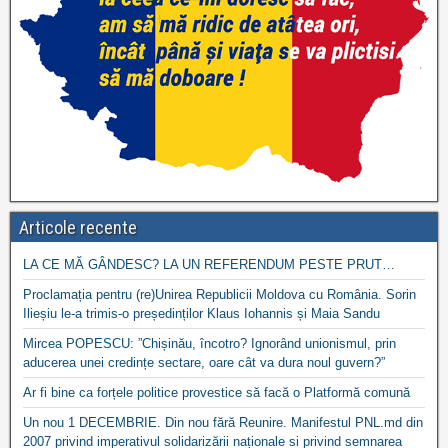
Articole recente
LA CE MĂ GÂNDESC? LA UN REFERENDUM PESTE PRUT…
Proclamația pentru (re)Unirea Republicii Moldova cu România. Sorin
Ilieșiu le-a trimis-o președinților Klaus Iohannis și Maia Sandu
Mircea POPESCU: ”Chișinău, încotro? Ignorând unionismul, prin
aducerea unei credințe sectare, oare cât va dura noul guvern?”
Ar fi bine ca forțele politice provestice să facă o Platformă comună
Un nou 1 DECEMBRIE. Din nou fără Reunire. Manifestul PNL.md din
2007 privind imperativul solidarizării naționale si privind semnarea