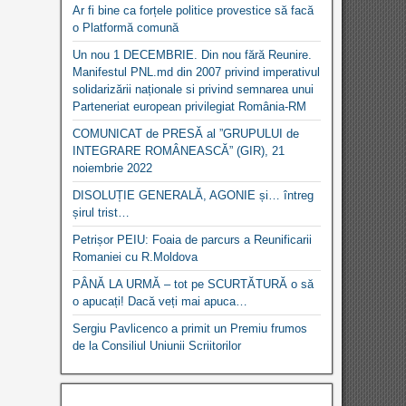
Ar fi bine ca forțele politice provestice să facă
o Platformă comună
Un nou 1 DECEMBRIE. Din nou fără Reunire.
Manifestul PNL.md din 2007 privind imperativul
solidarizării naționale si privind semnarea unui
Parteneriat european privilegiat România-RM
COMUNICAT de PRESĂ al ”GRUPULUI de
INTEGRARE ROMÂNEASCĂ” (GIR), 21
noiembrie 2022
DISOLUȚIE GENERALĂ, AGONIE și… întreg
șirul trist…
Petrișor PEIU: Foaia de parcurs a Reunificarii
Romaniei cu R.Moldova
PÂNĂ LA URMĂ – tot pe SCURTĂTURĂ o să
o apucați! Dacă veți mai apuca…
Sergiu Pavlicenco a primit un Premiu frumos
de la Consiliul Uniunii Scriitorilor