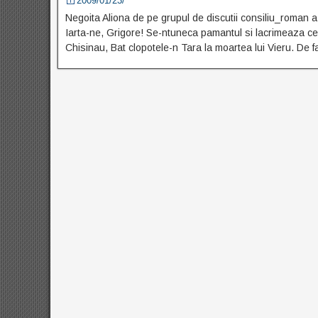
2009/01/23/
Negoita Aliona de pe grupul de discutii consiliu_roman a
Iarta-ne, Grigore! Se-ntuneca pamantul si lacrimeaza ceru
Chisinau, Bat clopotele-n Tara la moartea lui Vieru. De 