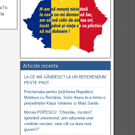
roTv.
 la
Articole recente
LA CE MĂ GÂNDESC? LA UN REFERENDUM
PESTE PRUT…
Proclamația pentru (re)Unirea Republicii
Moldova cu România. Sorin Ilieșiu le-a trimis-o
președinților Klaus Iohannis și Maia Sandu
Mircea POPESCU: ”Chișinău, încotro?
Ignorând unionismul, prin aducerea unei
credințe sectare, oare cât va dura noul
guvern?”