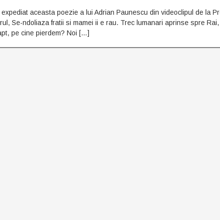
 expediat aceasta poezie a lui Adrian Paunescu din videoclipul de la P
l, Se-ndoliaza fratii si mamei ii e rau. Trec lumanari aprinse spre Rai,
fapt, pe cine pierdem? Noi […]