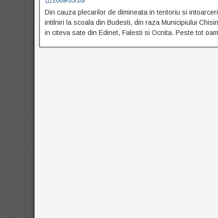
2009/03/28/
Din cauza plecarilor de dimineata in teritoriu si intoarcerii
intilniri la scoala din Budesti, din raza Municipiului Chi
in citeva sate din Edinet, Falesti si Ocnita. Peste tot oam