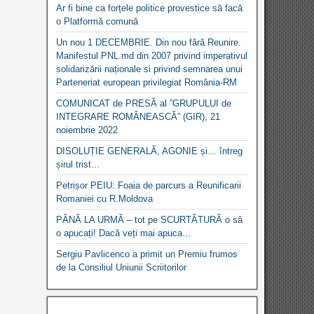
Ar fi bine ca forțele politice provestice să facă
o Platformă comună
Un nou 1 DECEMBRIE. Din nou fără Reunire.
Manifestul PNL.md din 2007 privind imperativul
solidarizării naționale si privind semnarea unui
Parteneriat european privilegiat România-RM
COMUNICAT de PRESĂ al ”GRUPULUI de
INTEGRARE ROMÂNEASCĂ” (GIR), 21
noiembrie 2022
DISOLUȚIE GENERALĂ, AGONIE și… întreg
șirul trist…
Petrișor PEIU: Foaia de parcurs a Reunificarii
Romaniei cu R.Moldova
PÂNĂ LA URMĂ – tot pe SCURTĂTURĂ o să
o apucați! Dacă veți mai apuca…
Sergiu Pavlicenco a primit un Premiu frumos
de la Consiliul Uniunii Scriitorilor