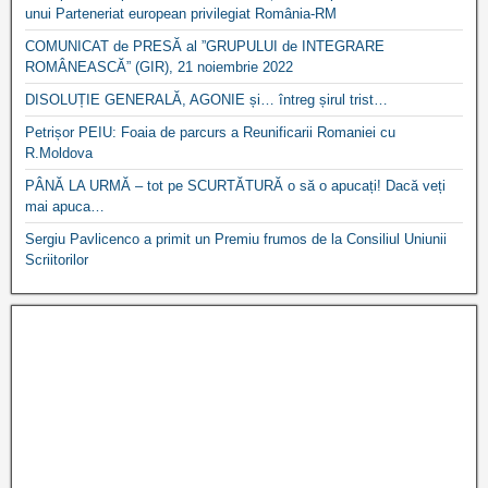
unui Parteneriat european privilegiat România-RM
COMUNICAT de PRESĂ al ”GRUPULUI de INTEGRARE
ROMÂNEASCĂ” (GIR), 21 noiembrie 2022
DISOLUȚIE GENERALĂ, AGONIE și… întreg șirul trist…
Petrișor PEIU: Foaia de parcurs a Reunificarii Romaniei cu
R.Moldova
PÂNĂ LA URMĂ – tot pe SCURTĂTURĂ o să o apucați! Dacă veți
mai apuca…
Sergiu Pavlicenco a primit un Premiu frumos de la Consiliul Uniunii
Scriitorilor