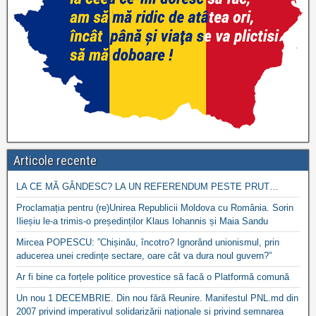
Articole recente
LA CE MĂ GÂNDESC? LA UN REFERENDUM PESTE PRUT…
Proclamația pentru (re)Unirea Republicii Moldova cu România. Sorin
Ilieșiu le-a trimis-o președinților Klaus Iohannis și Maia Sandu
Mircea POPESCU: ”Chișinău, încotro? Ignorând unionismul, prin
aducerea unei credințe sectare, oare cât va dura noul guvern?”
Ar fi bine ca forțele politice provestice să facă o Platformă comună
Un nou 1 DECEMBRIE. Din nou fără Reunire. Manifestul PNL.md din
2007 privind imperativul solidarizării naționale si privind semnarea