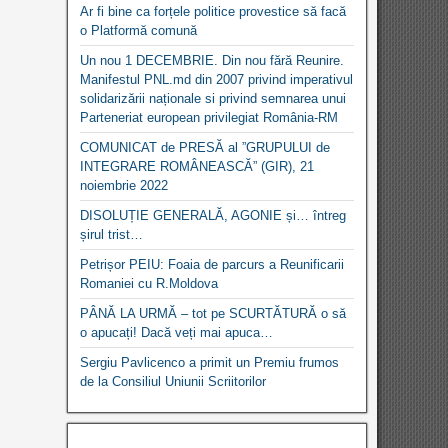
Ar fi bine ca forțele politice provestice să facă
o Platformă comună
Un nou 1 DECEMBRIE. Din nou fără Reunire.
Manifestul PNL.md din 2007 privind imperativul
solidarizării naționale si privind semnarea unui
Parteneriat european privilegiat România-RM
COMUNICAT de PRESĂ al ”GRUPULUI de
INTEGRARE ROMÂNEASCĂ” (GIR), 21
noiembrie 2022
DISOLUȚIE GENERALĂ, AGONIE și… întreg
șirul trist…
Petrișor PEIU: Foaia de parcurs a Reunificarii
Romaniei cu R.Moldova
PÂNĂ LA URMĂ – tot pe SCURTĂTURĂ o să
o apucați! Dacă veți mai apuca…
Sergiu Pavlicenco a primit un Premiu frumos
de la Consiliul Uniunii Scriitorilor