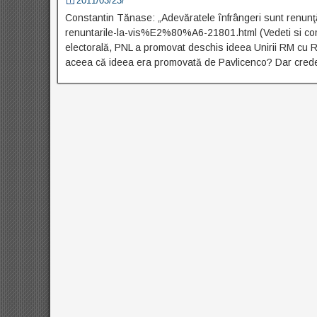
2011/03/23/
Constantin Tănase: „Adevăratele înfrângeri sunt renunţăr
renuntarile-la-vis%E2%80%A6-21801.html (Vedeti si comen
electorală, PNL a promovat deschis ideea Unirii RM cu R
aceea că ideea era promovată de Pavlicenco? Dar crede