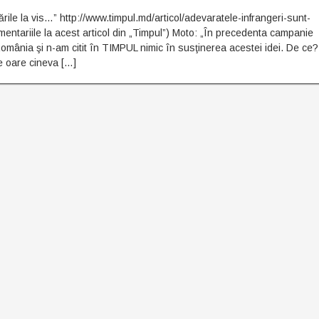
ile la vis…” http://www.timpul.md/articol/adevaratele-infrangeri-sunt-
tariile la acest articol din „Timpul”) Moto: „În precedenta campanie
omânia şi n-am citit în TIMPUL nimic în susţinerea acestei idei. De ce
 oare cineva […]