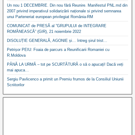
Un nou 1 DECEMBRIE. Din nou fără Reunire. Manifestul PNL.md din
2007 privind imperativul solidarizării naționale si privind semnarea
unui Parteneriat european privilegiat România-RM
COMUNICAT de PRESĂ al ”GRUPULUI de INTEGRARE
ROMÂNEASCĂ” (GIR), 21 noiembrie 2022
DISOLUȚIE GENERALĂ, AGONIE și… întreg șirul trist…
Petrișor PEIU: Foaia de parcurs a Reunificarii Romaniei cu
R.Moldova
PÂNĂ LA URMĂ – tot pe SCURTĂTURĂ o să o apucați! Dacă veți
mai apuca…
Sergiu Pavlicenco a primit un Premiu frumos de la Consiliul Uniunii
Scriitorilor