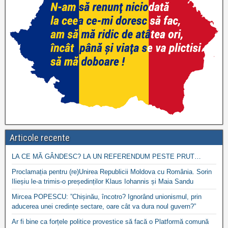
Articole recente
LA CE MĂ GÂNDESC? LA UN REFERENDUM PESTE PRUT…
Proclamația pentru (re)Unirea Republicii Moldova cu România. Sorin
Ilieșiu le-a trimis-o președinților Klaus Iohannis și Maia Sandu
Mircea POPESCU: ”Chișinău, încotro? Ignorând unionismul, prin
aducerea unei credințe sectare, oare cât va dura noul guvern?”
Ar fi bine ca forțele politice provestice să facă o Platformă comună