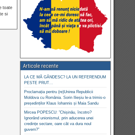
e toate
te si
Articole recente
LA CE MĂ GÂNDESC? LA UN REFERENDUM
PESTE PRUT…
Proclamația pentru (re)Unirea Republicii
Moldova cu România. Sorin Ilieșiu le-a trimis-o
președinților Klaus Iohannis și Maia Sandu
Mircea POPESCU: ”Chișinău, încotro?
Ignorând unionismul, prin aducerea unei
credințe sectare, oare cât va dura noul
guvern?”