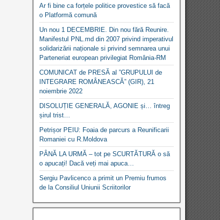
Ar fi bine ca forțele politice provestice să facă
o Platformă comună
Un nou 1 DECEMBRIE. Din nou fără Reunire.
Manifestul PNL.md din 2007 privind imperativul
solidarizării naționale si privind semnarea unui
Parteneriat european privilegiat România-RM
COMUNICAT de PRESĂ al ”GRUPULUI de
INTEGRARE ROMÂNEASCĂ” (GIR), 21
noiembrie 2022
DISOLUȚIE GENERALĂ, AGONIE și… întreg
șirul trist…
Petrișor PEIU: Foaia de parcurs a Reunificarii
Romaniei cu R.Moldova
PÂNĂ LA URMĂ – tot pe SCURTĂTURĂ o să
o apucați! Dacă veți mai apuca…
Sergiu Pavlicenco a primit un Premiu frumos
de la Consiliul Uniunii Scriitorilor