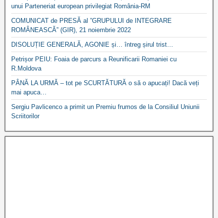
unui Parteneriat european privilegiat România-RM
COMUNICAT de PRESĂ al ”GRUPULUI de INTEGRARE
ROMÂNEASCĂ” (GIR), 21 noiembrie 2022
DISOLUȚIE GENERALĂ, AGONIE și… întreg șirul trist…
Petrișor PEIU: Foaia de parcurs a Reunificarii Romaniei cu
R.Moldova
PÂNĂ LA URMĂ – tot pe SCURTĂTURĂ o să o apucați! Dacă veți
mai apuca…
Sergiu Pavlicenco a primit un Premiu frumos de la Consiliul Uniunii
Scriitorilor