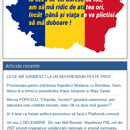
Articole recente
LA CE MĂ GÂNDESC? LA UN REFERENDUM PESTE PRUT…
Proclamația pentru (re)Unirea Republicii Moldova cu România. Sorin
Ilieșiu le-a trimis-o președinților Klaus Iohannis și Maia Sandu
Mircea POPESCU: ”Chișinău, încotro? Ignorând unionismul, prin
aducerea unei credințe sectare, oare cât va dura noul guvern?”
Ar fi bine ca forțele politice provestice să facă o Platformă comună
Un nou 1 DECEMBRIE. Din nou fără Reunire. Manifestul PNL.md din
2007 privind imperativul solidarizării naționale si privind semnarea