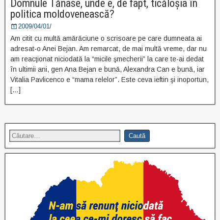
Domnule Tănase, unde e, de fapt, ticăloşia în
politica moldovenească?
2009/04/01/
Am citit cu multă amărăciune o scrisoare pe care dumneata ai
adresat-o Anei Bejan. Am remarcat, de mai multă vreme, dar nu
am reacţionat niciodată la “micile şmecherii” la care te-ai dedat
în ultimii ani, gen Ana Bejan e bună, Alexandra Can e bună, iar
Vitalia Pavlicenco e “mama relelor”. Este ceva ieftin şi inoportun,
[…]