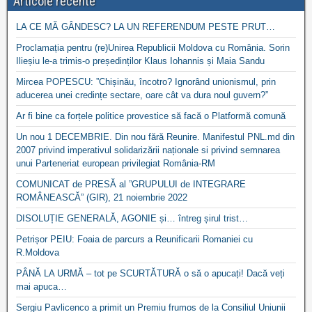
Articole recente
LA CE MĂ GÂNDESC? LA UN REFERENDUM PESTE PRUT…
Proclamația pentru (re)Unirea Republicii Moldova cu România. Sorin
Ilieșiu le-a trimis-o președinților Klaus Iohannis și Maia Sandu
Mircea POPESCU: ”Chișinău, încotro? Ignorând unionismul, prin
aducerea unei credințe sectare, oare cât va dura noul guvern?”
Ar fi bine ca forțele politice provestice să facă o Platformă comună
Un nou 1 DECEMBRIE. Din nou fără Reunire. Manifestul PNL.md din
2007 privind imperativul solidarizării naționale si privind semnarea
unui Parteneriat european privilegiat România-RM
COMUNICAT de PRESĂ al ”GRUPULUI de INTEGRARE
ROMÂNEASCĂ” (GIR), 21 noiembrie 2022
DISOLUȚIE GENERALĂ, AGONIE și… întreg șirul trist…
Petrișor PEIU: Foaia de parcurs a Reunificarii Romaniei cu
R.Moldova
PÂNĂ LA URMĂ – tot pe SCURTĂTURĂ o să o apucați! Dacă veți
mai apuca…
Sergiu Pavlicenco a primit un Premiu frumos de la Consiliul Uniunii