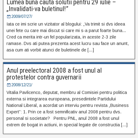
Lumea buna cauta solutii pentru 29 iulie –
„Invalidati-va buletinul!”
2009/07/27/
Iata ce imi scrie un vizitator al blogului: „Va trimit si dvs ideea
unei fete cu care mai discut si care mi s-a parut foarte buna…
Cred ca merita intr-un fel popularizata, in aceste 2-3 zile
ramase. Dvs ati putea prezenta acest lucru sau face un anunt,
asa cum ati vorbit atunci de buletinele de […]
Anul preelectoral 2008 a fost unul al
protestelor contra guvernarii
2008/12/21/
Vitalia Pavlicenco, deputat, membru al Comisiei pentru politica
externa si integrarea europeana, presedintele Partidului
National Liberal, a acordat un interviu pentru revista „Business
Expert”: 1. Prin ce a fost semnificativ anul 2008 pentru dvs.
personal si societate? Pentru PNL, anul 2008 a fost unul
extrem de bogat in actiuni, in special legate de constructia […]