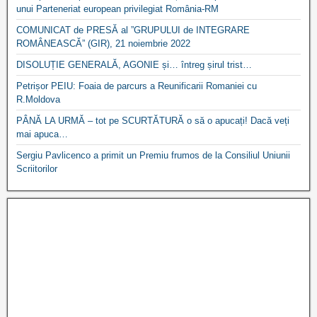
unui Parteneriat european privilegiat România-RM
COMUNICAT de PRESĂ al ”GRUPULUI de INTEGRARE
ROMÂNEASCĂ” (GIR), 21 noiembrie 2022
DISOLUȚIE GENERALĂ, AGONIE și… întreg șirul trist…
Petrișor PEIU: Foaia de parcurs a Reunificarii Romaniei cu
R.Moldova
PÂNĂ LA URMĂ – tot pe SCURTĂTURĂ o să o apucați! Dacă veți
mai apuca…
Sergiu Pavlicenco a primit un Premiu frumos de la Consiliul Uniunii
Scriitorilor