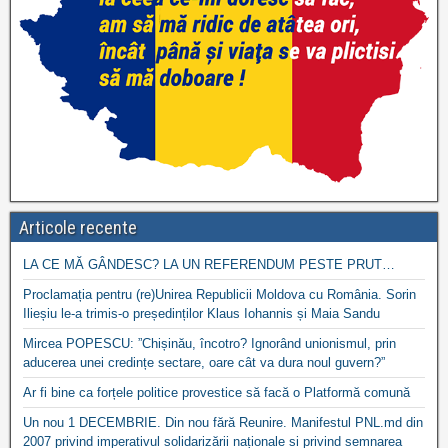
Articole recente
LA CE MĂ GÂNDESC? LA UN REFERENDUM PESTE PRUT…
Proclamația pentru (re)Unirea Republicii Moldova cu România. Sorin
Ilieșiu le-a trimis-o președinților Klaus Iohannis și Maia Sandu
Mircea POPESCU: ”Chișinău, încotro? Ignorând unionismul, prin
aducerea unei credințe sectare, oare cât va dura noul guvern?”
Ar fi bine ca forțele politice provestice să facă o Platformă comună
Un nou 1 DECEMBRIE. Din nou fără Reunire. Manifestul PNL.md din
2007 privind imperativul solidarizării naționale si privind semnarea