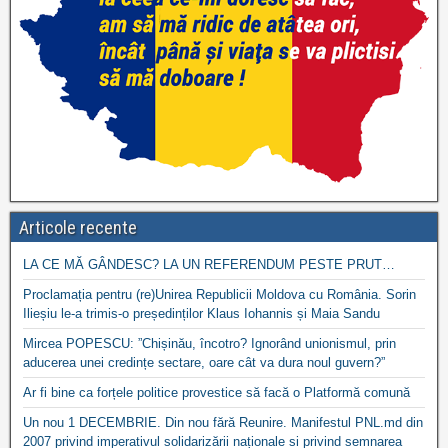
Articole recente
LA CE MĂ GÂNDESC? LA UN REFERENDUM PESTE PRUT…
Proclamația pentru (re)Unirea Republicii Moldova cu România. Sorin
Ilieșiu le-a trimis-o președinților Klaus Iohannis și Maia Sandu
Mircea POPESCU: ”Chișinău, încotro? Ignorând unionismul, prin
aducerea unei credințe sectare, oare cât va dura noul guvern?”
Ar fi bine ca forțele politice provestice să facă o Platformă comună
Un nou 1 DECEMBRIE. Din nou fără Reunire. Manifestul PNL.md din
2007 privind imperativul solidarizării naționale si privind semnarea