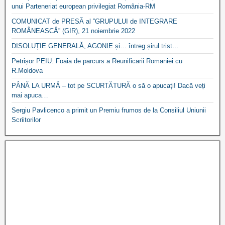
unui Parteneriat european privilegiat România-RM
COMUNICAT de PRESĂ al ”GRUPULUI de INTEGRARE
ROMÂNEASCĂ” (GIR), 21 noiembrie 2022
DISOLUȚIE GENERALĂ, AGONIE și… întreg șirul trist…
Petrișor PEIU: Foaia de parcurs a Reunificarii Romaniei cu
R.Moldova
PÂNĂ LA URMĂ – tot pe SCURTĂTURĂ o să o apucați! Dacă veți
mai apuca…
Sergiu Pavlicenco a primit un Premiu frumos de la Consiliul Uniunii
Scriitorilor