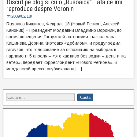
Discut pe blog si cu o „Rusoaica”. Iata ce imi
reproduce despre Voronin
2009/02/18/
Rusoaica Кишинев, Февраль 18 (Новый Регион, Алексей
Каноник) – Президент Молдавии Владимир Воронин, во
время посещения Гагаузской автономии, назвал мэра
Кишинева Дорина Киртоакэ «дебилом», и предупредил
гагаузов, что голосование за оппозицию на выборах в
парламент 5 апреля – «это как пиво без водки – деньги на
ветер», передает корреспондент «Нового Региона». В
молдавской прессе опубликована […]