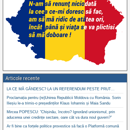
Articole recente
LA CE MĂ GÂNDESC? LA UN REFERENDUM PESTE PRUT…
Proclamația pentru (re)Unirea Republicii Moldova cu România. Sorin
Ilieșiu le-a trimis-o președinților Klaus Iohannis și Maia Sandu
Mircea POPESCU: ”Chișinău, încotro? Ignorând unionismul, prin
aducerea unei credințe sectare, oare cât va dura noul guvern?”
Ar fi bine ca forțele politice provestice să facă o Platformă comună