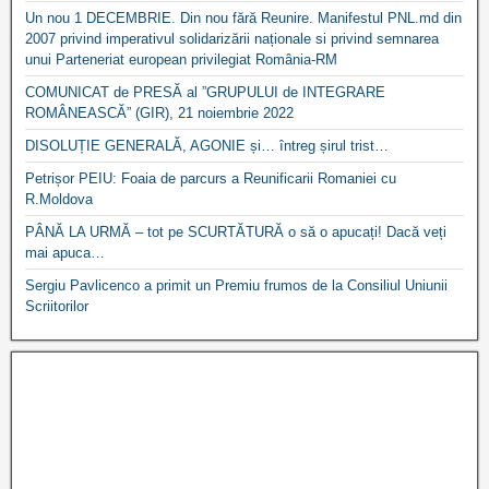
Un nou 1 DECEMBRIE. Din nou fără Reunire. Manifestul PNL.md din
2007 privind imperativul solidarizării naționale si privind semnarea
unui Parteneriat european privilegiat România-RM
COMUNICAT de PRESĂ al ”GRUPULUI de INTEGRARE
ROMÂNEASCĂ” (GIR), 21 noiembrie 2022
DISOLUȚIE GENERALĂ, AGONIE și… întreg șirul trist…
Petrișor PEIU: Foaia de parcurs a Reunificarii Romaniei cu
R.Moldova
PÂNĂ LA URMĂ – tot pe SCURTĂTURĂ o să o apucați! Dacă veți
mai apuca…
Sergiu Pavlicenco a primit un Premiu frumos de la Consiliul Uniunii
Scriitorilor