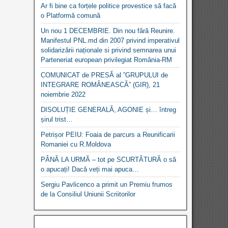
Ar fi bine ca forțele politice provestice să facă
o Platformă comună
Un nou 1 DECEMBRIE. Din nou fără Reunire.
Manifestul PNL.md din 2007 privind imperativul
solidarizării naționale si privind semnarea unui
Parteneriat european privilegiat România-RM
COMUNICAT de PRESĂ al ”GRUPULUI de
INTEGRARE ROMÂNEASCĂ” (GIR), 21
noiembrie 2022
DISOLUȚIE GENERALĂ, AGONIE și… întreg
șirul trist…
Petrișor PEIU: Foaia de parcurs a Reunificarii
Romaniei cu R.Moldova
PÂNĂ LA URMĂ – tot pe SCURTĂTURĂ o să
o apucați! Dacă veți mai apuca…
Sergiu Pavlicenco a primit un Premiu frumos
de la Consiliul Uniunii Scriitorilor