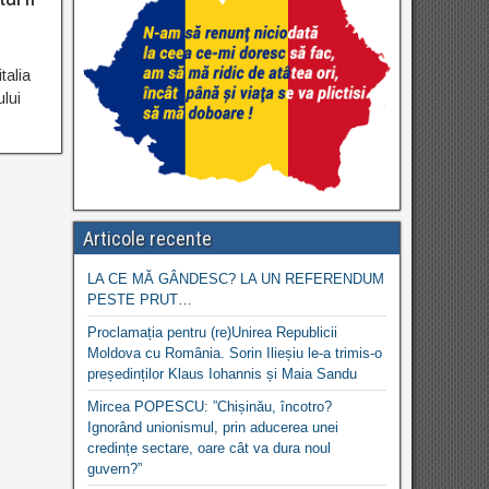
talia
ului
Articole recente
LA CE MĂ GÂNDESC? LA UN REFERENDUM
PESTE PRUT…
Proclamația pentru (re)Unirea Republicii
Moldova cu România. Sorin Ilieșiu le-a trimis-o
președinților Klaus Iohannis și Maia Sandu
Mircea POPESCU: ”Chișinău, încotro?
Ignorând unionismul, prin aducerea unei
credințe sectare, oare cât va dura noul
guvern?”