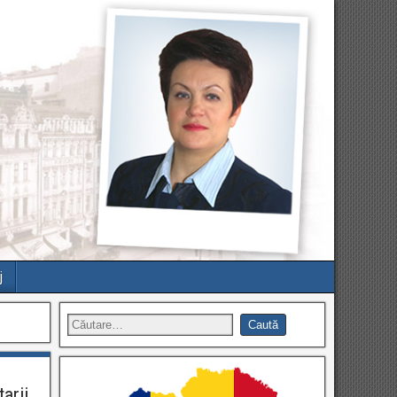
j
arii