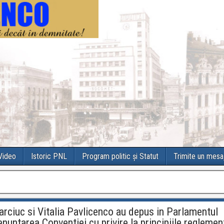
 Video
Istoric PNL
Program politic și Statut
Trimite un mesa
arciuc si Vitalia Pavlicenco au depus in Parlamentul
untarea Conventiei cu privire la principiile reglement